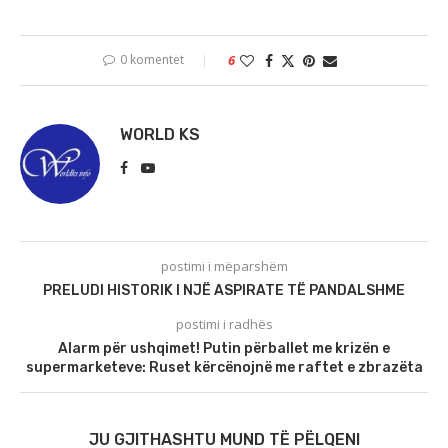
0 komentet
6
WORLD KS
postimi i mëparshëm
PRELUDI HISTORIK I NJË ASPIRATE TË PANDALSHME
postimi i radhës
Alarm për ushqimet! Putin përballet me krizën e
supermarketeve: Ruset kërcënojnë me raftet e zbrazëta
JU GJITHASHTU MUND TË PËLQENI