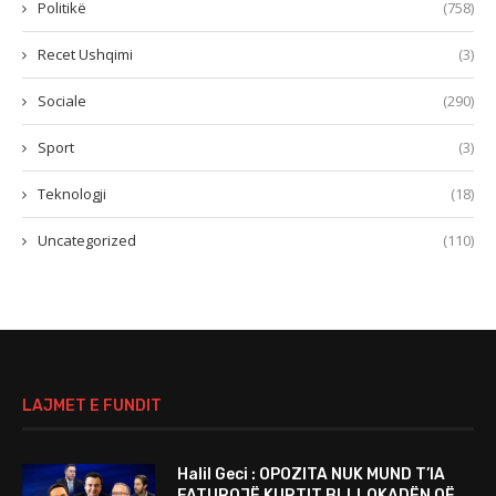
Politikë
(758)
Recet Ushqimi
(3)
Sociale
(290)
Sport
(3)
Teknologji
(18)
Uncategorized
(110)
LAJMET E FUNDIT
Halil Geci : OPOZITA NUK MUND T’IA
FATUROJË KURTIT BLLLOKADËN QË