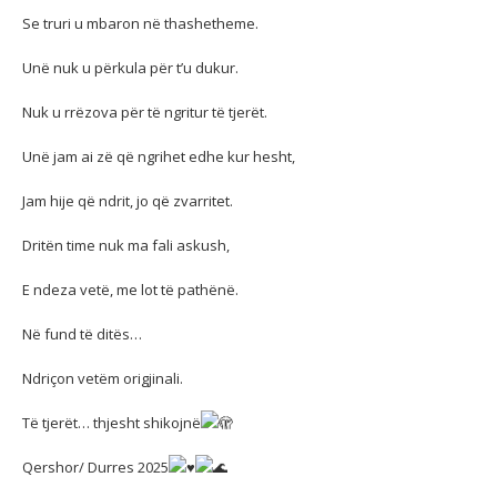
Se truri u mbaron në thashetheme.
Unë nuk u përkula për t’u dukur.
Nuk u rrëzova për të ngritur të tjerët.
Unë jam ai zë që ngrihet edhe kur hesht,
Jam hije që ndrit, jo që zvarritet.
Dritën time nuk ma fali askush,
E ndeza vetë, me lot të pathënë.
Në fund të ditës…
Ndriçon vetëm origjinali.
Të tjerët… thjesht shikojnë
Qershor/ Durres 2025