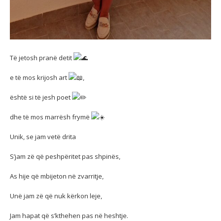
Të jetosh pranë detit
e të mos krijosh art
,
është si të jesh poet
dhe të mos marrësh frymë
Unik,
se jam vetë drita
S’jam zë që peshpëritet pas shpinës,
As hije që mbijeton në zvarritje,
Unë jam zë që nuk kërkon leje,
Jam hapat që s’kthehen pas në heshtje.