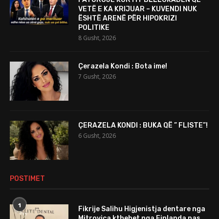
VETË E KA KRIJUAR – KUVENDI NUK
ËSHTË ARENË PËR HIPOKRIZI
POLITIKE
8 Gusht, 2026
Çerazela Kondi : Bota ime!
7 Gusht, 2026
ÇERAZELA KONDI : BUKA QË ” FLISTE”!
6 Gusht, 2026
POSTIMET
1
Fikrije Salihu Higjenistja dentare nga
Mitrovica kthehet nga Finlanda pas