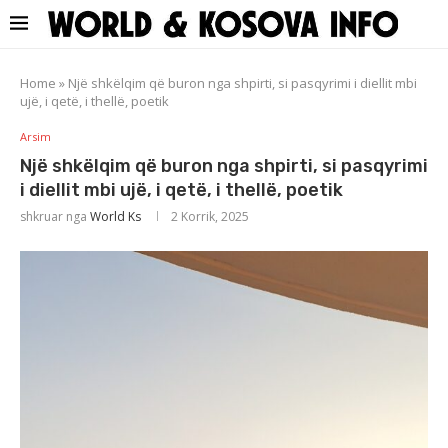
Home
»
Një shkëlqim që buron nga shpirti, si pasqyrimi i diellit mbi
ujë, i qetë, i thellë, poetik
Arsim
Një shkëlqim që buron nga shpirti, si pasqyrimi
i diellit mbi ujë, i qetë, i thellë, poetik
shkruar nga
World Ks
2 Korrik, 2025