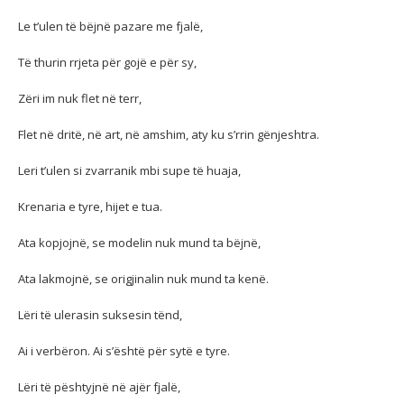
Le t’ulen të bëjnë pazare me fjalë,
Të thurin rrjeta për gojë e për sy,
Zëri im nuk flet në terr,
Flet në dritë, në art, në amshim, aty ku s’rrin gënjeshtra.
Leri t’ulen si zvarranik mbi supe të huaja,
Krenaria e tyre, hijet e tua.
Ata kopjojnë, se modelin nuk mund ta bëjnë,
Ata lakmojnë, se origjinalin nuk mund ta kenë.
Lëri të ulerasin suksesin tënd,
Ai i verbëron. Ai s’është për sytë e tyre.
Lëri të pështyjnë në ajër fjalë,