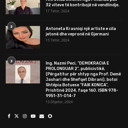
32 viteve të kontribojë në vendlindje.
17 Tetor, 2024
2
Antoneta Krasniqi një artiste e cila
jetonë dhe vepronë në Gjermani
15 Tetor, 2024
3
Ing. Nazmi Peci, “DEMOKRACIA E
PROLONGUAR 2”, publicistikë,
(Përgatitur për shtyp nga Prof. Demë
Jashari dhe Shefqet Dibrani), botoi
Shtëpia Botuese “FAIK KONICA”,
Prishtinë 2024, faqe 160. ISBN 978-
9951-31-014-7
13 Dhjetor, 2024