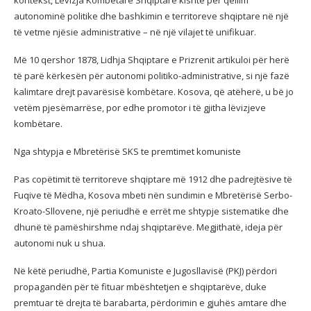
kontekst, Lëvizja Kombëtare Shqiptare kishte për qëllim
autonominë politike dhe bashkimin e territoreve shqiptare në një
të vetme njësie administrative – në një vilajet të unifikuar.
Më 10 qershor 1878, Lidhja Shqiptare e Prizrenit artikuloi për herë
të parë kërkesën për autonomi politiko-administrative, si një fazë
kalimtare drejt pavarësisë kombëtare. Kosova, që atëherë, u bë jo
vetëm pjesëmarrëse, por edhe promotor i të gjitha lëvizjeve
kombëtare.
Nga shtypja e Mbretërisë SKS te premtimet komuniste
Pas copëtimit të territoreve shqiptare më 1912 dhe padrejtësive të
Fuqive të Mëdha, Kosova mbeti nën sundimin e Mbretërisë Serbo-
Kroato-Sllovene, një periudhë e errët me shtypje sistematike dhe
dhunë të pamëshirshme ndaj shqiptarëve. Megjithatë, ideja për
autonomi nuk u shua.
Në këtë periudhë, Partia Komuniste e Jugosllavisë (PKJ) përdori
propagandën për të fituar mbështetjen e shqiptarëve, duke
premtuar të drejta të barabarta, përdorimin e gjuhës amtare dhe