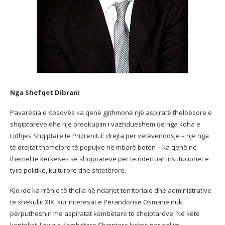
Nga Shefqet Dibrani
Pavarësia e Kosovës ka qenë gjithmonë një aspiratë thelbësore e
shqiptarëve dhe një preokupim i vazhdueshëm që nga koha e
Lidhjes Shqiptare të Prizrenit. E drejta për vetëvendosje – një nga
të drejtat themelore të popujve në mbarë botën – ka qenë në
themel të kërkesës së shqiptarëve për të ndërtuar institucionet e
tyre politike, kulturore dhe shtetërore.
Kjo ide ka rrënjë të thella në ndarjet territoriale dhe administrative
të shekullit XIX, kur interesat e Perandorisë Osmane nuk
përputheshin me aspiratat kombëtare të shqiptarëve. Në këtë