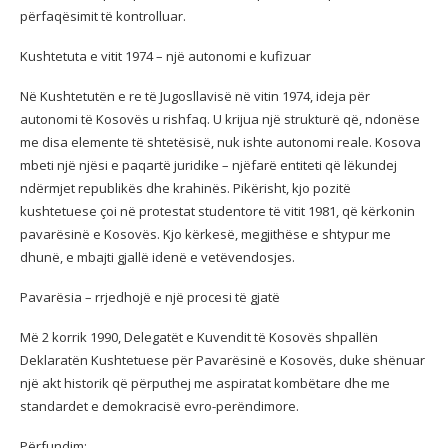
përfaqësimit të kontrolluar.
Kushtetuta e vitit 1974 – një autonomi e kufizuar
Në Kushtetutën e re të Jugosllavisë në vitin 1974, ideja për
autonomi të Kosovës u rishfaq. U krijua një strukturë që, ndonëse
me disa elemente të shtetësisë, nuk ishte autonomi reale. Kosova
mbeti një njësi e paqartë juridike – njëfarë entiteti që lëkundej
ndërmjet republikës dhe krahinës. Pikërisht, kjo pozitë
kushtetuese çoi në protestat studentore të vitit 1981, që kërkonin
pavarësinë e Kosovës. Kjo kërkesë, megjithëse e shtypur me
dhunë, e mbajti gjallë idenë e vetëvendosjes.
Pavarësia – rrjedhojë e një procesi të gjatë
Më 2 korrik 1990, Delegatët e Kuvendit të Kosovës shpallën
Deklaratën Kushtetuese për Pavarësinë e Kosovës, duke shënuar
një akt historik që përputhej me aspiratat kombëtare dhe me
standardet e demokracisë evro-perëndimore.
Përfundim: