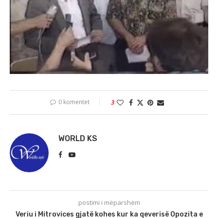
0 komentet
3
WORLD KS
postimi i mëparshëm
Veriu i Mitrovices gjatë kohes kur ka qeverisë Opozita e