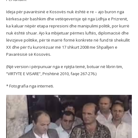
Ideja për pavarësinë e Kosovës nuk është e re – ajo buron nga
kërkesa për bashkim dhe vetëqeverisje që nga Lidhja e Prizrenit,
ka kaluar nëpër etapa represioni dhe manipulimi politik, por kurrë
nuk është shuar. Ajo ka mbijetuar përmes luftës, diplomacisë dhe
lëvizjeve politike, për të marrë formë konkrete në fund të shekullit
XX dhe për t’u kurorëzuar më 17 shkurt 2008 me Shpalljen e
Pavarësisë së Kosovës.
(Një version i përpunuar nga e njëjta temë, botuar në librin tim,
“VIRTYTE E VISARE”, Prishtinë 2010, faqe 267-276.)
* Fotografia nga interneti.