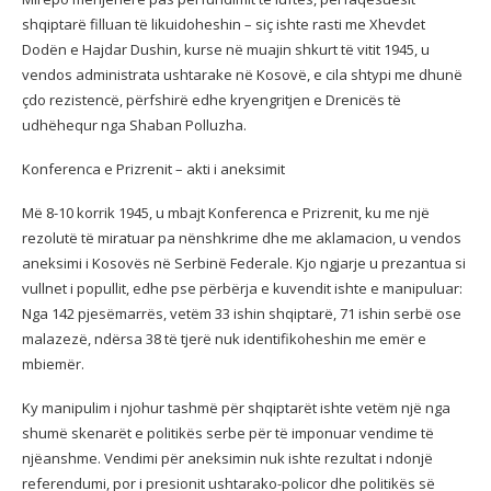
shqiptarë filluan të likuidoheshin – siç ishte rasti me Xhevdet
Dodën e Hajdar Dushin, kurse në muajin shkurt të vitit 1945, u
vendos administrata ushtarake në Kosovë, e cila shtypi me dhunë
çdo rezistencë, përfshirë edhe kryengritjen e Drenicës të
udhëhequr nga Shaban Polluzha.
Konferenca e Prizrenit – akti i aneksimit
Më 8-10 korrik 1945, u mbajt Konferenca e Prizrenit, ku me një
rezolutë të miratuar pa nënshkrime dhe me aklamacion, u vendos
aneksimi i Kosovës në Serbinë Federale. Kjo ngjarje u prezantua si
vullnet i popullit, edhe pse përbërja e kuvendit ishte e manipuluar:
Nga 142 pjesëmarrës, vetëm 33 ishin shqiptarë, 71 ishin serbë ose
malazezë, ndërsa 38 të tjerë nuk identifikoheshin me emër e
mbiemër.
Ky manipulim i njohur tashmë për shqiptarët ishte vetëm një nga
shumë skenarët e politikës serbe për të imponuar vendime të
njëanshme. Vendimi për aneksimin nuk ishte rezultat i ndonjë
referendumi, por i presionit ushtarako-policor dhe politikës së