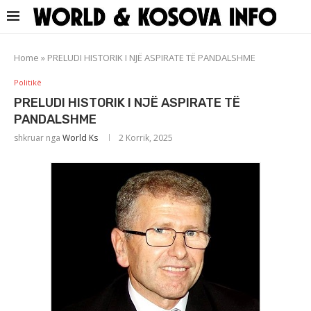
Home
»
PRELUDI HISTORIK I NJË ASPIRATE TË PANDALSHME
Politikë
PRELUDI HISTORIK I NJË ASPIRATE TË
PANDALSHME
shkruar nga
World Ks
2 Korrik, 2025