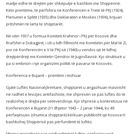
madje edhe të drejtën për shkëputje e bashkim me Shqipërinë.
Këto premtime, të përfshira në Konferencën e Tretë të PKJ (1924),
Plenumin e Splitit (1935) dhe Deklaratën e Moskës (1936), krijuan
pritshmëri të larta te shqiptarët.
Në vitin 1937 u formua Komiteti Krahinor i PKJ për Kosovë dhe
Rrafshin e Dukagjinit, i cili u lidh fillimisht me Komitetin për Mal të Zi,
por në Konferencën e V të PKJ-së (1940) u vendos që të lidhej
drejtpërdrejt me Komitetin Qendror të Jugosllavisë. Kjo strukturë u
pa si embrion i një organizimi politik të pavarur të Kosovës.
Konferenca e Bujanit – premtimi i mohuar
Gjatë Luftës Nacionalçlirimtare, shqiptarët u angazhuan masivisht
në radhët e lëvizjes antifashiste, me shpresën se pas luftës do të
realizohej e drejta për vetëvendosje. Kjo shpresë u konkretizua në
Konferencën e Bujanit (31 dhjetor 1943 – 2 janar 1944), ku 49
përfaqësues (shumica shqiptarë) kërkuan publikisht që Kosova t’i
bashkohej Shqipërisë pas përfundimit të luftës.
Mirëpo menjëherë pas përfundimit të luftës, përfaqësuesit