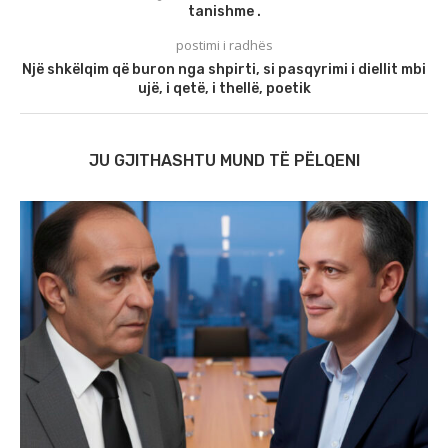
tanishme .
postimi i radhës
Një shkëlqim që buron nga shpirti, si pasqyrimi i diellit mbi
ujë, i qetë, i thellë, poetik
JU GJITHASHTU MUND TË PËLQENI