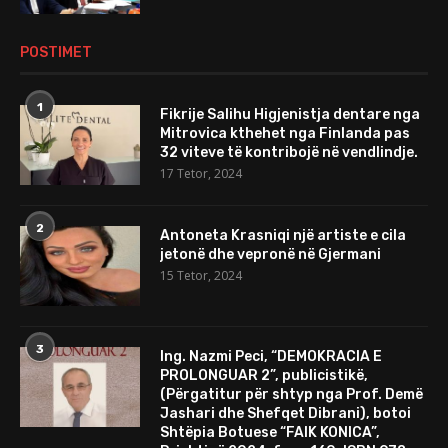
POSTIMET
1
Fikrije Salihu Higjenistja dentare nga
Mitrovica kthehet nga Finlanda pas
32 viteve të kontribojë në vendlindje.
17 Tetor, 2024
2
Antoneta Krasniqi një artiste e cila
jetonë dhe vepronë në Gjermani
15 Tetor, 2024
3
Ing. Nazmi Peci, “DEMOKRACIA E
PROLONGUAR 2”, publicistikë,
(Përgatitur për shtyp nga Prof. Demë
Jashari dhe Shefqet Dibrani), botoi
Shtëpia Botuese “FAIK KONICA”,