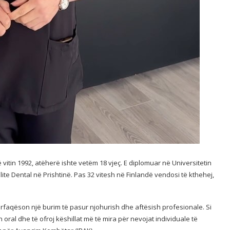
 vitin 1992, atëherë ishte vetëm 18 vjeç. E diplomuar në Universitetin
lite Dental në Prishtinë. Pas 32 vitesh në Finlandë vendosi të kthehej,
rfaqëson një burim të pasur njohurish dhe aftësish profesionale. Si
 oral dhe të ofroj këshillat më të mira për nevojat individuale të