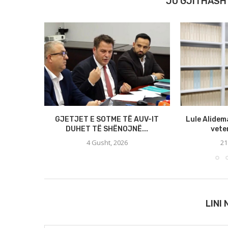
JU GJITHASH
GJETJET E SOTME TË AUV-IT
Lule Alidem
DUHET TË SHËNOJNË...
veten
4 Gusht, 2026
21
LINI