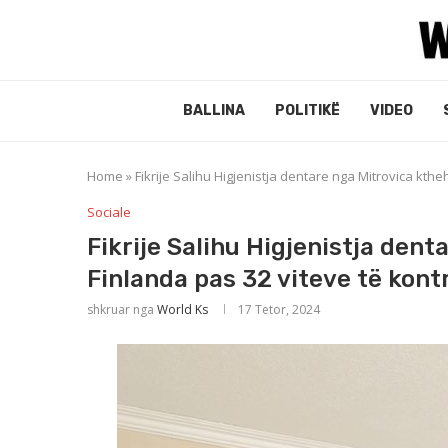
BALLINA
POLITIKË
VIDEO
Home
»
Fikrije Salihu Higjenistja dentare nga Mitrovica kthe
Sociale
Fikrije Salihu Higjenistja den
Finlanda pas 32 viteve të kontr
shkruar nga
World Ks
17 Tetor, 2024