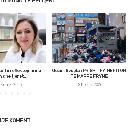
TU MUND TË PËLQENI
a: Të reflektojmë mbi
Gëzim Sveçla : PRISHTINA MERITON
S
 dhe tjerët...
TË MARRË FRYMË
 Korrik, 2026
18 Korrik, 2026
 NJË KOMENT