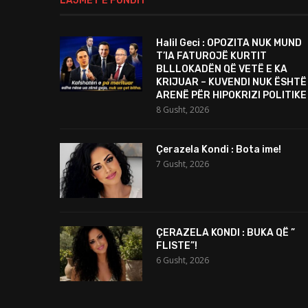
LAJMET E FUNDIT
Halil Geci : OPOZITA NUK MUND
T’IA FATUROJË KURTIT
BLLLOKADËN QË VETË E KA
KRIJUAR – KUVENDI NUK ËSHTË
ARENË PËR HIPOKRIZI POLITIKE
8 Gusht, 2026
Çerazela Kondi : Bota ime!
7 Gusht, 2026
ÇERAZELA KONDI : BUKA QË ”
FLISTE”!
6 Gusht, 2026