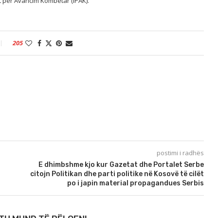
it për Avancim Kombëtar (IPAK).
205
postimi i radhës
E dhimbshme kjo kur Gazetat dhe Portalet Serbe
citojn Politikan dhe parti politike në Kosovë të cilët
po i japin material propagandues Serbis