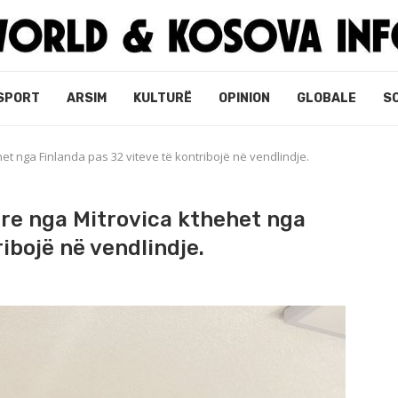
SPORT
ARSIM
KULTURË
OPINION
GLOBALE
S
het nga Finlanda pas 32 viteve të kontribojë në vendlindje.
tare nga Mitrovica kthehet nga
ibojë në vendlindje.