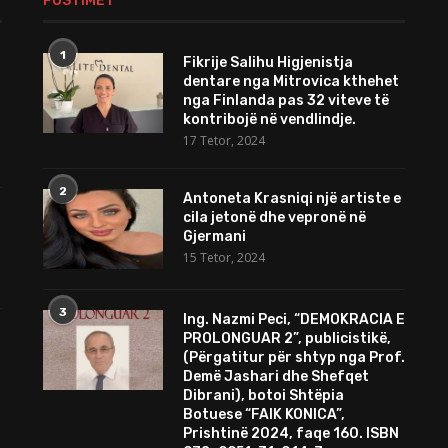
POSTIMET
1
Fikrije Salihu Higjenistja
dentare nga Mitrovica kthehet
nga Finlanda pas 32 viteve të
kontribojë në vendlindje.
17 Tetor, 2024
2
Antoneta Krasniqi një artiste e
cila jetonë dhe vepronë në
Gjermani
15 Tetor, 2024
3
Ing. Nazmi Peci, “DEMOKRACIA E
PROLONGUAR 2”, publicistikë,
(Përgatitur për shtyp nga Prof.
Demë Jashari dhe Shefqet
Dibrani), botoi Shtëpia
Botuese “FAIK KONICA”,
Prishtinë 2024, faqe 160. ISBN