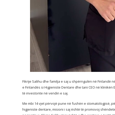
Fikrije Salihu dhe familja e saj u shpërngulën në Finlandë në
e Finlandës si Higjieniste Dentare dhe tani CEO në klinikën E
të investonte në vendin e saj.
Me mbi 14 vjet përvojë pune në fushën e stomatologjisë, pë
higjeniste dentare, misioni i saj është të promovoj shëndetin