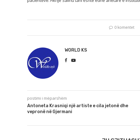
pacientëve. Fikrije Salihu tani është edhe anëtare e Institut
0 komentet
WORLD KS
postimi i mëparshëm
Antoneta Krasniqi një artiste e cila jetonë dhe
vepronë në Gjermani