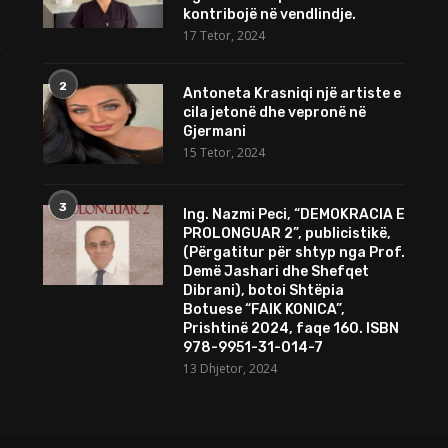
kontribojë në vendlindje.
17 Tetor, 2024
2
Antoneta Krasniqi një artiste e
cila jetonë dhe vepronë në
Gjermani
15 Tetor, 2024
3
Ing. Nazmi Peci, “DEMOKRACIA E
PROLONGUAR 2”, publicistikë,
(Përgatitur për shtyp nga Prof.
Demë Jashari dhe Shefqet
Dibrani), botoi Shtëpia
Botuese “FAIK KONICA”,
Prishtinë 2024, faqe 160. ISBN
978-9951-31-014-7
13 Dhjetor, 2024