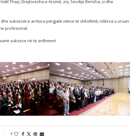
lil Thaçi, Drejtoresha e Arsimit, znj. Sevdije Berisha, si dhe
e sukseset e arritura përgjatë viteve të shkollimit, ndërsa u uruan
he profesional.
 shumë suksese në të ardhmen!
1