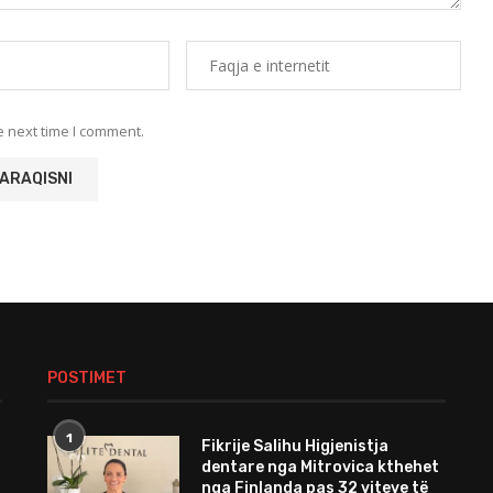
e next time I comment.
POSTIMET
1
Fikrije Salihu Higjenistja
dentare nga Mitrovica kthehet
nga Finlanda pas 32 viteve të