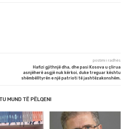
postimi i radhës
Hafizi gjithnjë dha, dhe pasi Kosova u çlirua
asnjëherë asgjë nuk kërkoi, duke treguar kështu
shëmbëlltyrën e një patrioti të jashtëzakonshëm.
TU MUND TË PËLQENI