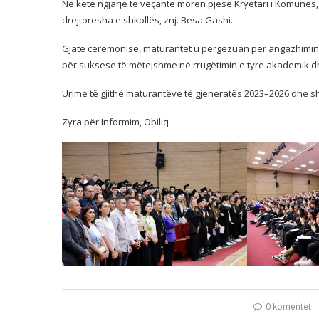
Në këtë ngjarje të veçantë morën pjesë Kryetari i Komunës, Ha
drejtoresha e shkollës, znj. Besa Gashi.
Gjatë ceremonisë, maturantët u përgëzuan për angazhimin dh
për suksese të mëtejshme në rrugëtimin e tyre akademik d
Urime të gjithë maturantëve të gjeneratës 2023–2026 dhe
Zyra për Informim, Obiliq
0 komentet