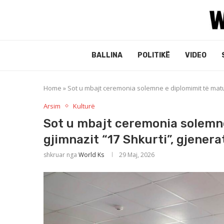
BALLINA
POLITIKË
VIDEO
Home
»
Sot u mbajt ceremonia solemne e diplomimit të matur
Arsim
Kulturë
Sot u mbajt ceremonia solemn
gjimnazit “17 Shkurti”, gjener
shkruar nga
World Ks
29 Maj, 2026