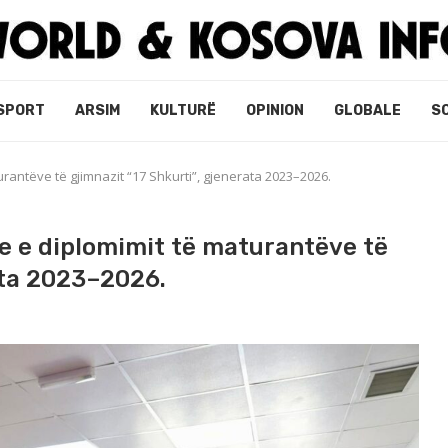
SPORT
ARSIM
KULTURË
OPINION
GLOBALE
S
antëve të gjimnazit “17 Shkurti”, gjenerata 2023–2026.
e e diplomimit të maturantëve të
ata 2023–2026.