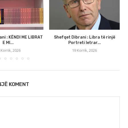
ani : KËNDI ME LIBRAT
Shefqet Dibrani : Libra të rinjë
E MI...
Portreti letrar...
 Korrik, 2026
19 Korrik, 2026
 NJË KOMENT