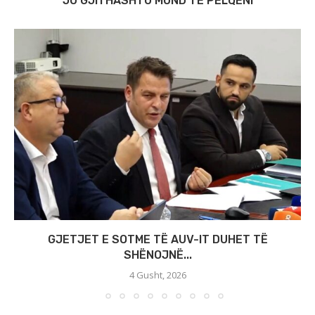
JU GJITHASHTU MUND TË PËLQENI
GJETJET E SOTME TË AUV-IT DUHET TË
SHËNOJNË...
4 Gusht, 2026