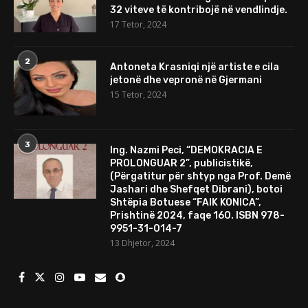
32 viteve të kontribojë në vendlindje.
17 Tetor, 2024
2
Antoneta Krasniqi një artiste e cila
jetonë dhe vepronë në Gjermani
15 Tetor, 2024
3
Ing. Nazmi Peci, “DEMOKRACIA E
PROLONGUAR 2”, publicistikë,
(Përgatitur për shtyp nga Prof. Demë
Jashari dhe Shefqet Dibrani), botoi
Shtëpia Botuese “FAIK KONICA”,
Prishtinë 2024, faqe 160. ISBN 978-
9951-31-014-7
13 Dhjetor, 2024