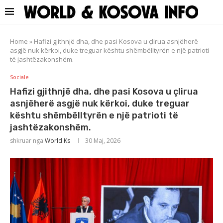
Home
»
Hafizi gjithnjë dha, dhe pasi Kosova u çlirua asnjëherë
asgjë nuk kërkoi, duke treguar kështu shëmbëlltyrën e një patrioti
të jashtëzakonshëm.
Sociale
Hafizi gjithnjë dha, dhe pasi Kosova u çlirua
asnjëherë asgjë nuk kërkoi, duke treguar
kështu shëmbëlltyrën e një patrioti të
jashtëzakonshëm.
shkruar nga
World Ks
30 Maj, 2026