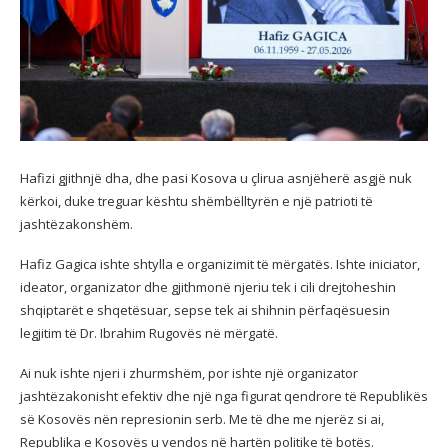
Hafizi gjithnjë dha, dhe pasi Kosova u çlirua asnjëherë asgjë nuk
kërkoi, duke treguar kështu shëmbëlltyrën e një patrioti të
jashtëzakonshëm.
Hafiz Gagica ishte shtylla e organizimit të mërgatës. Ishte iniciator,
ideator, organizator dhe gjithmonë njeriu tek i cili drejtoheshin
shqiptarët e shqetësuar, sepse tek ai shihnin përfaqësuesin
legjitim të Dr. Ibrahim Rugovës në mërgatë.
Ai nuk ishte njeri i zhurmshëm, por ishte një organizator
jashtëzakonisht efektiv dhe një nga figurat qendrore të Republikës
së Kosovës nën represionin serb. Me të dhe me njerëz si ai,
Republika e Kosovës u vendos në hartën politike të botës.