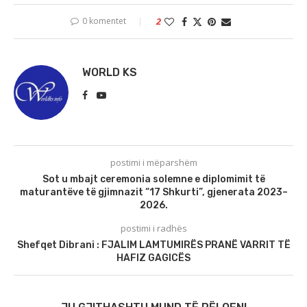
0 komentet
2
WORLD KS
postimi i mëparshëm
Sot u mbajt ceremonia solemne e diplomimit të
maturantëve të gjimnazit “17 Shkurti”, gjenerata 2023–
2026.
postimi i radhës
Shefqet Dibrani : FJALIM LAMTUMIRËS PRANË VARRIT TË
HAFIZ GAGICËS