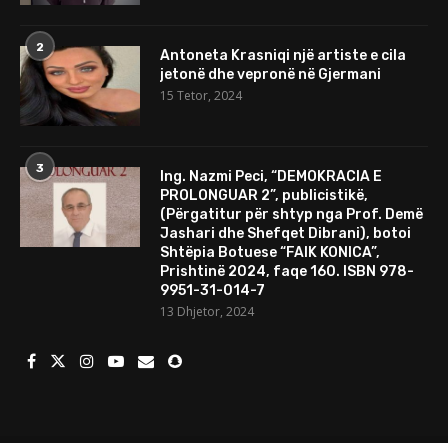
2
Antoneta Krasniqi një artiste e cila
jetonë dhe vepronë në Gjermani
15 Tetor, 2024
3
Ing. Nazmi Peci, “DEMOKRACIA E
PROLONGUAR 2”, publicistikë,
(Përgatitur për shtyp nga Prof. Demë
Jashari dhe Shefqet Dibrani), botoi
Shtëpia Botuese “FAIK KONICA”,
Prishtinë 2024, faqe 160. ISBN 978-
9951-31-014-7
13 Dhjetor, 2024