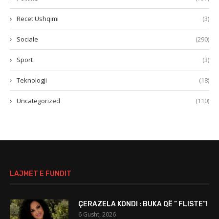
Recet Ushqimi
(3)
Sociale
(290)
Sport
(3)
Teknologji
(18)
Uncategorized
(110)
LAJMET E FUNDIT
ÇERAZELA KONDI : BUKA QË ” FLISTE”!
6 Gusht, 2026