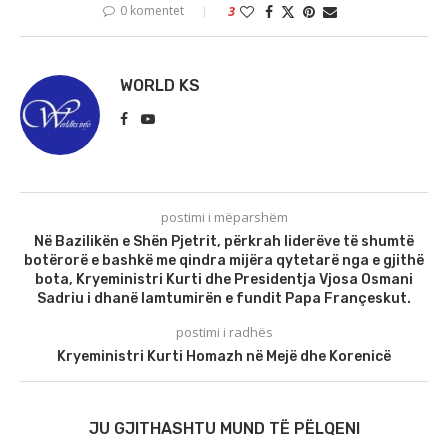
0 komentet
3
WORLD KS
postimi i mëparshëm
Në Bazilikën e Shën Pjetrit, përkrah liderëve të shumtë
botërorë e bashkë me qindra mijëra qytetarë nga e gjithë
bota, Kryeministri Kurti dhe Presidentja Vjosa Osmani
Sadriu i dhanë lamtumirën e fundit Papa Françeskut.
postimi i radhës
Kryeministri Kurti Homazh në Mejë dhe Korenicë
JU GJITHASHTU MUND TË PËLQENI