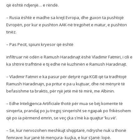
që është ndjenjë… e rëndë.
– Rusia është e madhe sa krejt Evropa, dhe guxon ta pushtojë
Evropën, por kur e pushton AAK-në tregohet e matur, e pushton
tinëz.
– Pas Pecit, spiuni kryesor që është
infiltruar në odën e Ramush Haradinajt ëshë Vladimir Fatmiri, i cili e
ka shtrirë trafhtinë e tij edhe në kuzhinën e Ramush Haradinajt.
– Vladimir Fatmiri e ka pasur për detyrë nga KGB që ta tradhtojë
Ramush Haradinajn, pa pritur e pa u kujtuar, dhe në mënyrë të
befasishme ta braktis, për një jetë më të mirë, me Albinin.
– Edhe Inteligjenca Artificiale thotë për mua se bëj komente të
sinqerta, prandaj po ju tregoj sinqerisht se ngapak po frikësohem
që po ia përmend emrin, se veç çka s’më ka quajtur ‘ku.vë’.
– Se, kur nervozohen meshkujt shqiptarë, ndryshe nuk u thonë
femrave: kur janë të mençura- kuçka, e kur s’janë: lopë.