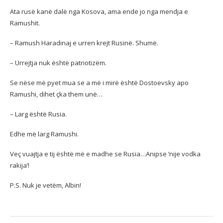
Ata rusë kanë dalë nga Kosova, ama ende jo nga mendja e
Ramushit.
– Ramush Haradinaj e urren krejt Rusinë. Shumë.
– Urrejtja nuk është patriotizëm.
Se nëse më pyet mua se a më i mirë është Dostoevsky apo
Ramushi, dihet çka them unë…
– Larg është Rusia.
Edhe më larg Ramushi.
Veç vuajtja e tij është më e madhe se Rusia…Anipse ‘nije vodka
rakija’!
P.S. Nuk je vetëm, Albin!