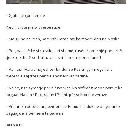
– Gjuha të çon deri në
Kiev… thotë një proverbë ruse.
– Me gjuhë në krah, Ramush Haradinaj ka mbërri deri në Moskë.
– Por, pasi që ky si çakalle, flet shumë, rusët e kanë një proverbë
tjetër që thotë se ‘Llafazani është thesar për spiunin’!
– Ramush Haradinaj është i bindur se Rusia i çon rregullisht
njerëzit e saj tinëz për t’ia shkatërruar partinë.
– Nejse, nga zyrat që për njëzet vjet i ka shfrytëzuar pa pare e ka
larguar Vladimir Peci, spiun i Putinit për sektorin e zyrave.
– Putini i ka dobësuar pozicionet e Ramushit, duke e detyruar të
paguaj qera për herë të parë në
jetën e tij…