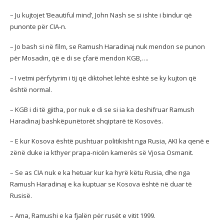
– Ju kujtojet ‘Beautiful mind’, John Nash se si ishte i bindur që
punonte për CIA-n.
– Jo bash si në film, se Ramush Haradinaj nuk mendon se punon
për Mosadin, që e di se çfarë mendon KGB,….
– I vetmi përfytyrim i tij që diktohet lehtë është se ky kujton që
është normal.
– KGB i di të gjitha, por nuk e di se si ia ka deshifruar Ramush
Haradinaj bashkëpunëtorët shqiptarë të Kosovës.
– E kur Kosova është pushtuar politikisht nga Rusia, AKI ka qenë e
zënë duke ia kthyer prapa-nicën kamerës së Vjosa Osmanit.
– Se as CIA nuk e ka hetuar kur ka hyrë këtu Rusia, dhe nga
Ramush Haradinaj e ka kuptuar se Kosova është në duar të
Rusisë.
– Ama, Ramushi e ka fjalën për rusët e vitit 1999.