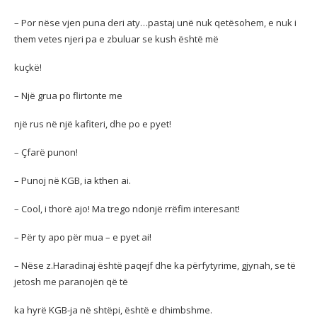
– Por nëse vjen puna deri aty…pastaj unë nuk qetësohem, e nuk i
them vetes njeri pa e zbuluar se kush është më
kuçkë!
– Një grua po flirtonte me
një rus në një kafiteri, dhe po e pyet!
– Çfarë punon!
– Punoj në KGB, ia kthen ai.
– Cool, i thorë ajo! Ma trego ndonjë rrëfim interesant!
– Për ty apo për mua – e pyet ai!
– Nëse z.Haradinaj është paqejf dhe ka përfytyrime, gjynah, se të
jetosh me paranojën që të
ka hyrë KGB-ja në shtëpi, është e dhimbshme.