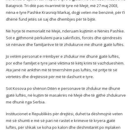
Batajnicë. Tri ditë pas rivarrimit të tyre në Mejë, më 27 maj 2003,
nëna e tyre Pashke Krasniqi Markaj, dogji veten me benzinë, për t’i
dhënë fund jetës së saj dhe dhembjes për të bijtë.
Në hyrje të memorialit në Mejë, nderuam kujtimin e Nënës Pashke.
Sot e gjithmonë përkulemi para sakrificës, forcës dhe qëndresës
së nënave dhe familjarëve të të zhdukurve me dhunë gjatë luftës.
Jo vetëm personat e rrëmbyer e zhdukur me dhunë gjatë luftës,
por edhe familjet e tyre janë viktima të këtij krimi të vazhdueshëm.
Ata janë në ankthin më të tmerrshëm pas luftës, në pritje të së
vërtetës dhe drejtësisë për më të dashurit e tyre.
Sot Kosova po shënon Ditën e personave të zhdukur me dhunë
gjatë luftës, në kujtim të masakrës në Mejë dhe të gjithë zhdukurve
me dhunë nga Serbia.
Institucionet e Republikës për drejtësi, duhet ta dëshmojnë veten
më së shumti e më së pari në rastet e krimeve të kryera gjatë
luftës, për shkak se koha po kalon dhe dëshmitarët po mplaken