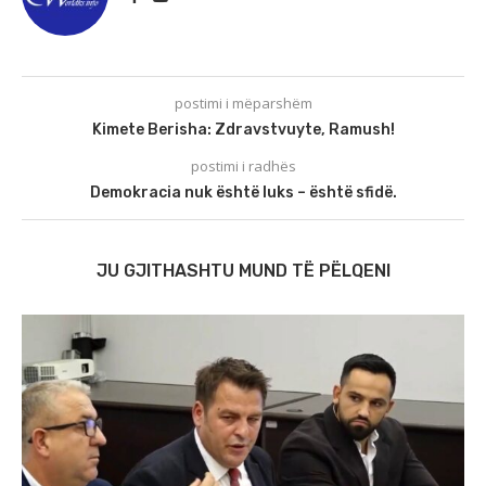
postimi i mëparshëm
Kimete Berisha: Zdravstvuyte, Ramush!
postimi i radhës
Demokracia nuk është luks – është sfidë.
JU GJITHASHTU MUND TË PËLQENI