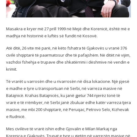
Masakra e kryer më 27 prill 1999 në Mejë dhe Korenicë, është më e
madhja në historinë e luftës së fundit në Kosovë.
Atë ditë, 26 vite më parë, në këto fshatra të Gjakovës u vranë 376
civilë shqiptarë të paarmatosur dhe të pafajshëm. Në ditët në vijim,
vazhdoi fshehja e trupave dhe shkatërrimi i dëshmive në vendin e
krimit.
Të vrarët u varrosën dhe u rivarrosën në disa lokacione. Një pjesë
e madhe e tyre u transportuan në Serbi, në varreza masive në
Batajnicë. Krahas Batajnicës, ku janë gjetur 744 njerëz tonë të
vrarë e të rrëmbyer, në Serbi janë zbuluar edhe katër varreza tjera
masive, me mbi 200 shqiptarë, në Peruqac, Petrovo Selo, Kizhevak
e Rudnicë.
Mes civilëve të vrarë ishin edhe Gjovalin e Milan Markaj nga
Korenica e Gjakovës. Trupat e tyre u gjetën në varrezën masive në