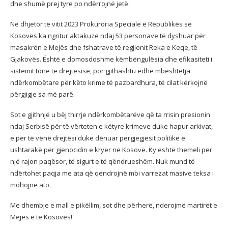
dhe shumë prej tyre po ndërrojnë jetë.
Në dhjetor të vitit 2023 Prokuroria Speciale e Republikës së
Kosovës ka ngritur aktakuzë ndaj 53 personave të dyshuar për
masakrën e Mejës dhe fshatrave të regjionit Reka e Keqe, të
Gjakovës. Është e domosdoshme këmbëngulësia dhe efikasiteti i
sistemit tonë të drejtësisë, por gjithashtu edhe mbështetja
ndërkombëtare për këto krime të pazbardhura, të cilat kërkojnë
përgjigje sa më parë.
Sot e gjithnjë u bëj thirrje ndërkombëtarëve që ta rrisin presionin
ndaj Serbisë për të vërteten e këtyre krimeve duke hapur arkivat,
e për të vënë drejtësi duke dënuar përgjegjësit politikë e
ushtarakë për gjenocidin e kryer në Kosovë. Ky është themeli për
një rajon paqësor, të sigurt e të qëndrueshëm. Nuk mund të
ndërtohet paqja me ata që qëndrojnë mbi varrezat masive teksa i
mohojnë ato.
Me dhembje e mall e pikëllim, sot dhe përherë, nderojmë martirët e
Mejës e të Kosovës!