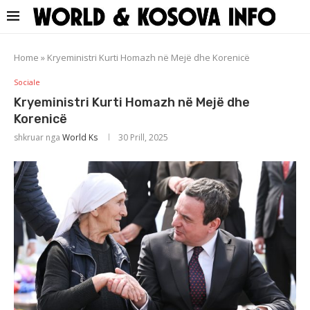
Home
»
Kryeministri Kurti Homazh në Mejë dhe Korenicë
Sociale
Kryeministri Kurti Homazh në Mejë dhe
Korenicë
shkruar nga
World Ks
30 Prill, 2025