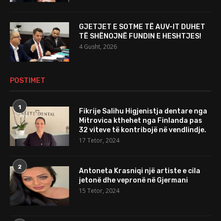
GJETJET E SOTME TË AUV-IT DUHET
TË SHËNOJNË FUNDIN E HESHTJES!
4 Gusht, 2026
POSTIMET
1
Fikrije Salihu Higjenistja dentare nga
Mitrovica kthehet nga Finlanda pas
32 viteve të kontribojë në vendlindje.
17 Tetor, 2024
2
Antoneta Krasniqi një artiste e cila
jetonë dhe vepronë në Gjermani
15 Tetor, 2024