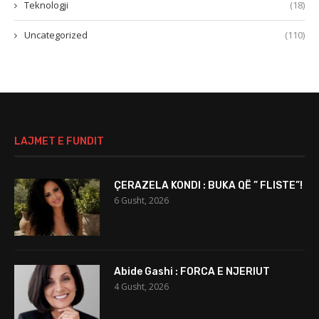
Teknologji
(18)
Uncategorized
(110)
LAJMET E FUNDIT
ÇERAZELA KONDI : BUKA QË ” FLISTE”!
6 Gusht, 2026
Abide Gashi : FORCA E NJERIUT
4 Gusht, 2026