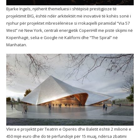
Bjarke Ingels, njëherit themeluesi i shtëpisë prestigjioze të
projektimit BIG, është ndër arkitektët më inovativë të kohës sonë i
njohur për projektet mbresëlënëse si rrokaqielli piramidal “Via 57
West” në New York, centrali energjetik CopenHill me pistë skijimi në
Kopenhagë, selia e Google në Kaliforni dhe “The Spiral” në
Manhatan.
Vlera e projektit për Teatrin e Operës dhe Baletit është 2 milionë e
450 mijë euro dhe do të përfundojë për 15 muaj, ndërsa zbatimi