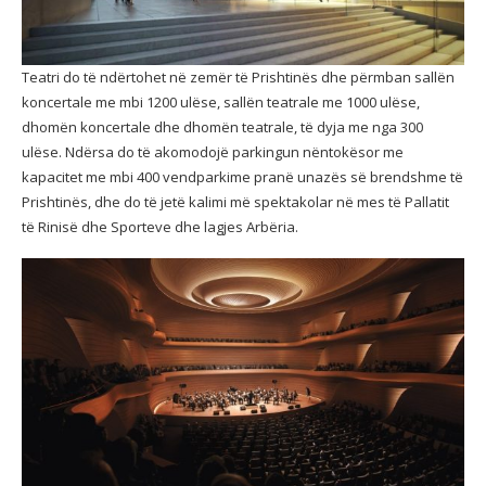
Teatri do të ndërtohet në zemër të Prishtinës
dhe përmban sallën
koncertale me mbi 1200 ulëse, sallën teatrale me 1000 ulëse,
dhomën koncertale dhe dhomën teatrale, të dyja me nga 300
ulëse. Ndërsa do të akomodojë parkingun nëntokësor me
kapacitet me mbi 400 vendparkime pranë unazës së brendshme të
Prishtinës, dhe do të jetë kalimi më spektakolar në mes të Pallatit
të Rinisë dhe Sporteve dhe lagjes Arbëria.