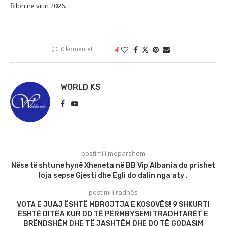
fillon në vitin 2026.
0 komentet
4
WORLD KS
postimi i mëparshëm
Nëse të shtune hynë Xheneta në BB Vip Albania do prishet
loja sepse Gjesti dhe Egli do dalin nga aty .
postimi i radhës
VOTA E JUAJ ËSHTË MBROJTJA E KOSOVËS! 9 SHKURTI
ËSHTË DITËA KUR DO TË PËRMBYSEMI TRADHTARËT E
BRËNDSHËM DHE TË JASHTËM DHE DO TË GODASIM