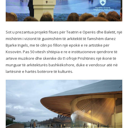
Sot u prezantua projekti fitues për Teatrin e Operës dhe Baletit, një
mishërim i vizionit të guximshëm të arkitektit të famshëm danez
Bjarke Ingels, me të cilin po fillon një epokë e re artistike për
Kosovën. Pas 50 vitesh shtëpia e re e institucioneve qendrore të
arteve muzikore dhe skenike do t’i ofrojë Prishtinës një ikonë të
munguar të arkitekturës bashkëkohore, duke e vendosur atë në
lartësinë e hartës botërore të kulturës.