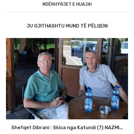
NDËRHYRJET E HUAJA!
JU GJITHASHTU MUND TË PËLQENI
Shefqet Dibrani : Skica nga Katundi (7) NAZMI...