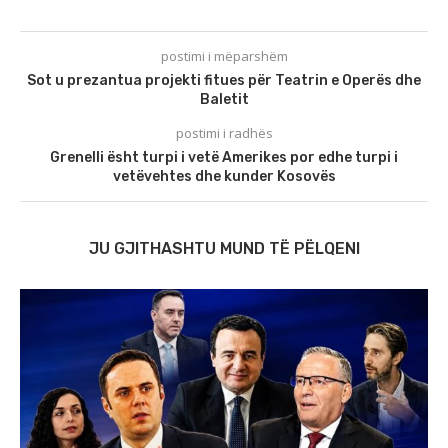
postimi i mëparshëm
Sot u prezantua projekti fitues për Teatrin e Operës dhe
Baletit
postimi i radhës
Grenelli ësht turpi i vetë Amerikes por edhe turpi i
vetëvehtes dhe kunder Kosovës
JU GJITHASHTU MUND TË PËLQENI