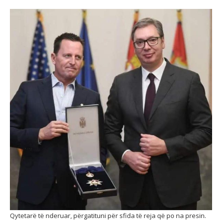
Qytetarë të nderuar, përgatituni për sfida të reja që po na presin.