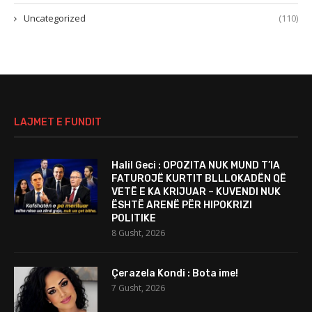
Uncategorized
(110)
LAJMET E FUNDIT
Halil Geci : OPOZITA NUK MUND T’IA
FATUROJË KURTIT BLLLOKADËN QË
VETË E KA KRIJUAR – KUVENDI NUK
ËSHTË ARENË PËR HIPOKRIZI
POLITIKE
8 Gusht, 2026
Çerazela Kondi : Bota ime!
7 Gusht, 2026