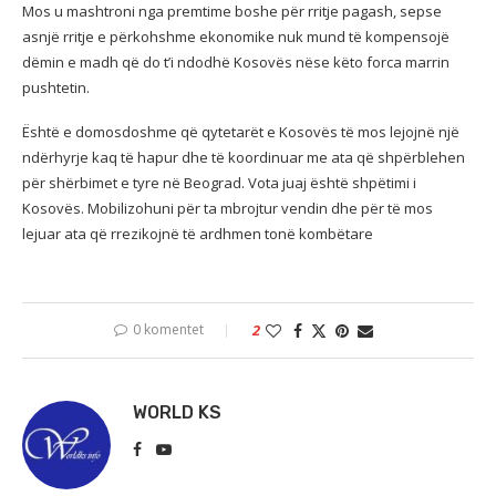
Mos u mashtroni nga premtime boshe për rritje pagash, sepse
asnjë rritje e përkohshme ekonomike nuk mund të kompensojë
dëmin e madh që do t’i ndodhë Kosovës nëse këto forca marrin
pushtetin.
Është e domosdoshme që qytetarët e Kosovës të mos lejojnë një
ndërhyrje kaq të hapur dhe të koordinuar me ata që shpërblehen
për shërbimet e tyre në Beograd. Vota juaj është shpëtimi i
Kosovës. Mobilizohuni për ta mbrojtur vendin dhe për të mos
lejuar ata që rrezikojnë të ardhmen tonë kombëtare
0 komentet
2
WORLD KS