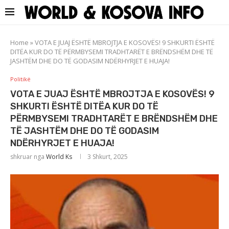
Home
»
VOTA E JUAJ ËSHTË MBROJTJA E KOSOVËS! 9 SHKURTI ËSHTË
DITËA KUR DO TË PËRMBYSEMI TRADHTARËT E BRËNDSHËM DHE TË
JASHTËM DHE DO TË GODASIM NDËRHYRJET E HUAJA!
Politikë
VOTA E JUAJ ËSHTË MBROJTJA E KOSOVËS! 9
SHKURTI ËSHTË DITËA KUR DO TË
PËRMBYSEMI TRADHTARËT E BRËNDSHËM DHE
TË JASHTËM DHE DO TË GODASIM
NDËRHYRJET E HUAJA!
shkruar nga
World Ks
3 Shkurt, 2025