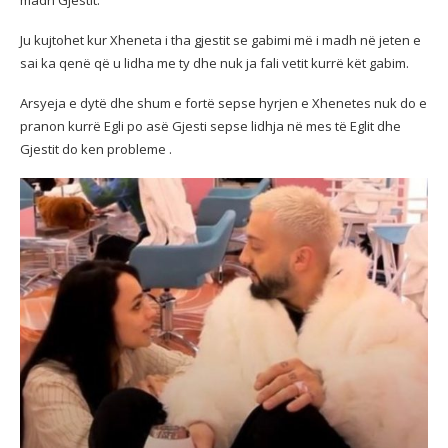
Ju kujtohet kur Xheneta i tha gjestit se gabimi më i madh në jeten e
sai ka qenë që u lidha me ty dhe nuk ja fali vetit kurrë kët gabim.
Arsyeja e dytë dhe shum e fortë sepse hyrjen e Xhenetes nuk do e
pranon kurrë Egli po asë Gjesti sepse lidhja në mes të Eglit dhe
Gjestit do ken probleme .