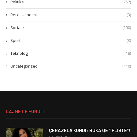
Politikë
(757)
Recet Ushqimi
(3)
Sociale
(290)
Sport
(3)
Teknologji
(18)
Uncategorized
(110)
LAJMET E FUNDIT
ÇERAZELA KONDI : BUKA QË ” FLISTE”!