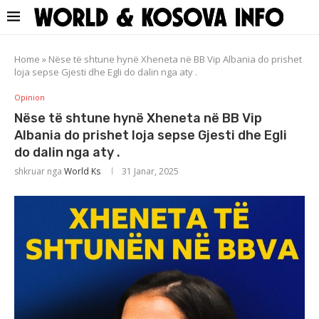
Home
»
Nëse të shtune hynë Xheneta në BB Vip Albania do prishet
loja sepse Gjesti dhe Egli do dalin nga aty .
Opinion
Nëse të shtune hynë Xheneta në BB Vip
Albania do prishet loja sepse Gjesti dhe Egli
do dalin nga aty .
shkruar nga
World Ks
31 Janar, 2025