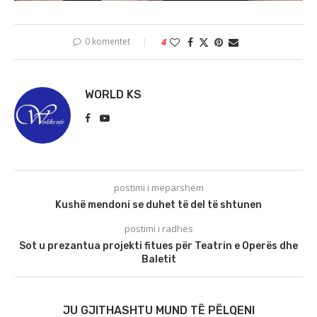
0 komentet
4
WORLD KS
postimi i mëparshëm
Kushë mendoni se duhet të del të shtunen
postimi i radhës
Sot u prezantua projekti fitues për Teatrin e Operës dhe
Baletit
JU GJITHASHTU MUND TË PËLQENI