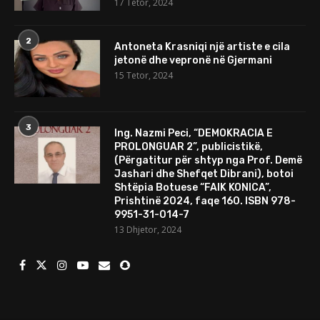
17 Tetor, 2024
2
Antoneta Krasniqi një artiste e cila
jetonë dhe vepronë në Gjermani
15 Tetor, 2024
3
Ing. Nazmi Peci, “DEMOKRACIA E
PROLONGUAR 2”, publicistikë,
(Përgatitur për shtyp nga Prof. Demë
Jashari dhe Shefqet Dibrani), botoi
Shtëpia Botuese “FAIK KONICA”,
Prishtinë 2024, faqe 160. ISBN 978-
9951-31-014-7
13 Dhjetor, 2024