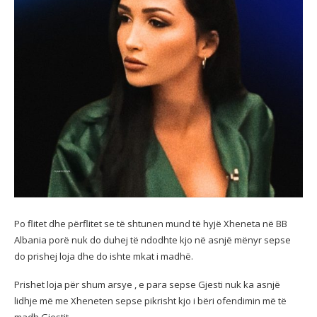
Po flitet dhe përflitet se të shtunen mund të hyjë Xheneta në BB
Albania porë nuk do duhej të ndodhte kjo në asnjë mënyr sepse
do prishej loja dhe do ishte mkat i madhë.
Prishet loja për shum arsye , e para sepse Gjesti nuk ka asnjë
lidhje më me Xheneten sepse pikrisht kjo i bëri ofendimin më të
madh Gjestit.