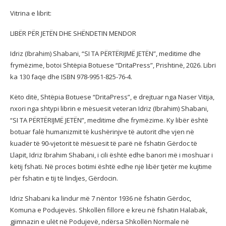
Vitrina e librit:
LIBËR PËR JETËN DHE SHËNDETIN MENDOR
Idriz (Ibrahim) Shabani, “SI TA PËRTËRIJMË JETËN”, meditime dhe
frymëzime, botoi Shtëpia Botuese “DritaPress”, Prishtinë, 2026. Libri
ka 130 faqe dhe ISBN 978-9951-825-76-4.
Këto ditë, Shtëpia Botuese “DritaPress”, e drejtuar nga Naser Vitija,
nxori nga shtypi librin e mësuesit veteran Idriz (Ibrahim) Shabani,
“SI TA PËRTËRIJMË JETËN”, meditime dhe frymëzime. Ky libër është
botuar falë humanizmit të kushërinjve të autorit dhe vjen në
kuadër të 90-vjetorit të mësuesit të parë në fshatin Gërdoc të
Llapit, Idriz Ibrahim Shabani, i cili është edhe banori më i moshuar i
këtij fshati. Në proces botimi është edhe një libër tjetër me kujtime
për fshatin e tij të lindjes, Gërdocin.
Idriz Shabani ka lindur më 7 nëntor 1936 në fshatin Gërdoc,
Komuna e Podujevës. Shkollën fillore e kreu në fshatin Halabak,
gjimnazin e ulët në Podujevë, ndërsa Shkollën Normale në