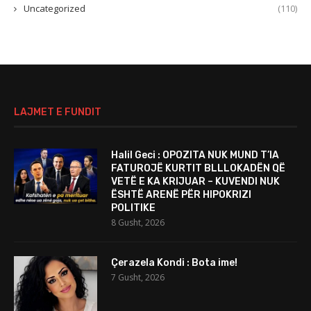
Uncategorized
(110)
LAJMET E FUNDIT
Halil Geci : OPOZITA NUK MUND T’IA
FATUROJË KURTIT BLLLOKADËN QË
VETË E KA KRIJUAR – KUVENDI NUK
ËSHTË ARENË PËR HIPOKRIZI
POLITIKE
8 Gusht, 2026
Çerazela Kondi : Bota ime!
7 Gusht, 2026