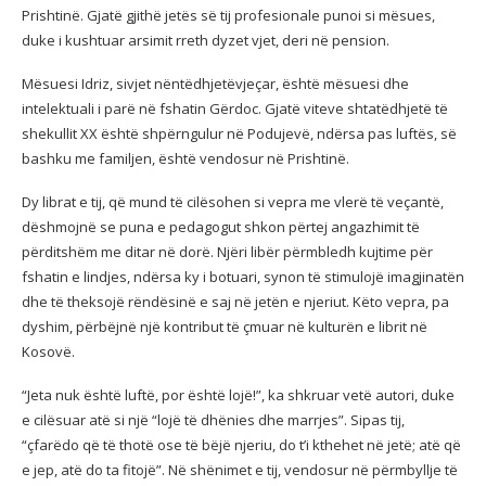
Prishtinë. Gjatë gjithë jetës së tij profesionale punoi si mësues,
duke i kushtuar arsimit rreth dyzet vjet, deri në pension.
Mësuesi Idriz, sivjet nëntëdhjetëvjeçar, është mësuesi dhe
intelektuali i parë në fshatin Gërdoc. Gjatë viteve shtatëdhjetë të
shekullit XX është shpërngulur në Podujevë, ndërsa pas luftës, së
bashku me familjen, është vendosur në Prishtinë.
Dy librat e tij, që mund të cilësohen si vepra me vlerë të veçantë,
dëshmojnë se puna e pedagogut shkon përtej angazhimit të
përditshëm me ditar në dorë. Njëri libër përmbledh kujtime për
fshatin e lindjes, ndërsa ky i botuari, synon të stimulojë imagjinatën
dhe të theksojë rëndësinë e saj në jetën e njeriut. Këto vepra, pa
dyshim, përbëjnë një kontribut të çmuar në kulturën e librit në
Kosovë.
“Jeta nuk është luftë, por është lojë!”, ka shkruar vetë autori, duke
e cilësuar atë si një “lojë të dhënies dhe marrjes”. Sipas tij,
“çfarëdo që të thotë ose të bëjë njeriu, do t’i kthehet në jetë; atë që
e jep, atë do ta fitojë”. Në shënimet e tij, vendosur në përmbyllje të