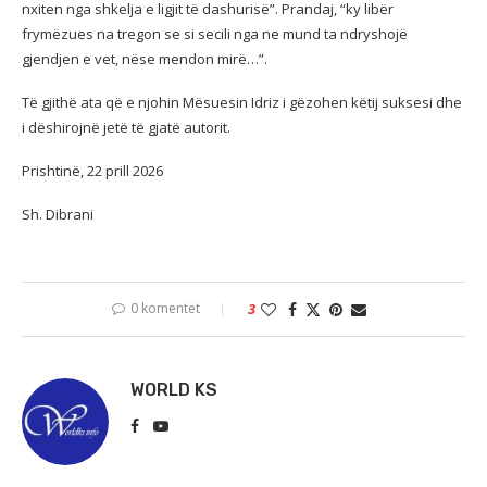
nxiten nga shkelja e ligjit të dashurisë”. Prandaj, “ky libër
frymëzues na tregon se si secili nga ne mund ta ndryshojë
gjendjen e vet, nëse mendon mirë…”.
Të gjithë ata që e njohin Mësuesin Idriz i gëzohen këtij suksesi dhe
i dëshirojnë jetë të gjatë autorit.
Prishtinë, 22 prill 2026
Sh. Dibrani
0 komentet
3
WORLD KS