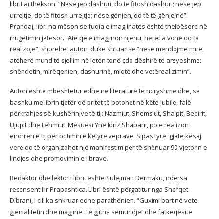
librit ai thekson: “Nëse jep dashuri, do të fitosh dashuri; nëse jep
urrejtje, do të fitosh urrejtje; nëse gënjen, do të të gënjejnë”.
Prandaj, libri na mëson se fuqia e imagjinatës është thelbësore në
rrugëtimin jetësor. “Atë që e imagjinon njeriu, herët a vonë do ta
realizojë”, shprehet autori, duke shtuar se “nëse mendojmë mirë,
atëherë mund të sjellim në jetën tonë çdo dëshirë të arsyeshme:
shëndetin, mirëqenien, dashurinë, miqtë dhe vetërealizimin”.
Autori është mbështetur edhe në literaturë të ndryshme dhe, së
bashku me librin tjetër që pritet të botohet në këtë jubile, falë
përkrahjes së kushërinjve të tij: Nazmiut, Shemsiut, Shaipit, Beqirit,
Ujupit dhe Fehmiut, Mësuesi Ynë Idriz Shabani, po e realizon
ëndrrën e tij për botimin e këtyre veprave. Sipas tyre, gjatë kësaj
vere do të organizohet një manifestim për të shënuar 90-vjetorin e
lindjes dhe promovimin e librave.
Redaktor dhe lektor i librit është Sulejman Dërmaku, ndërsa
recensent Ilir Prapashtica. Libri është përgatitur nga Shefqet
Dibrani, i cili ka shkruar edhe parathënien. “Guximi bart në vete
gjenialitetin dhe magjinë. Të gjitha sëmundjet dhe fatkeqësitë