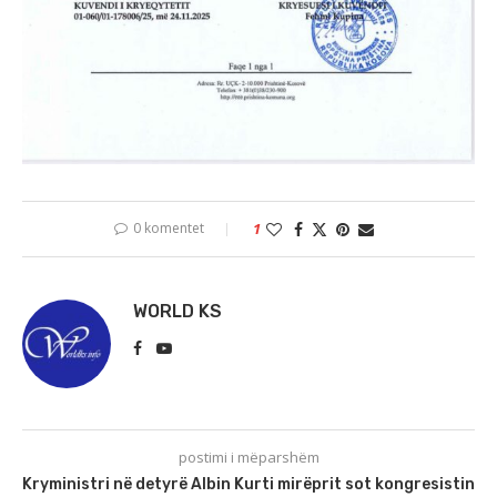
0 komentet
1
WORLD KS
postimi i mëparshëm
Kryministri në detyrë Albin Kurti mirëprit sot kongresistin