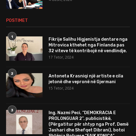
POSTIMET
1
Fikrije Salihu Higjenistja dentare nga
Mitrovica kthehet nga Finlanda pas
32 viteve të kontribojë në vendlindje.
17 Tetor, 2024
2
Antoneta Krasniqi një artiste e cila
jetonë dhe vepronë në Gjermani
15 Tetor, 2024
3
Ing. Nazmi Peci, “DEMOKRACIA E
PROLONGUAR 2”, publicistikë,
(Përgatitur për shtyp nga Prof. Demë
Jashari dhe Shefqet Dibrani), botoi
Shtëpia Botuese “FAIK KONICA”,