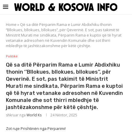
Home
»
Që sa ditë Përparim Rama e Lumir Abdixhiku thonin
‘’Bllokues, bllokues, bllokues’’, për Qeverinë. E sot, pas takimit të
Ministrit Murati me sindikata, Përparim Rama e kuptoi që të hyrat
vetanake adresohen në Kuvendin Komunale dhe sot thirri
mbledhje të jashtëzakonshme për këtë çështje.
Politikë
Që sa ditë Përparim Rama e Lumir Abdixhiku
thonin ‘’Bllokues, bllokues, bllokues’’, për
Qeverinë. E sot, pas takimit të Ministrit
Murati me sindikata, Përparim Rama e kuptoi
që të hyrat vetanake adresohen në Kuvendin
Komunale dhe sot thirri mbledhje të
jashtëzakonshme për këtë çështje.
shkruar nga
World Ks
24 Nëntor, 2025
Zot ruje Prishtinën nga Përparimi!