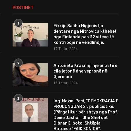
POSTIMET
1
Fikrije Salihu Higjenistja
dentare nga Mitrovica kthehet
nga Finlanda pas 32 viteve të
kontribojë në vendlindje.
17 Tetor, 2024
2
Antoneta Krasniqi një artiste e
cila jetonë dhe vepronë në
Gjermani
15 Tetor, 2024
3
Ing. Nazmi Peci, “DEMOKRACIA E
PROLONGUAR 2”, publicistikë,
(Përgatitur për shtyp nga Prof.
Demë Jashari dhe Shefqet
Dibrani), botoi Shtëpia
Botuese “FAIK KONICA”,