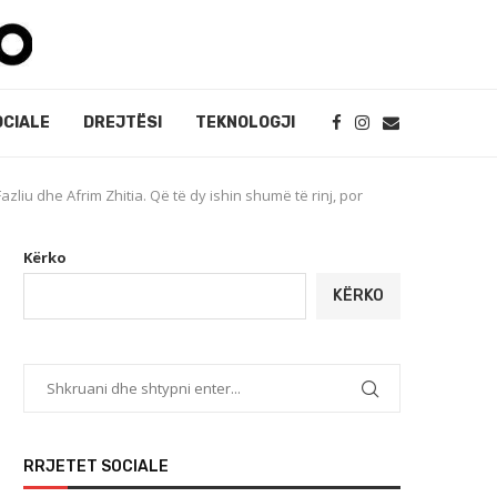
OCIALE
DREJTËSI
TEKNOLOGJI
zliu dhe Afrim Zhitia. Që të dy ishin shumë të rinj, por
Kërko
KËRKO
RRJETET SOCIALE