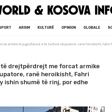
SPORT
ARSIM
KULTURË
OPINION
GLOBALE
S
rcat armike të Jugosllavisë e të Serbisë okupatore, ranë heroikisht, Fahri Fa
 të drejtpërdrejt me forcat armike
upatore, ranë heroikisht, Fahri
dy ishin shumë të rinj, por edhe