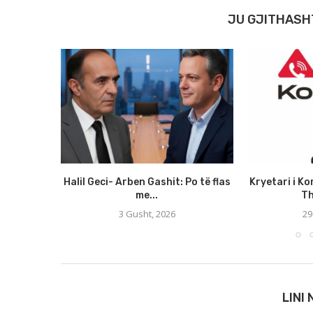
JU GJITHASH
Halil Geci- Arben Gashit: Po të flas
Kryetari i Ko
me...
Th
3 Gusht, 2026
29
LINI