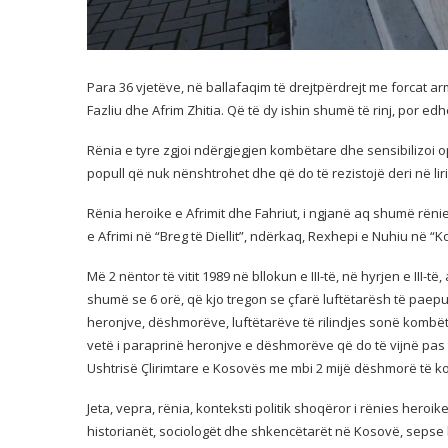
Para 36 vjetëve, në ballafaqim të drejtpërdrejt me forcat ar
Fazliu dhe Afrim Zhitia. Që të dy ishin shumë të rinj, por edh
Rënia e tyre zgjoi ndërgjegjen kombëtare dhe sensibilizoi o
popull që nuk nënshtrohet dhe që do të rezistojë deri në liri
Rënia heroike e Afrimit dhe Fahriut, i ngjanë aq shumë rëni
e Afrimi në “Breg të Diellit”, ndërkaq, Rexhepi e Nuhiu në “K
Më 2 nëntor të vitit 1989 në bllokun e III-të, në hyrjen e III-t
shumë se 6 orë, që kjo tregon se çfarë luftëtarësh të paepur
heronjve, dëshmorëve, luftëtarëve të rilindjes sonë kombët
vetë i paraprinë heronjve e dëshmorëve që do të vijnë pas tyr
Ushtrisë Çlirimtare e Kosovës me mbi 2 mijë dëshmorë të ko
Jeta, vepra, rënia, konteksti politik shoqëror i rënies heroi
historianët, sociologët dhe shkencëtarët në Kosovë, sepse