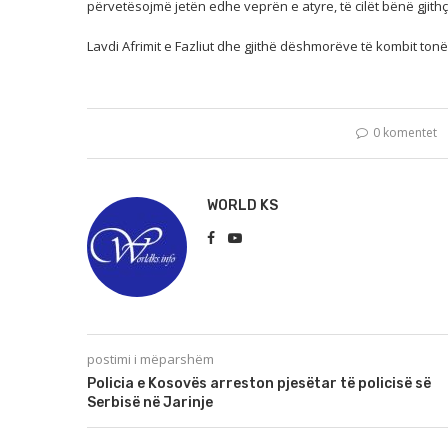
përvetësojmë jetën edhe veprën e atyre, të cilët bënë gjithçk
Lavdi Afrimit e Fazliut dhe gjithë dëshmorëve të kombit tonë
0 komentet
WORLD KS
postimi i mëparshëm
Policia e Kosovës arreston pjesëtar të policisë së
Serbisë në Jarinje