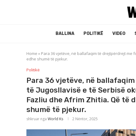
BALLINA
POLITIKË
VIDEO
Home
»
Para 36 vjetëve, në ballafaqim të drejtpërdrejt me fo
edhe shumë të pjekur.
Politikë
Para 36 vjetëve, në ballafaqim
të Jugosllavisë e të Serbisë ok
Fazliu dhe Afrim Zhitia. Që të 
shumë të pjekur.
shkruar nga
World Ks
2 Nëntor, 2025