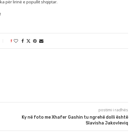
a për lirinë e popullit shqiptar.
!
1
postimi i radhës
Ky në foto me Xhafer Gashin tu ngrehë dolli është
Slavisha Jakovleviq