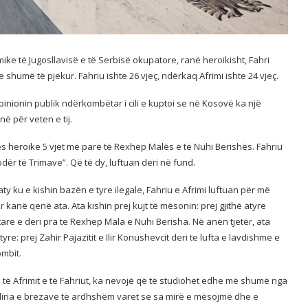
mike të Jugosllavisë e të Serbisë okupatore, ranë heroikisht, Fahri
e shumë të pjekur. Fahriu ishte 26 vjeç, ndërkaq Afrimi ishte 24 vjeç.
pinionin publik ndërkombëtar i cili e kuptoi se në Kosovë ka një
në për veten e tij.
es heroike 5 vjet më parë të Rexhep Malës e të Nuhi Berishës. Fahriu
odër të Trimave”. Që të dy, luftuan deri në fund.
ë, aty ku e kishin bazën e tyre ilegale, Fahriu e Afrimi luftuan për më
 kanë qenë ata. Ata kishin prej kujt të mësonin: prej gjithë atyre
are e deri pra te Rexhep Mala e Nuhi Berisha. Në anën tjetër, ata
e: prej Zahir Pajazitit e Ilir Konushevcit deri te lufta e lavdishme e
mbit.
ke të Afrimit e të Fahriut, ka nevojë që të studiohet edhe më shumë nga
 liria e brezave të ardhshëm varet se sa mirë e mësojmë dhe e