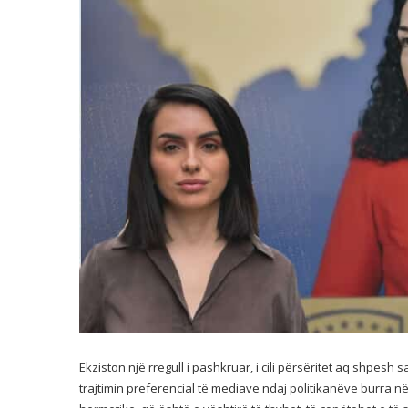
Ekziston një rregull i pashkruar, i cili përsëritet aq shpes
trajtimin preferencial të mediave ndaj politikanëve burra në 