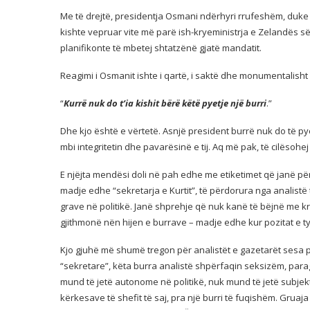
Me të drejtë, presidentja Osmani ndërhyri rrufeshëm, duke 
kishte vepruar vite më parë ish-kryeministrja e Zelandës së
planifikonte të mbetej shtatzënë gjatë mandatit.
Reagimi i Osmanit ishte i qartë, i saktë dhe monumentalisht
“
Kurrë nuk do t’ia kishit bërë këtë pyetje një burri
.”
Dhe kjo është e vërtetë. Asnjë president burrë nuk do të py
mbi integritetin dhe pavarësinë e tij. Aq më pak, të cilësohe
E njëjta mendësi doli në pah edhe me etiketimet që janë për
madje edhe “sekretarja e Kurtit”, të përdorura nga analistë
grave në politikë. Janë shprehje që nuk kanë të bëjnë me kri
gjithmonë nën hijen e burrave – madje edhe kur pozitat e ty
Kjo gjuhë më shumë tregon për analistët e gazetarët sesa 
“sekretare”, këta burra analistë shpërfaqin seksizëm, parag
mund të jetë autonome në politikë, nuk mund të jetë subjek
kërkesave të shefit të saj, pra një burri të fuqishëm. Gruaj