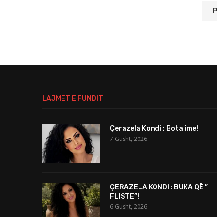
LAJMET E FUNDIT
Çerazela Kondi : Bota ime!
7 Gusht, 2026
ÇERAZELA KONDI : BUKA QË ”
FLISTE”!
6 Gusht, 2026