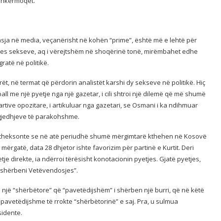
 shkërmoqet.
sja në media, veçanërisht në kohën “prime”, është më e lehtë për
mes sekseve, aq i vërejtshëm në shoqërinë tonë, mirëmbahet edhe
ratë në politikë.
rët, në termat që përdorin analistët karshi dy sekseve në politikë. Hiç
ll me një pyetje nga një gazetar, i cili shtroi një dilemë që më shumë
rtive opozitare, i artikuluar nga gazetari, se Osmani i ka ndihmuar
 zgjedhjeve të parakohshme.
t – theksonte se në atë periudhë shumë mërgimtarë kthehen në Kosovë
ërgatë, data 28 dhjetor ishte favorizim për partinë e Kurtit. Deri
je direkte, ia ndërroi tërësisht konotacionin pyetjes. Gjatë pyetjes,
i shërbeni Vetëvendosjes”.
një “shërbëtore” që “pavetëdijshëm” i shërben një burri, që në këtë
e pavetëdijshme të rrokte “shërbëtorinë” e saj. Pra, u sulmua
sidente.