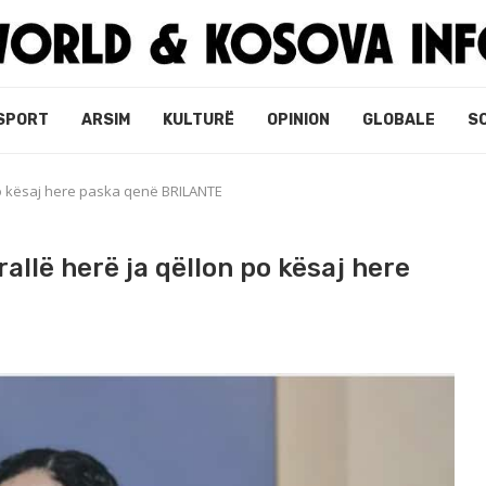
SPORT
ARSIM
KULTURË
OPINION
GLOBALE
S
 po kësaj here paska qenë BRILANTE
allë herë ja qëllon po kësaj here