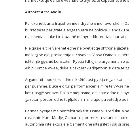
hermetike, që është e vështirë të thyhet, të copëtohet e të
Autore: Arta Avdiu
Politikanët burra trajtohen më ndryshe e më favorshëm. Qa
burrat sesa për gratë e angazhuara në politikë. Hendeku 
nga mediat, duke i trajtuar në mënyrë diferenciale burrat e g
Një qasje e tillë vërehet edhe në pyetjet që shtrojnë gazeta
më larg se dje, presidentja e Kosovës, Vjosa Osmani, u përba
ishte një gjysmë konstatim. Pyetja lidhej me argumentin e pa
Albin Kurtit e VV-së, duke e caktuar 28 dhjetorin si datë të
Argumenti i opozitës – dhe në këtë rast pyetja e gazetari
për pushime. Duke e ditur performancën e mirë të VV-së në m
këtu, asgjë serioze. Fjalia e mëpasme, që ishte edhe një pyet
gazetari përdori edhe togfjalëshin “me apo pa vetëdije po 
Përmes pyetjes me nëntekst seksist, Osmani u reduktua në 
rast ishte Kurti. Madje, Osmani u portretizua sikur të ishte 
autonomia intelektuale e Osmanit dhe integriteti i saj si pre