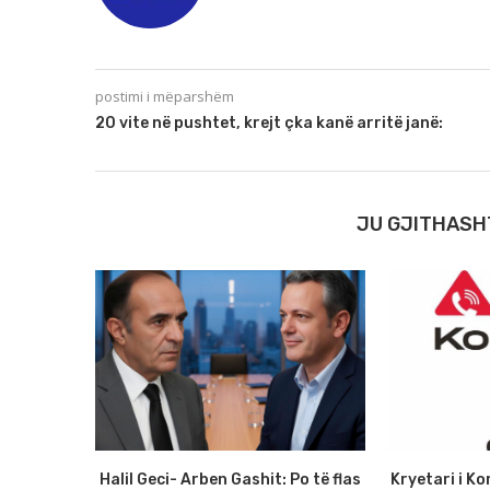
postimi i mëparshëm
20 vite në pushtet, krejt çka kanë arritë janë:
JU GJITHASH
Halil Geci- Arben Gashit: Po të flas
Kryetari i Ko