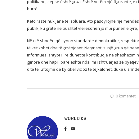
politikane, sepse është grua. Është vetëm një figurante, e ci
burrë.
Këto raste nuk janë të izoluara. Ato pasqyrojnë një mendës
publik, ku gratë në pushtet vlerësohen jo mbi punën e tyre
Në një shoqëri që synon standarde demokratike, respekton in
të kritikohet dhe të çrrënjoset. Natyrisht, si një grua që 
informues, shtypi i lirë duhet të kontribuojë në sheshëzimin 
gjinore dhe hapi i parë është ndalimi i shtruarjes së pyetj
ditë të luftojmë që ky cikël vicioz të tejkalohet, duke u shnd
0 komentet
WORLD KS