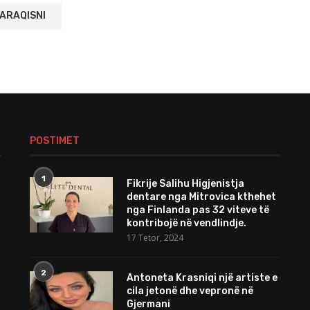
POSTIMET
1
Fikrije Salihu Higjenistja
dentare nga Mitrovica kthehet
nga Finlanda pas 32 viteve të
kontribojë në vendlindje.
17 Tetor, 2024
2
Antoneta Krasniqi një artiste e
cila jetonë dhe vepronë në
Gjermani