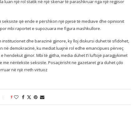
la luan një rol statik në një skenar të parashkruar nga një regjisor
i seksiste që ende e përshkon një pjesë të mediave dhe opinionit
, por mbi raportet e supozuara me figura mashkullore.
stitucionet dhe barazinë gjinore, ky lloj diskursi duhet të sfidohet,
beson në demokracinë, ku mediat luajnë rol edhe emancipues përveç
e hendekut gjinor. Mbi të gjitha, media duhet t’i luftojë paragjykimet
eve me nëntekste seksiste. Posaçërisht ne gazetaret gra duhet çdo
ërruar në një rreth virtuoz
1