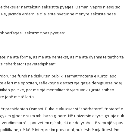
e theksuar nëntekstin seksist të pyetjes. Osmani veproi njësoj siç
 Re, Jacinda Ardern, e cila ishte pyetur në mënyrë seksiste nëse
 shpërfaqës i seksizmit pas pyetjes:
etej në atë formë, as me atë nëntekst, as me atë dyshim të tërthortë
j si “shërbëtor i pavetëdijshëm”.
dorur së fundi në diskursin publik. Termat “noterja e Kurtit” apo
 të afërt me opozitën, reflektojnë qartazi një qasje denigruese ndaj
tikën politike, por me një mentalitet të vjetruar ku gratë shihen
re janë më të larta.
për presidenten Osmani. Duke e akuzuar si “shërbëtore”, “notere” e
jykim gjinor e sulm mbi baza gjinore. Në universin e tyre, gruaja nuk
t vendimmarrës, por vetëm një objekt që detyrohet të veprojë sipas
a politikane, në këtë interpretim provincial, nuk është mjaftueshëm