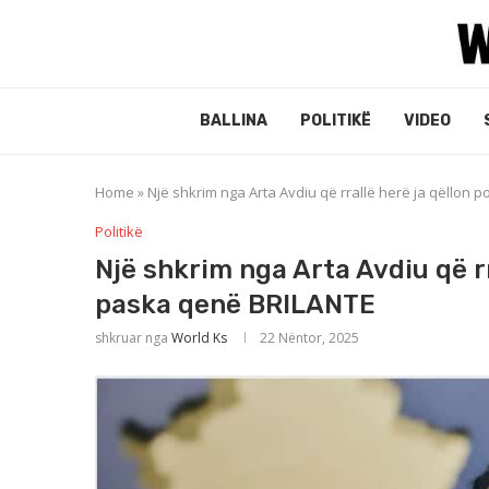
BALLINA
POLITIKË
VIDEO
Home
»
Një shkrim nga Arta Avdiu që rrallë herë ja qëllon
Politikë
Një shkrim nga Arta Avdiu që rr
paska qenë BRILANTE
shkruar nga
World Ks
22 Nëntor, 2025