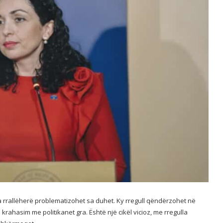
h sa rrallëherë problematizohet sa duhet. Ky rregull qëndërzohet në
krahasim me politikanet gra. Është një cikël vicioz, me rregulla