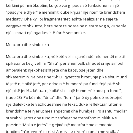
kërkimi për mirëkuptim, ku çdo varg i poezisë funksionon si një
“pasqyrë e thyer” e mendimit, duke krijuar një ritëm të brendshëm
meditativ. Dhe ky lloj fragmentariteti është realizuar në saje të
vargjeve të shkurtra, herë herë të ndara në njësi të vogla, ku secila
njësi mbart një ngarkesë të fortë semantike.
Metafora dhe simbolika
Metafora dhe simbolika, në këtë vëllim, janë ndër elementët më të
spikatur të këtij vëllimi. “Shiu”, për shembull, shfaqet si një simbol
ambivalent: njëkohësisht jetë dhe kaos, ose jetën dhe
shkatërrimin. Në poezinë “Shiu i qytetit të hirtë”, një pikë shiu mund
të jetë një pikë jetë, por edhe një humnerë pa fund. “një pikë shi –
një pikë jetë!… këtu… një pikë shi – një humnerë kaosi pa fund!”,
(faqe 23). Po kështu, “drita” dhe “terr-i” janë dy pole që ndërtojnë
një dialektikë të vazhdueshme në tekst, duke reflektuar luftën e
brendshme të njeriut mes shpëtimit dhe humbjes. Po ashtu, “molla”
si simbol i jetës dhe tundimit shfaqet në transformim ciklik. Në
poezinë “Molla e jetës” e gjejmë një metaforë me elemente
tundimi: “n’pranverë ti çel si Aurora…/ n’verë piqesh me vrull…/