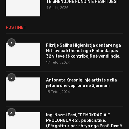
TË SHËNOJNË FUNDIN E HESHTJES!
4 Gusht, 2026
POSTIMET
1
Fikrije Salihu Higjenistja dentare nga
Mitrovica kthehet nga Finlanda pas
32 viteve të kontribojë në vendlindje.
17 Tetor, 2024
2
Antoneta Krasniqi një artiste e cila
jetonë dhe vepronë në Gjermani
15 Tetor, 2024
3
Ing. Nazmi Peci, “DEMOKRACIA E
PROLONGUAR 2”, publicistikë,
(Përgatitur për shtyp nga Prof. Demë