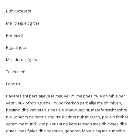
E shkurtë jeta
Me i tregue t’gjitha
Rrëfimet!
E gjatë jeta
Me i durue t’gjitha
Trishtimet!
Faqe 61.
Pavarësisht persiatjeve të mia, vëllimi me poezi “Një dhimbje për
vete”, nuk ofron ngushëllim, por kërkon përballje me dhimbjen,
besimin dhe vetveten. Poezia e Xhavit Beqirit, metaforikisht është
një udhëtim në territ e shpirtit, ku drita nuk mungon, por ajo fitohet
vetëm me mund. Dhe pikërisht në këtë tension mes dhimbjes dhe
dritës, mes fjalës dhe heshtjes, qëndron forca e saj më e madhe.