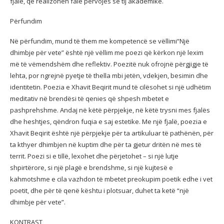
fjalë, që realizohen falë përvojës së tij akademike.
Përfundim
Në përfundim, mund të them me kompetencë se vëllimi“Një
dhimbje për vete” është një vëllim me poezi që kërkon një lexim
më të vëmendshëm dhe reflektiv. Poezitë nuk ofrojnë përgjigje të
lehta, por ngrejnë pyetje të thella mbi jetën, vdekjen, besimin dhe
identitetin. Poezia e Xhavit Beqirit mund të cilësohet si një udhëtim
meditativ në brendësi të qenies që shpesh mbetet e
pashprehshme. Andaj në këtë përpjekje, në këtë trysni mes fjalës
dhe heshtjes, qëndron fuqia e saj estetike. Me një fjalë, poezia e
Xhavit Beqirit është një përpjekje për ta artikuluar të pathënën, për
ta kthyer dhimbjen në kuptim dhe për ta gjetur dritën në mes të
territ. Poezi si e tillë, lexohet dhe përjetohet – si një lutje
shpirtërore, si një plagë e brendshme, si një kujtesë e
kahmotshme e cila vazhdon të mbetet preokupim poetik edhe i vet
poetit, dhe për të qenë kështu i plotsuar, duhet ta ketë “një
dhimbje për vete”.
KONTRAST