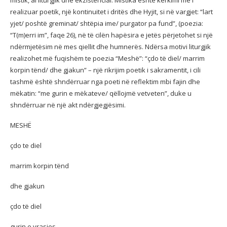
mistik, ai liturgjik dhe ekzistencial. Mistika është kërkimi më i
realizuar poetik, një kontinuitet i dritës dhe Hyjit, si në vargjet: “lart
yjet/ poshtë greminat/ shtëpia ime/ purgator pa fund”, (poezia:
“T(m)erri im”, faqe 26), në të cilën hapësira e jetës përjetohet si një
ndërmjetësim në mes qiellit dhe humnerës. Ndërsa motivi liturgjik
realizohet më fuqishëm te poezia “Meshë”: “çdo të diel/ marrim
korpin tënd/ dhe gjakun” – një rikrijim poetik i sakramentit, i cili
tashmë është shndërruar nga poeti në reflektim mbi fajin dhe
mëkatin: “me gurin e mëkateve/ qëllojmë vetveten”, duke u
shndërruar në një akt ndërgjegjësimi.
MESHË
çdo te diel
marrim korpin tënd
dhe gjakun
çdo të diel
gurin e vrasjes