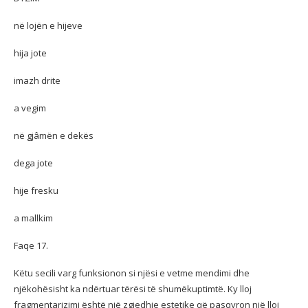
në lojën e hijeve
hija jote
imazh drite
a vegim
në gjâmën e dekës
dega jote
hije fresku
a mallkim
Faqe 17.
Këtu secili varg funksionon si njësi e vetme mendimi dhe
njëkohësisht ka ndërtuar tërësi të shumëkuptimtë. Ky lloj
fragmentarizimi është një zgjedhje estetike që pasqyron një lloj