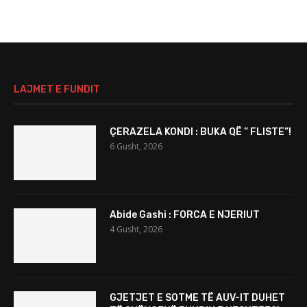
LAJMET E FUNDIT
ÇERAZELA KONDI : BUKA QË ” FLISTE”!
6 Gusht, 2026
Abide Gashi : FORCA E NJERIUT
4 Gusht, 2026
GJETJET E SOTME TË AUV-IT DUHET