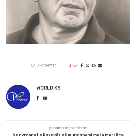
0 komentet
3
WORLD KS
postimi i mëparshëm
Ne qyrranat e Kosovës që mundohemi me ja marrë të