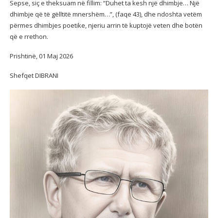
Sepse, siç e theksuam në fillim: “Duhet ta kesh një dhimbje… Një
dhimbje që të gëlltitë mnershëm…”, (faqe 43), dhe ndoshta vetëm
përmes dhimbjes poetike, njeriu arrin të kuptojë veten dhe botën
që e rrethon.
Prishtinë, 01 Maj 2026
Shefqet DIBRANI