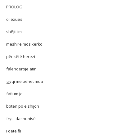
PROLOG
o lexues
shêjti im
meshirë mos kërko
për këtë herezi
falënderoje atin
gjyqi më bëhet mua
fatlum je
botën po e shijon
fryt i dashunisë
i qetë fli