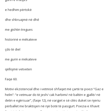
e hedhim përtokë
dhe shkruajmë në dhé
me gishtin tregues
historinë e mëkateve
çdo të diel
me gurin e mëkateve
qëllojmë vetveten
Faqe 60.
Motivi ekzistencial dhe i vetmisë shfaqet më çartë te poezi “Gaz e
helm”: “e vetmuar do të jesh/ cak harbimi/ në baltën e gjallë/ në
detin e egërsuar”, (faqe 12), në vargjet e së cilës duket se njeriu
përballet me braktisjen në një botë të pasigurt. Poezia e Xhavit