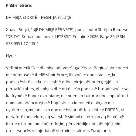
Kritikë letrare:
DHIMBJA SI DRITË – HESHTJA SI LUTJE
Xhavit Beqiri, “NJË DHIMBJE PËR VETE”, poezi, botoi Shtëpia Botuese
“DRITA”, Seria e botimeve “LETËRSI”, Prishtinë 2026. Faqe 86. ISBN
978-9951-17-115-1
Hyrje
Vëllimi poetik “Një dhimbje për vete” nga Xhavit Beqiri, është poezi
me përmasë të thellë shpirtërore, filozofike dhe estetike, ku
poezia është akt krijimi, është edhe thirrje për ndërgjegjësim
përballë kohës, dhimbjes dhe dritës. Kjo poezi në brendësinë e saj
ka frymë të hapur evropiane, një orientim kulturor dhe shpirtëror i
domosdoshëm drejt një hapësire ku identiteti dialogon me
qytetërimin, me besimin dhe me historinë. Kjo “dritë e DRITËS”, si
metaforë themelore, aq sa është simbol estetik, po aq është një
thirrje e brendshme për ndriçim, për vetëdije dhe për një kthim
drejt esencës së njeriut në shtratin e kulturës Europiane.