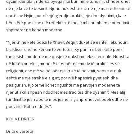
dyzim identitar, ndërsa pyetja mbi burimin e tundimit shndërrohet
në një krizë të besimit. Njeriu nuk është më në një marrëdhënie të
qartë me Hyjin, por në një gjendje braktisjeje dhe dyshimi, çka e
bën këtë poezi me një reflektim të thellë mbi humbjen e orientimit
shpirtëror në kohën moderne.
“Njeriu” në këtë poezi të Xhavit Beqirit duket se është i lëkundur, i
braktisur dhe në kërkim të vërtetës. Ky parim e bën këtë poezi
thellësisht moderne me qasje të dukshme ekzistenciale. Ndoshta
në këtë kontekst, mund të flitet për një motiv të braktisjes së
religjionit, ose më saktë, për një krizë të besimit, sepse ai nuk
është më një strehë e sigurt, por një hapësirë pyetjesh dhe
pasigurish. Kjo temë lidhet ngushtë me përvojën moderne të
njeriut, i cili shpesh ndodhet mes traditës dhe dyshimit. Mes atij
tundimit të jesh apo të mos jeshë, siç shprehet vet poeti edhe në
poezinë “Koha e dritës”:
KOHA E DRITES
Drita e vërtetë