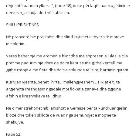
n’vjeshtë bahesh ylber…”, (faqe 18), duke përfaqësuar rrugëtimin e
qenies nga lindja deri në sublimim.
SHIU I PRISHTINËS
Në pranverë bie prajshëm dhe rilind kujtimet e thyera të moteve
me blerim.
Verës bëhet një me aromën e blirit dhe me shpresën e lulës, e cila
pret me padurim një dorë që do ta këpusë me gjithë kërcell, me
gjithë rrënjë e me fleta dhe do t’ia shkundë tej e tej harrimin qytetit.
Kur vjen vjeshta, bëhet i hirtë, i mallëngjyeshëm… Piklat e tij të
argjendta rrëshqasin ngadalë mbi flokët e zanave dhe zgjojnë
afshin e kreshnikëve të lidhur.
Në dimër strehohet mbi ahishtat e Gërmisë për ta kundruar qiellin
blozë dhe tokën skllotë që vuan nga sëmundjet e moçme të
shekujve.
Faqe 52.