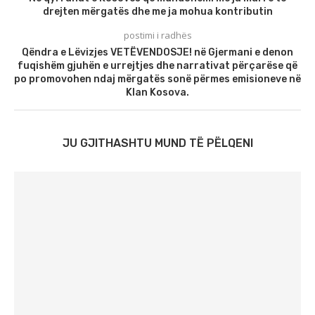
drejten mërgatës dhe me ja mohua kontributin
postimi i radhës
Qëndra e Lëvizjes VETËVENDOSJE! në Gjermani e denon
fuqishëm gjuhën e urrejtjes dhe narrativat përçarëse që
po promovohen ndaj mërgatës sonë përmes emisioneve në
Klan Kosova.
JU GJITHASHTU MUND TË PËLQENI