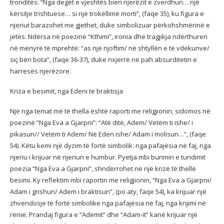
tronditës: “Nga degët e vjeshtës bien njerëzit e zverdhun… një
kërsitje trishtuese… si një trokëllimë morti”, (faqe 35), ku figura e
njeriut barazohet me gjethet, duke simbolizuar përkohshmërinë e
jetës. Ndërsa në poezinë “Kthimi”, ironia dhe tragjikja ndërthuren
në mënyrë të mprehtë: “as një njoftim/ në shtyllën e të vdekunve/
siç bën bota”, (faqe 36-37), duke nxjerrë në pah absurditetin e
harresës njerëzore.
Kriza e besimit, nga Edeni te braktisja
Një nga temat më të thella është raporti me religjionin, sidomos në
poezinë “Nga Eva a Gjarpni”: “Atë ditë, Adem/ Vetëm ti ishe/ i
pikasun// Vetëm ti Adem/ Në Eden ishe/ Adam i molisun…”, (faqe
54). Këtu kemi një dyzim të fortë simbolik: nga pafajësia në faj, nga
njeriu i krijuar në njeriun e humbur. Pyetja mbi burimin e tundimit
poezia “Nga Eva a Gjarpni”, shndërrohet në një krizë të thellë
besimi. Ky reflektim mbi raportin me religjionin, “Nga Eva a Gjarpni/
Adam i grishun/ Adem i braktisun”, (po aty, faqe 54), ka krijuar një
zhvendosje të fortë simbolike nga pafajësia në faj, nga krijimi në
rënie. Prandaj figura e “Ademit” dhe “Adam-it” kanë krijuar një