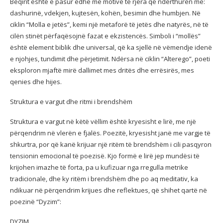
Beqirit është e pasur edhe me motive të rjera që ndërthuren me:
dashurinë, vdekjen, kujtesën, kohën, besimin dhe humbjen. Në
ciklin “Molla e jetës”, kemi një metaforë të jetës dhe natyrës, në të
cilën stinët përfaqësojnë fazat e ekzistencës. Simboli i “mollës”
është element biblik dhe universal, që ka sjellë në vëmendje idenë
e njohjes, tundimit dhe përjetimit. Ndërsa në ciklin “Alterego”, poeti
eksploron mjaftë mirë dallimet mes dritës dhe errësirës, mes
qenies dhe hijes.
Struktura e vargut dhe ritmi i brendshëm
Struktura e vargut në këtë vëllim është kryesisht e lirë, me një
përqendrim në vlerën e fjalës. Poezitë, kryesisht janë me vargje të
shkurtra, por që kanë krijuar një ritëm të brendshëm i cili pasqyron
tensionin emocional të poezisë. Kjo formë e lirë jep mundësi të
krijohen imazhe të forta, pa u kufizuar nga rregulla metrike
tradicionale, dhe ky ritëm i brendshëm dhe po aq meditativ, ka
ndikuar në përqendrim krijues dhe reflektues, që shihet qartë në
poezinë “Dyzim”:
DYZIM