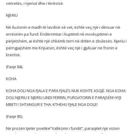
vetvetës, i njeriut dhe i tërësisë.
NJERIU
Në iluzionin e madh të lavdisë së vet, është veç një i dënuar në
errësirën pa fund. Ëndërrimtar i kuptimit në moskuptimin e
përjetshëm, ai është një shkëmb terri në dritën e zbulesës. Njeriu i
përngjajshëm me Krijuesin, është veç një i gjykuar në fronin e
krenísë.
(Faqe 84).
KOHA
KOHA DOLI NGA FJALA E PARA FJALËS NUK KISHTE ASGJË. NGA KOHA
DOLI NJERIU E NJERIU LINDI FERRIN, PURGATORIN E PARAJSËN! HYJI
MBETI I SHTANGUR E THA: KTHEHU FJALE NGA DOLE!
(Faqe 85).
Në prozën tjetër poetike“Vallëzimi i fundit”, paraqitet një vizion