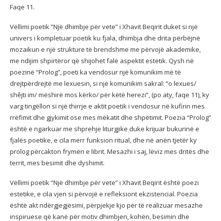
Faqe 11.
Vëllimi poetik “Një dhimbje për vete” i Xhavit Beqirit duket si një
univers i kompletuar poetik ku fjala, dhimbja dhe drita përbëjnë
mozaikun e një strukture të brendshme me përvojë akademike,
me ndijim shpirtëror që shijohet falë aspektit estetik. Qysh në
poezinë “Prolog”, poeti ka vendosur një komunikim më të
drejtpërdrejtë me lexuesin, si një komunikim sakral: “o lexues/
shêjti im/ mëshirë mos kërko/ për këtë herezi”, (po aty, faqe 11), ky
varg tingëllon si një thirrje e aktit poetik i vendosur në kufirin mes
rrëfimit dhe gjykimit ose mes mëkatit dhe shpëtimit. Poezia “Prolog”
është e ngarkuar me shprehje liturgjike duke krijuar bukurinë e
fjalës poetike, e cila merr funksion ritual, dhe në anën tjetër ky
prolog përcakton frymën e librit. Mesazhi i saj, lëviz mes dritës dhe
territ, mes besimit dhe dyshimit.
Vëllimi poetik “Një dhimbje për vete” i Xhavit Beqirit është poezi
estetike, e cila vjen si përvojë e refleksiont ekzistencial. Poezia
është akt ndërgjegjësimi, përpjekje kjo për të realizuar mesazhe
inspiruese që kanë për motiv dhimbjen, kohën, besimin dhe