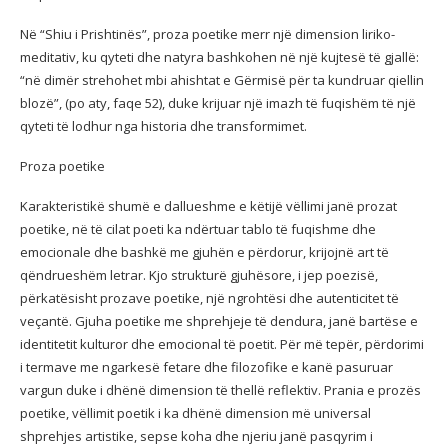
Në “Shiu i Prishtinës”, proza poetike merr një dimension liriko-
meditativ, ku qyteti dhe natyra bashkohen në një kujtesë të gjallë:
“në dimër strehohet mbi ahishtat e Gërmisë për ta kundruar qiellin
blozë”, (po aty, faqe 52), duke krijuar një imazh të fuqishëm të një
qyteti të lodhur nga historia dhe transformimet.
Proza poetike
Karakteristikë shumë e dallueshme e këtijë vëllimi janë prozat
poetike, në të cilat poeti ka ndërtuar tablo të fuqishme dhe
emocionale dhe bashkë me gjuhën e përdorur, krijojnë art të
qëndrueshëm letrar. Kjo strukturë gjuhësore, i jep poezisë,
përkatësisht prozave poetike, një ngrohtësi dhe autenticitet të
veçantë. Gjuha poetike me shprehjeje të dendura, janë bartëse e
identitetit kulturor dhe emocional të poetit. Për më tepër, përdorimi
i termave me ngarkesë fetare dhe filozofike e kanë pasuruar
vargun duke i dhënë dimension të thellë reflektiv. Prania e prozës
poetike, vëllimit poetik i ka dhënë dimension më universal
shprehjes artistike, sepse koha dhe njeriu janë pasqyrim i