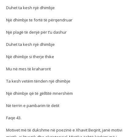
Duhet ta kesh një dhimbje
Një dhimbje te fortë të përqendruar
Një plagë të denjë për t’u dashur
Duhet ta kesh një dhimbje
Një dhimbje si therje thike
Mu në mes të kraharorit
Ta kesh vetëm tënden një dhimbje
Një dhimbje që të gëlltitë mnershëm
Në terrin e pambarim të detit
Faqe 43.
Motivet më të dukshme në poezinë e Xhavit Beqirit, janë motivi