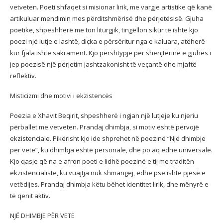
vetveten. Poeti shfaqet si misionar lirik, me vargje artistike që kanë
artikuluar mendimin mes përditshmërisë dhe përjetësisë. Gjuha
poetike, shpeshherë me ton liturgjik, tingëllon sikur të ishte kjo
poezi një lutje e lashtë, diçka e përsëritur nga e kaluara, atëherë
kur fjala ishte sakrament. Kjo përshtypje për shenjtërinë e gjuhës i
jep poezisë një përjetim jashtzakonisht të veçantë dhe mjaftë
reflektiv.
Misticizmi dhe motivi i ekzistencës
Poezia e Xhavit Beqirit, shpeshherë i ngjan një lutjeje ku njeriu
përballet me vetveten. Prandaj dhimbja, si motiv është përvojë
ekzistenciale. Pikërisht kjo ide shprehet në poezinë “Një dhimbje
për vete”, ku dhimbja është personale, dhe po aq edhe universale.
Kjo qasje që na e afron poeti e lidhë poezinë e tij me traditën
ekzistencialiste, ku vuajtja nuk shmangej, edhe pse ishte pjesë e
vetëdijes. Prandaj dhimbja këtu bëhet identitet lirik, dhe mënyrë e
të qenit aktiv.
NJË DHIMBJE PËR VETE