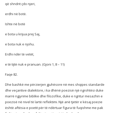
që shndrit çdo njeri,
erdhi në botë.
Ishte në botë
e bota u krijua prej Saj,
e bota nuk e njohu.
Erdhi ndër të vetët,
e të tijtë nuk e pranuan. (Gjoni 1, 8 – 11)
Faqe 82.
Dhe bashkë me përzierjen gjuhësore në mes shqipes standarde
dhe veçantive dialektore, i ka dhënë poezisë një ngrohtësi duke
marrë ngjyrime biblike dhe filozofike, duke e ngritur mesazhin e
poezisë në nivel të lartë reflektimi. Një anë tjetër e kësaj poezie
është aftësia e poetit për të ndërtuar figura të fuqishme me pak