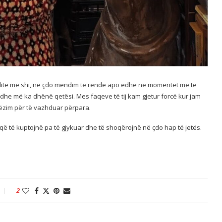
 ditë me shi, në çdo mendim të rëndë apo edhe në momentet më të
 dhe më ka dhënë qetësi. Mes faqeve të tij kam gjetur forcë kur jam
ëzim për të vazhduar përpara.
r që të kuptojnë pa të gjykuar dhe të shoqërojnë në çdo hap të jetës.
2