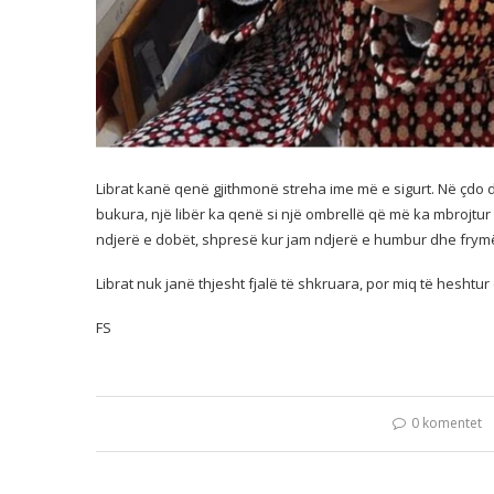
Librat kanë qenë gjithmonë streha ime më e sigurt. Në çdo
bukura, një libër ka qenë si një ombrellë që më ka mbrojtur
ndjerë e dobët, shpresë kur jam ndjerë e humbur dhe frym
Librat nuk janë thjesht fjalë të shkruara, por miq të heshtu
FS
0 komentet