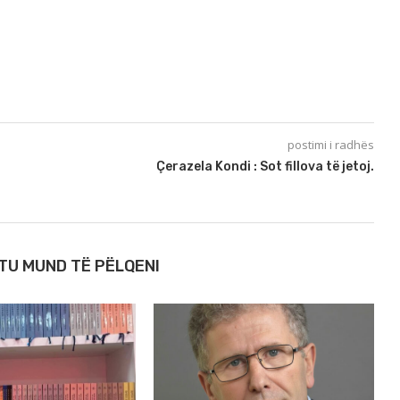
postimi i radhës
Çerazela Kondi : Sot fillova të jetoj.
TU MUND TË PËLQENI