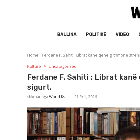
BALLINA
POLITIKË
VIDEO
Home
»
Ferdane F. Sahiti : Librat kanë qenë gjithmonë streh
Kulturë
Uncategorized
Ferdane F. Sahiti : Librat kan
sigurt.
shkruar nga
World Ks
21 Prill, 2026