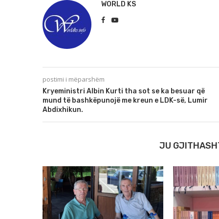
WORLD KS
postimi i mëparshëm
Kryeministri Albin Kurti tha sot se ka besuar që
mund të bashkëpunojë me kreun e LDK-së, Lumir
Abdixhikun.
JU GJITHASH