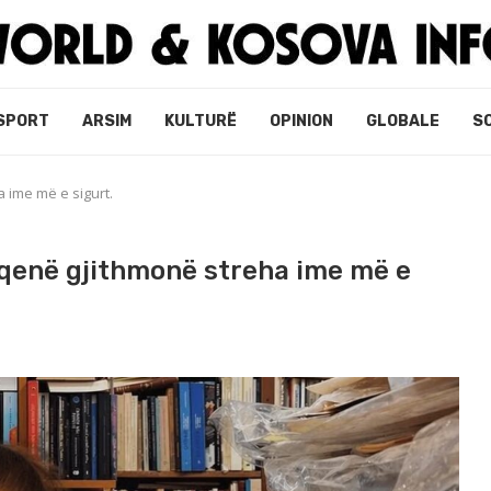
SPORT
ARSIM
KULTURË
OPINION
GLOBALE
S
a ime më e sigurt.
ë qenë gjithmonë streha ime më e