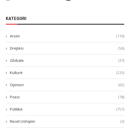
KATEGORI
Arsim
(170)
Drejtësi
(56)
Globale
(37)
Kulturë
(233)
Opinion
(62)
Poezi
(78)
Politikë
(757)
Recet Ushqimi
(3)