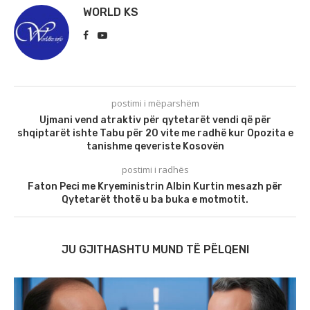
WORLD KS
postimi i mëparshëm
Ujmani vend atraktiv për qytetarët vendi që për
shqiptarët ishte Tabu për 20 vite me radhë kur Opozita e
tanishme qeveriste Kosovën
postimi i radhës
Faton Peci me Kryeministrin Albin Kurtin mesazh për
Qytetarët thotë u ba buka e motmotit.
JU GJITHASHTU MUND TË PËLQENI