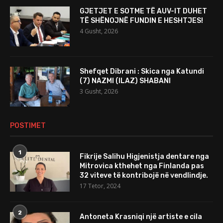
GJETJET E SOTME TË AUV-IT DUHET
TË SHËNOJNË FUNDIN E HESHTJES!
4 Gusht, 2026
Shefqet Dibrani : Skica nga Katundi
(7) NAZMI (ILAZ) SHABANI
3 Gusht, 2026
POSTIMET
1
Fikrije Salihu Higjenistja dentare nga
Mitrovica kthehet nga Finlanda pas
32 viteve të kontribojë në vendlindje.
17 Tetor, 2024
2
Antoneta Krasniqi një artiste e cila