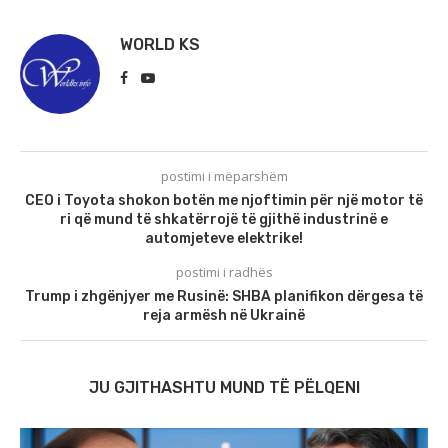
WORLD KS
postimi i mëparshëm
CEO i Toyota shokon botën me njoftimin për një motor të
ri që mund të shkatërrojë të gjithë industrinë e
automjeteve elektrike!
postimi i radhës
Trump i zhgënjyer me Rusinë: SHBA planifikon dërgesa të
reja armësh në Ukrainë
JU GJITHASHTU MUND TË PËLQENI