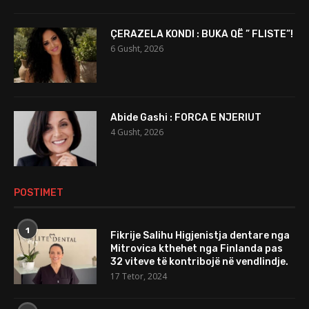
ÇERAZELA KONDI : BUKA QË ” FLISTE”!
6 Gusht, 2026
Abide Gashi : FORCA E NJERIUT
4 Gusht, 2026
POSTIMET
1
Fikrije Salihu Higjenistja dentare nga
Mitrovica kthehet nga Finlanda pas
32 viteve të kontribojë në vendlindje.
17 Tetor, 2024