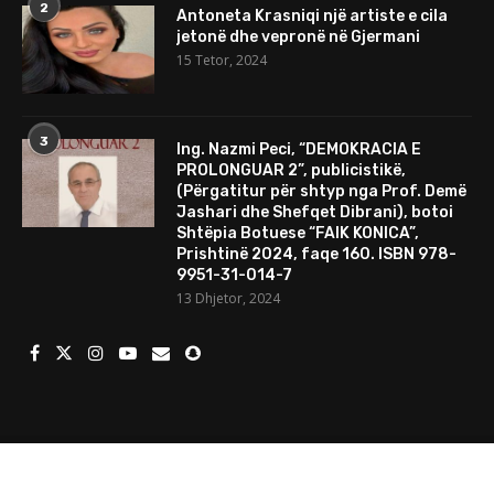
2
Antoneta Krasniqi një artiste e cila
jetonë dhe vepronë në Gjermani
15 Tetor, 2024
3
Ing. Nazmi Peci, “DEMOKRACIA E
PROLONGUAR 2”, publicistikë,
(Përgatitur për shtyp nga Prof. Demë
Jashari dhe Shefqet Dibrani), botoi
Shtëpia Botuese “FAIK KONICA”,
Prishtinë 2024, faqe 160. ISBN 978-
9951-31-014-7
13 Dhjetor, 2024
© 2024 Të gjitha të drejtat e rezervuara. Mundesuar nga
Porositweb.com