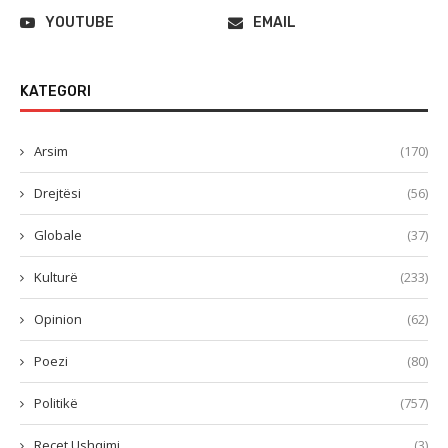
YOUTUBE
EMAIL
KATEGORI
Arsim
(170)
Drejtësi
(56)
Globale
(37)
Kulturë
(233)
Opinion
(62)
Poezi
(80)
Politikë
(757)
Recet Ushqimi
(3)