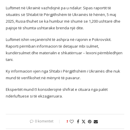
Luftimet në Ukrainë vazhdojnë pa u ndalur: Sipas raportit të
situatës së Shtabit të Përgjithshëm të Ukrainës të hënën, 5 maj
2025, Rusia thuhet se ka humbur më shumë se 1,200 ushtarë dhe
pajisje të shumta ushtarake brenda një dite.
Luftimet ishin veçanërisht të ashpra në rajonin e Pokrovskit.
Raporti përmban informacion të detajuar mbi sulmet,
kundërsulmet dhe materialin e shkatërruar – lexoni përmbledhjen
tani.
Ky informacion vjen nga Shtabi i Përgjithshëm i Ukrainës dhe nuk
mund të verifikohet në mënyrë të pavarur.
Ekspertët mund t’i konsiderojnë shifrat e cituara nga palët
ndërluftuese si të ekzagjeruara.
0 komentet
1