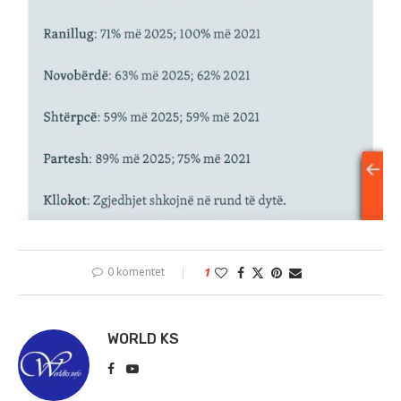
0 komentet
1
WORLD KS