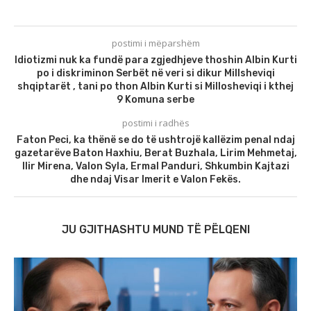
postimi i mëparshëm
Idiotizmi nuk ka fundë para zgjedhjeve thoshin Albin Kurti
po i diskriminon Serbët në veri si dikur Millsheviqi
shqiptarët , tani po thon Albin Kurti si Millosheviqi i kthej
9 Komuna serbe
postimi i radhës
Faton Peci, ka thënë se do të ushtrojë kallëzim penal ndaj
gazetarëve Baton Haxhiu, Berat Buzhala, Lirim Mehmetaj,
Ilir Mirena, Valon Syla, Ermal Panduri, Shkumbin Kajtazi
dhe ndaj Visar Imerit e Valon Fekës.
JU GJITHASHTU MUND TË PËLQENI