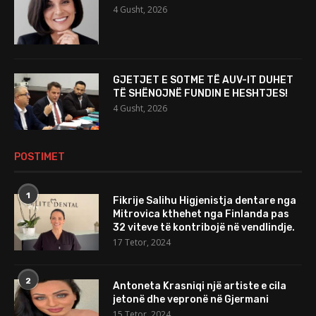
4 Gusht, 2026
GJETJET E SOTME TË AUV-IT DUHET
TË SHËNOJNË FUNDIN E HESHTJES!
4 Gusht, 2026
POSTIMET
1
Fikrije Salihu Higjenistja dentare nga
Mitrovica kthehet nga Finlanda pas
32 viteve të kontribojë në vendlindje.
17 Tetor, 2024
2
Antoneta Krasniqi një artiste e cila
jetonë dhe vepronë në Gjermani
15 Tetor, 2024