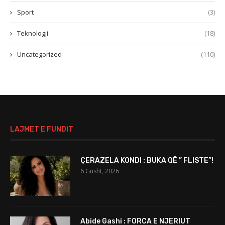
Sport
(3)
Teknologji
(18)
Uncategorized
(110)
LAJMET E FUNDIT
ÇERAZELA KONDI : BUKA QË ” FLISTE”!
6 Gusht, 2026
Abide Gashi : FORCA E NJERIUT