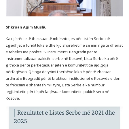
Shkruan Agim Musliu
Ka një rënie të theksuar të mbështetjes për Listën Serbe në
zgjedhjet e fundit lokale dhe kjo shprehet më së miri nga të dhënat
e tabelës më poshtë. Si instrument i Beogradit për të
instrumentalizuar pakicën serbe në Kosovë, Lista Serbe ka bërë
gjithçka për të përkeqësuar jetën e komunitetit që ajo gjoja
përfaqëson. Që nga detyrimi i serbëve lokalë për të zbatuar
urdhrat e Beogradit për të braktisur institucionet e Kosovës e deri
te frikësimi e shantazhimi i tyre, Lista Serbe e ka humbur
legjitimitetin për të përfaqësuar komunitetin pakicë serb në
Kosovë.