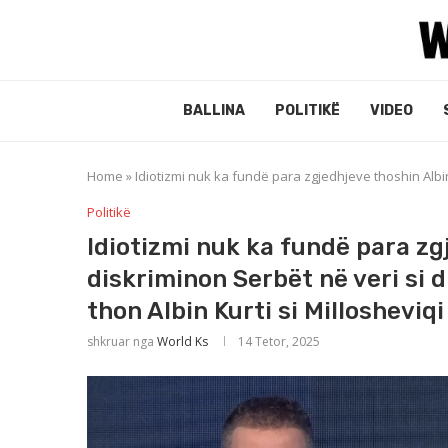
BALLINA
POLITIKË
VIDEO
Home
»
Idiotizmi nuk ka fundë para zgjedhjeve thoshin Albin 
Politikë
Idiotizmi nuk ka fundë para zgj
diskriminon Serbët në veri si d
thon Albin Kurti si Millosheviq
shkruar nga
World Ks
14 Tetor, 2025