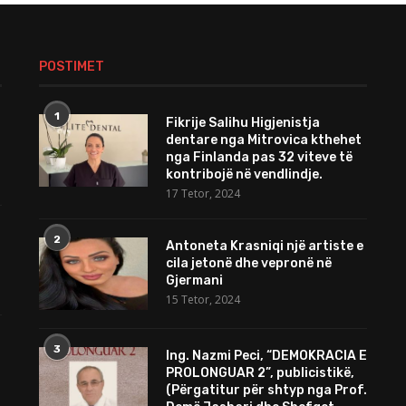
POSTIMET
1
Fikrije Salihu Higjenistja
dentare nga Mitrovica kthehet
nga Finlanda pas 32 viteve të
kontribojë në vendlindje.
17 Tetor, 2024
2
Antoneta Krasniqi një artiste e
cila jetonë dhe vepronë në
Gjermani
15 Tetor, 2024
3
Ing. Nazmi Peci, “DEMOKRACIA E
PROLONGUAR 2”, publicistikë,
(Përgatitur për shtyp nga Prof.