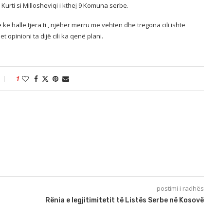
Kurti si Millosheviqi i kthej 9 Komuna serbe.
 ke halle tjera ti , njëher merru me vehten dhe tregona cili ishte
t opinioni ta dijë cili ka qenë plani.
1
postimi i radhës
Rënia e legjitimitetit të Listës Serbe në Kosovë