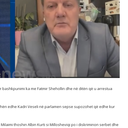
ar bashkpunimi ka me Fatmir Shehollin dhe në ditën që u arrestua
at thën edhe Kadri Veseli në parlamen sepse supozohet që edhe kur
Milaimi thoshin Albin Kurti si Millosheviqi po i diskriminon serbet dhe