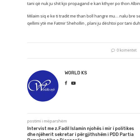
tani që nuk ju shit kjo propagand e kan kthyer po thon Albin 
Milaim siq e ke ti tradit me than boll hangre mu… nalu bre se
qellimi ytë me Fatmir Shehollin , plani ju dështoi por tani duhe
0 komentet
WORLD KS
postimi i mëparshëm
Intervist me z.Fadil Islamin njohës i mir i politikes
dhe njëherit sekretar i përgjithshëm i PDD Partia