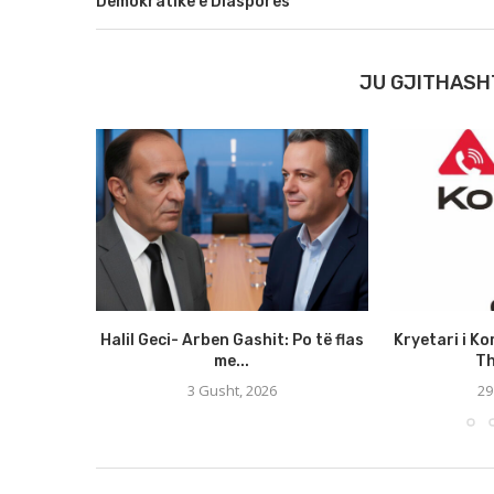
Demokratike e Diasporës
JU GJITHASH
Halil Geci- Arben Gashit: Po të flas
Kryetari i Ko
me...
Th
3 Gusht, 2026
29