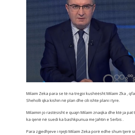
Milaim Zeka para se të na tregoi kushëësht Milaim Zka , qf
Sheholli qka kishin në plan dhe cili ishte plani i tyre.
Milaimin jo rastësisht e quajn Milaim znaqka dhe ktë ja p
ka qenë në suedi ka bashkpunua me Jahtin e Serbis .
Para zgjedhjeve i njejti Milaim Zeka porë edhe shum tjerë si 