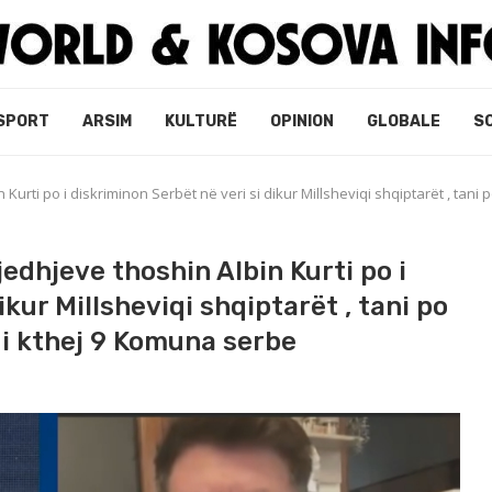
SPORT
ARSIM
KULTURË
OPINION
GLOBALE
S
Kurti po i diskriminon Serbët në veri si dikur Millsheviqi shqiptarët , tani 
edhjeve thoshin Albin Kurti po i
ikur Millsheviqi shqiptarët , tani po
i i kthej 9 Komuna serbe