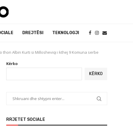
OCIALE
DREJTËSI
TEKNOLOGJI
po thon Albin Kurti si Millosheviqi i kthej 9 Komuna serbe
Kërko
KËRKO
RRJETET SOCIALE