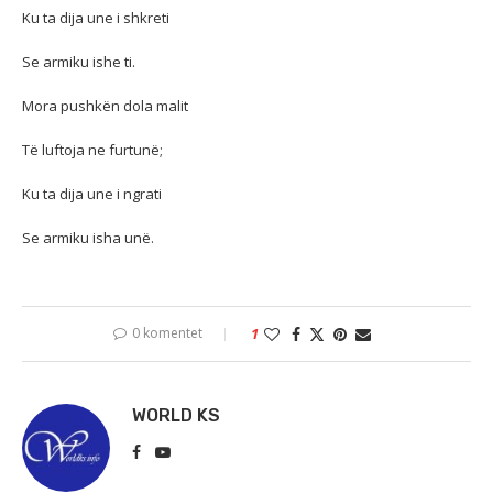
Ku ta dija une i shkreti
Se armiku ishe ti.
Mora pushkën dola malit
Të luftoja ne furtunë;
Ku ta dija une i ngrati
Se armiku isha unë.
0 komentet
1
WORLD KS