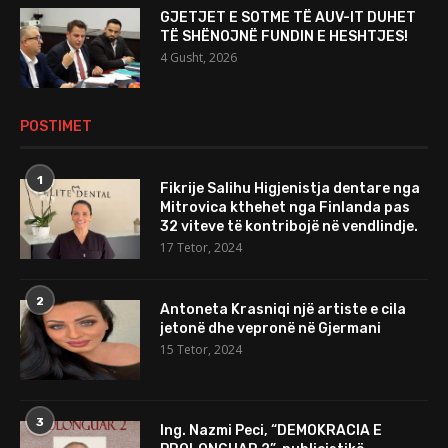
GJETJET E SOTME TË AUV-IT DUHET
TË SHËNOJNË FUNDIN E HESHTJES!
4 Gusht, 2026
POSTIMET
1
Fikrije Salihu Higjenistja dentare nga
Mitrovica kthehet nga Finlanda pas
32 viteve të kontribojë në vendlindje.
17 Tetor, 2024
2
Antoneta Krasniqi një artiste e cila
jetonë dhe vepronë në Gjermani
15 Tetor, 2024
3
Ing. Nazmi Peci, “DEMOKRACIA E