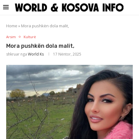
Home
»
Mora pushkën dola malit,
Arsim
Kulturë
Mora pushkën dola malit,
shkruar nga
World Ks
17 Nëntor, 2025