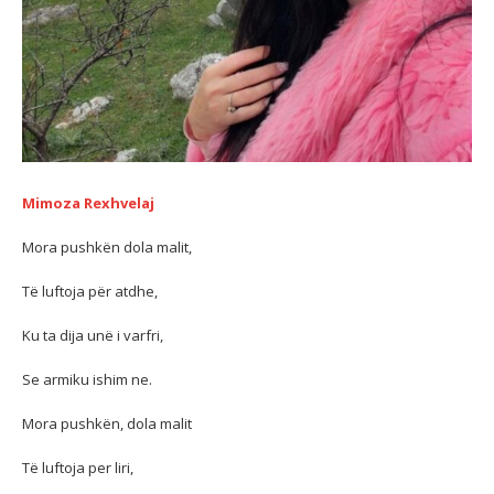
Mimoza Rexhvelaj
Mora pushkën dola malit,
Të luftoja për atdhe,
Ku ta dija unë i varfri,
Se armiku ishim ne.
Mora pushkën, dola malit
Të luftoja per liri,