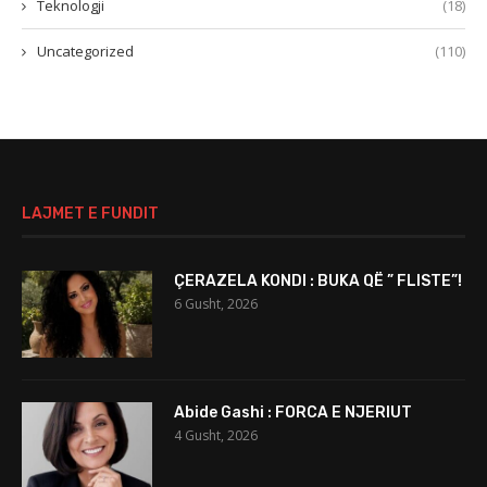
Teknologji
(18)
Uncategorized
(110)
LAJMET E FUNDIT
ÇERAZELA KONDI : BUKA QË ” FLISTE”!
6 Gusht, 2026
Abide Gashi : FORCA E NJERIUT
4 Gusht, 2026