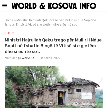
Home
»
Ministri Hajrullah Qeku trego për Mulliri i Ndue Sopit në
fshatin Binçë të Vitisë si e gjetëm dhe si është sot.
Kulturë
Ministri Hajrullah Qeku trego për Mulliri i Ndue
Sopit në fshatin Binçë të Vitisë si e gjetëm
dhe si është sot.
shkruar nga
World Ks
8 Korrik, 2025