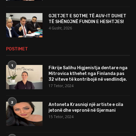
GJETJET E SOTME TË AUV-IT DUHET
TË SHËNOJNË FUNDIN E HESHTJES!
4 Gusht, 2026
POSTIMET
1
Fikrije Salihu Higjenistja dentare nga
Mitrovica kthehet nga Finlanda pas
32 viteve të kontribojë në vendlindje.
17 Tetor, 2024
2
Antoneta Krasniqi një artiste e cila
jetonë dhe vepronë në Gjermani
15 Tetor, 2024