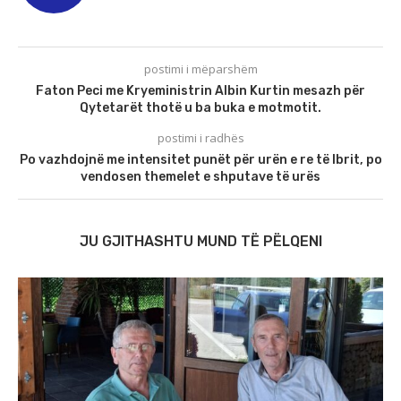
postimi i mëparshëm
Faton Peci me Kryeministrin Albin Kurtin mesazh për
Qytetarët thotë u ba buka e motmotit.
postimi i radhës
Po vazhdojnë me intensitet punët për urën e re të Ibrit, po
vendosen themelet e shputave të urës
JU GJITHASHTU MUND TË PËLQENI