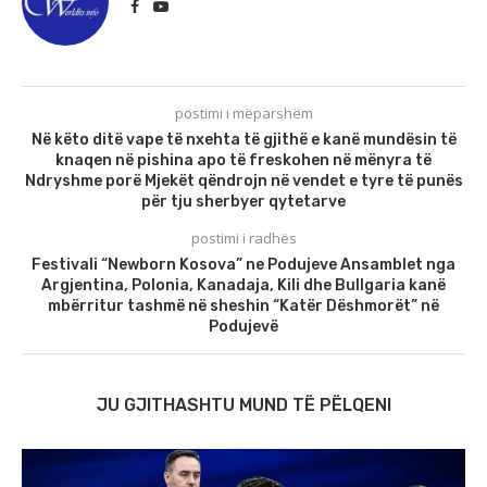
postimi i mëparshëm
Në këto ditë vape të nxehta të gjithë e kanë mundësin të
knaqen në pishina apo të freskohen në mënyra të
Ndryshme porë Mjekët qëndrojn në vendet e tyre të punës
për tju sherbyer qytetarve
postimi i radhës
Festivali “Newborn Kosova” ne Podujeve Ansamblet nga
Argjentina, Polonia, Kanadaja, Kili dhe Bullgaria kanë
mbërritur tashmë në sheshin “Katër Dëshmorët” në
Podujevë
JU GJITHASHTU MUND TË PËLQENI