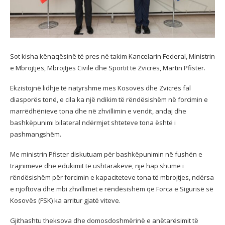
Sot kisha kënaqësinë të pres në takim Kancelarin Federal, Ministrin
e Mbrojtjes, Mbrojtjes Civile dhe Sportit të Zvicrës, Martin Pfister.
Ekzistojnë lidhje të natyrshme mes Kosovës dhe Zvicrës fal
diasporës tonë, e cila ka një ndikim të rëndësishëm në forcimin e
marrëdhënieve tona dhe në zhvillimin e vendit, andaj dhe
bashkëpunimi bilateral ndërmjet shteteve tona është i
pashmangshëm.
Me ministrin Pfister diskutuam për bashkëpunimin në fushën e
trajnimeve dhe edukimit të ushtarakëve, një hap shumë i
rëndësishëm për forcimin e kapaciteteve tona të mbrojtjes, ndërsa
e njoftova dhe mbi zhvillimet e rëndësishëm që Forca e Sigurisë së
Kosovës (FSK) ka arritur gjatë viteve.
Gjithashtu theksova dhe domosdoshmërinë e anëtarësimit të