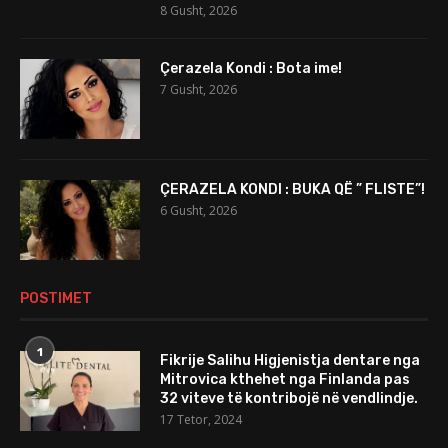
8 Gusht, 2026
Çerazela Kondi : Bota ime!
7 Gusht, 2026
ÇERAZELA KONDI : BUKA QË ” FLISTE”!
6 Gusht, 2026
POSTIMET
1
Fikrije Salihu Higjenistja dentare nga
Mitrovica kthehet nga Finlanda pas
32 viteve të kontribojë në vendlindje.
17 Tetor, 2024