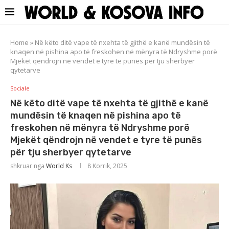
Home
»
Në këto ditë vape të nxehta të gjithë e kanë mundësin të
knaqen në pishina apo të freskohen në mënyra të Ndryshme porë
Mjekët qëndrojn në vendet e tyre të punës për tju sherbyer
qytetarve
Sociale
Në këto ditë vape të nxehta të gjithë e kanë
mundësin të knaqen në pishina apo të
freskohen në mënyra të Ndryshme porë
Mjekët qëndrojn në vendet e tyre të punës
për tju sherbyer qytetarve
shkruar nga
World Ks
8 Korrik, 2025