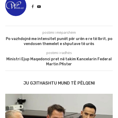
postimi i mëparshëm
Po vazhdojnë me intensitet punët për urën e re të Ibrit, po
vendosen themelet e shputave të urës
postimi i radhës
Ministri Ejup Maqedonci pret në takim Kancelarin Federal
Martin Pfister
JU GJITHASHTU MUND TË PËLQENI