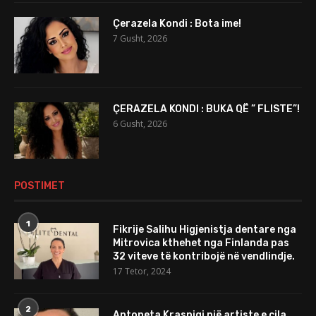
Çerazela Kondi : Bota ime!
7 Gusht, 2026
ÇERAZELA KONDI : BUKA QË ” FLISTE”!
6 Gusht, 2026
POSTIMET
1
Fikrije Salihu Higjenistja dentare nga
Mitrovica kthehet nga Finlanda pas
32 viteve të kontribojë në vendlindje.
17 Tetor, 2024
2
Antoneta Krasniqi një artiste e cila