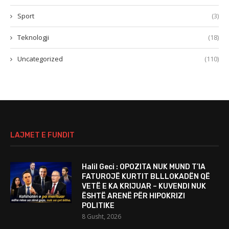
Sport
(3)
Teknologji
(18)
Uncategorized
(110)
LAJMET E FUNDIT
Halil Geci : OPOZITA NUK MUND T’IA
FATUROJË KURTIT BLLLOKADËN QË
VETË E KA KRIJUAR – KUVENDI NUK
ËSHTË ARENË PËR HIPOKRIZI
POLITIKE
8 Gusht, 2026