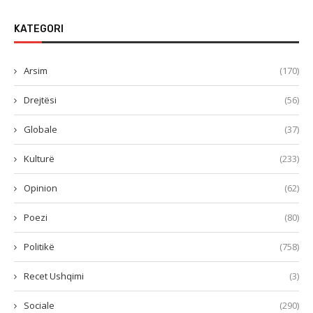
KATEGORI
Arsim
(170)
Drejtësi
(56)
Globale
(37)
Kulturë
(233)
Opinion
(62)
Poezi
(80)
Politikë
(758)
Recet Ushqimi
(3)
Sociale
(290)