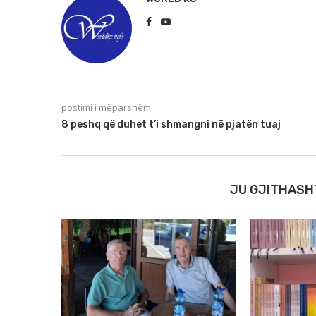
postimi i mëparshëm
8 peshq që duhet t’i shmangni në pjatën tuaj
JU GJITHASH