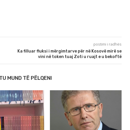
postimi i radhës
Ka filluar fluksi i mërgimtarve për në Kosovë mirë se
vini në token tuaj Zoti u ruajt e u bekoftë
TU MUND TË PËLQENI