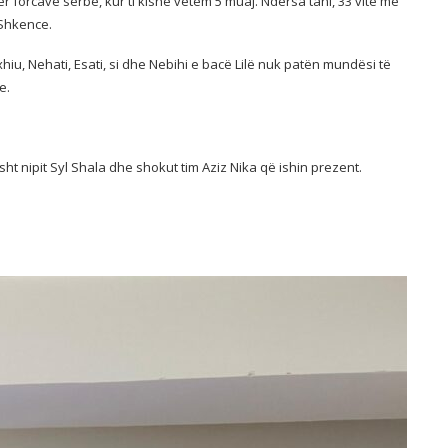
ndër forcave serbe, kur ti kishe vetëm 5 muaj. Ndërsa tani, 33 vite më
-Shkence.
xhiu, Nehati, Esati, si dhe Nebihi e bacë Lilë nuk patën mundësi të
e.
ht nipit Syl Shala dhe shokut tim Aziz Nika që ishin prezent.