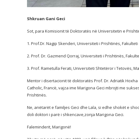
Shkruan Gani Geci
Sot, para Komisionit të Doktoratës në Universitetin e Prisht
1. Prof.Dr. Nagip Skenderi, Universiteti i Prishtinës, Fakultet
2. ⁠Prof. Dr. Gazmend Qorraj, Universiteti i Prishtinës, Fakult
3. ⁠Prof. Rametulla Ferati, Universiteti Shtetëror i Tetovës, 
Mentor i disertacionit të doktoratës Prof. Dr. Adriatik Hoxh
Catholic, Francë, vajza ime Marigona Geci mbrojti me sukses
Prishtinës.
Ne, anëtarët e familjes Geci dhe Lala, si edhe shokët e sho
doli doktori i parë i shkencave,zonja Marigona Geci.
Faleminderit, Marigonë!