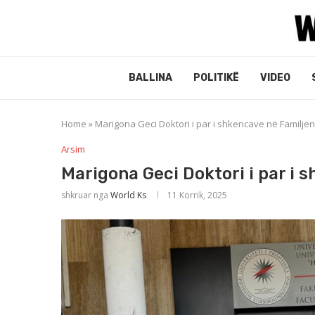
BALLINA
POLITIKË
VIDEO
Home
»
Marigona Geci Doktori i par i shkencave në Familjen
Arsim
Marigona Geci Doktori i par i 
shkruar nga
World Ks
11 Korrik, 2025