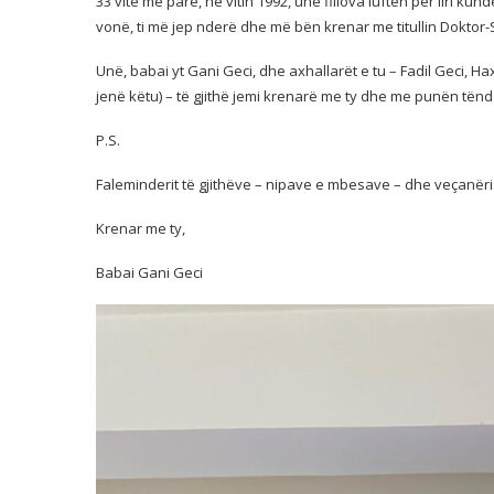
33 vite më parë, në vitin 1992, unë fillova luftën për liri ku
vonë, ti më jep nderë dhe më bën krenar me titullin Doktor
Unë, babai yt Gani Geci, dhe axhallarët e tu – Fadil Geci, Ha
jenë këtu) – të gjithë jemi krenarë me ty dhe me punën tënd
P.S.
Faleminderit të gjithëve – nipave e mbesave – dhe veçanëris
Krenar me ty,
Babai Gani Geci