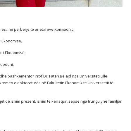
inës, me përbërje të anëtarëve Komisionit:
i i Ekonomisë.
eti i Ekonomisë.
Maqedoni.
a dhe bashkëmentor Prof.Dr. Fateh Belaid nga Universiteti Lille
 temën e doktoraturës në Fakultetin Ekonomik të Universitetit të
qet që ishim prezent, ishim të kënaqur, sepse nga trungu ynë familjar