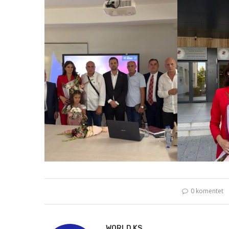
0 komentet
WORLD KS