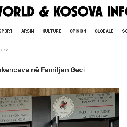
SPORT
ARSIM
KULTURË
OPINION
GLOBALE
S
 Geci
shkencave në Familjen Geci