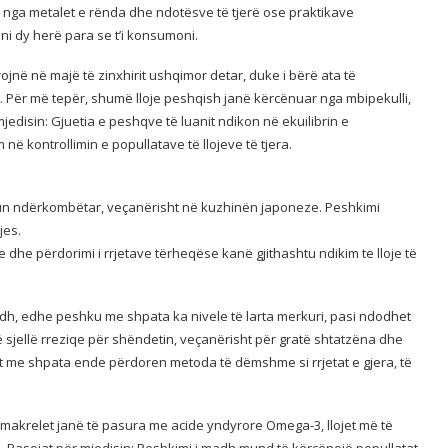
 nga metalet e rënda dhe ndotësve të tjerë ose praktikave
ni dy herë para se t’i konsumoni.
rojnë në majë të zinxhirit ushqimor detar, duke i bërë ata të
. Për më tepër, shumë lloje peshqish janë kërcënuar nga mbipekulli,
jedisin: Gjuetia e peshqve të luanit ndikon në ekuilibrin e
në kontrollimin e popullatave të llojeve të tjera.
un ndërkombëtar, veçanërisht në kuzhinën japoneze. Peshkimi
jes.
 dhe përdorimi i rrjetave tërheqëse kanë gjithashtu ndikim te lloje të
h, edhe peshku me shpata ka nivele të larta merkuri, pasi ndodhet
ë sjellë rreziqe për shëndetin, veçanërisht për gratë shtatzëna dhe
qit me shpata ende përdoren metoda të dëmshme si rrjetat e gjera, të
 makrelet janë të pasura me acide yndyrore Omega-3, llojet më të
. Pasojat për mjedisin: Peshkimi i madh mund të kërcënojë popullatat