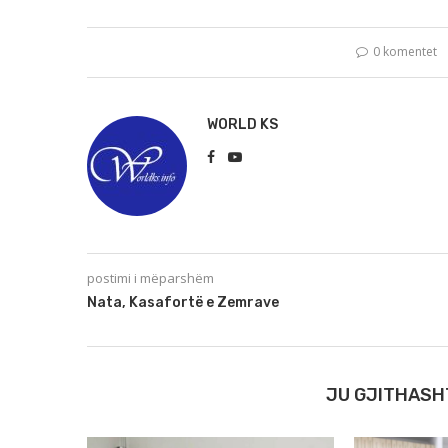
0 komentet
WORLD KS
postimi i mëparshëm
Nata, Kasafortë e Zemrave
JU GJITHASH