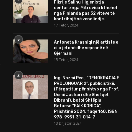
Fikrije Salihu Higjenistja
dentare nga Mitrovica kthehet
nga Finlanda pas 32 viteve të
kontribojë në vendlindje.
17 Tetor, 2024
2
Antoneta Krasniqi një artiste e
cila jetonë dhe vepronë në
Gjermani
15 Tetor, 2024
3
Ing. Nazmi Peci, “DEMOKRACIA E
PROLONGUAR 2”, publicistikë,
(Përgatitur për shtyp nga Prof.
Demë Jashari dhe Shefqet
Dibrani), botoi Shtëpia
Botuese “FAIK KONICA”,
Prishtinë 2024, faqe 160. ISBN
978-9951-31-014-7
13 Dhjetor, 2024