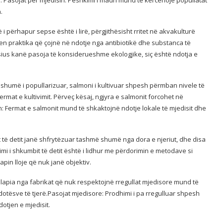
.
i përhapur sepse është i lirë, përgjithësisht rritet në akvakulturë
en praktika që çojnë në ndotje nga antibiotikë dhe substanca të
sius kanë pasoja të konsiderueshme ekologjike, siç është ndotja e
shumë i popullarizuar, salmoni i kultivuar shpesh përmban nivele të
ermat e kultivimit. Përveç kësaj, ngjyra e salmonit forcohet në
: Fermat e salmonit mund të shkaktojnë ndotje lokale të mjedisit dhe
 të detit janë shfrytëzuar tashmë shumë nga dora e njeriut, dhe disa
i i shkumbit të detit është i lidhur me përdorimin e metodave si
kapin lloje që nuk janë objektiv.
Tilapia nga fabrikat që nuk respektojnë rregullat mjedisore mund të
otësve të tjerë.Pasojat mjedisore: Prodhimi i pa rregulluar shpesh
otjen e mjedisit.