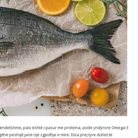
ëndetshme, pasi është i pasur me proteina, acide yndyrore Omega-3
thë peshqit janë një zgjedhje e mirë. Disa prej tyre duhet të