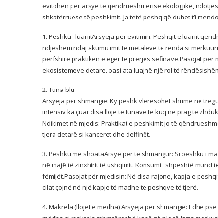
evitohen për arsye të qëndrueshmërisë ekologjike, ndotjes
shkatërruese të peshkimit. Ja tetë peshq që duhet t’i mendo
1. Peshku i luanitArsyeja për evitimin: Peshqit e luanit qënd
ndjeshëm ndaj akumulimit të metaleve të rënda si merkuuri
përfshirë praktikën e egër të prerjes sëfinave.Pasojat për m
ekosistemeve detare, pasi ata luajnë një rol të rëndësishëm 
2. Tuna blu
Arsyeja për shmangie: Ky peshk vlerësohet shumë në treg
intensiv ka çuar disa lloje të tunave të kuq në prag të zhduk
Ndikimet në mjedis: Praktikat e peshkimit jo të qëndrueshme
tjera detarë si kanceret dhe delfinët.
3. Peshku me shpataArsye për të shmangur: Si peshku i mad
në majë të zinxhirit të ushqimit. Konsumi i shpeshtë mund t
fëmijët.Pasojat për mjedisin: Në disa rajone, kapja e pesh
cilat çojnë në një kapje të madhe të peshqve të tjerë.
4. Makrela (llojet e mëdha) Arsyeja për shmangie: Edhe pse
mëdha si makrela mbretëreshë kanë nivele të larta merkuri