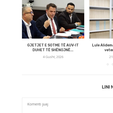
GJETJET E SOTME TË AUV-IT
Lule Alidem
DUHET TË SHËNOJNË...
veten
4 Gusht, 2026
21
LINI