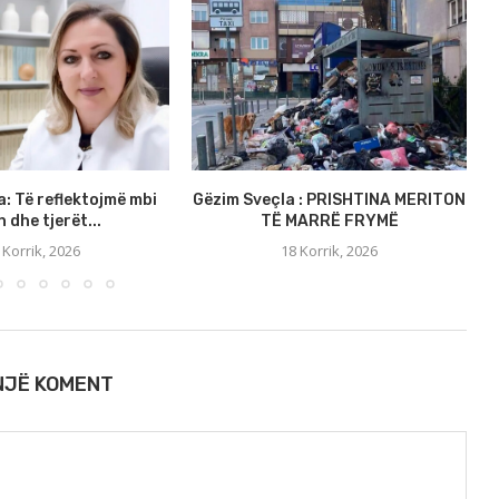
a: Të reflektojmë mbi
Gëzim Sveçla : PRISHTINA MERITON
S
 dhe tjerët...
TË MARRË FRYMË
 Korrik, 2026
18 Korrik, 2026
 NJË KOMENT