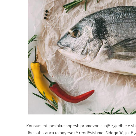
Konsumimi i peshkut shpesh promovon si një zgjedhje e sh
dhe substanca ushqyese të rëndësishme. Sidoqoftë, jo të gji