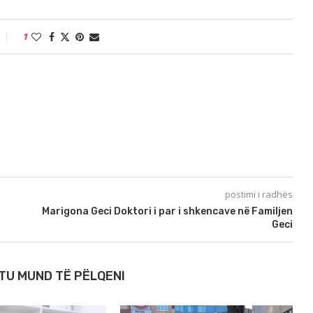
1
postimi i radhës
Marigona Geci Doktori i par i shkencave në Familjen
Geci
TU MUND TË PËLQENI