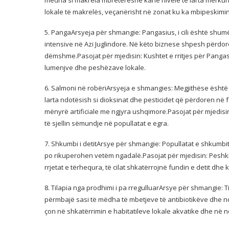
lokale të makrelës, veçanërisht në zonat ku ka mbipeskimin
5. PangaArsyeja për shmangie: Pangasius, i cili është shumë 
intensive në Azi Juglindore. Në këto biznese shpesh përdor
dëmshme.Pasojat për mjedisin: Kushtet e rritjes për Panga
lumenjve dhe peshëzave lokale.
6. Salmoni në robëriArsyeja e shmangies: Megjithëse është 
larta ndotësish si dioksinat dhe pesticidet që përdoren në f
mënyrë artificiale me ngjyra ushqimore.Pasojat për mjedisin
të sjellin sëmundje në popullatat e egra.
7. Shkumbi i detitArsye për shmangie: Popullatat e shkumbit
po rikuperohen vetëm ngadalë.Pasojat për mjedisin: Peshkim
rrjetat e tërhequra, të cilat shkatërrojnë fundin e detit dhe 
8. Tilapia nga prodhimi i pa rregulluarArsye për shmangie: 
përmbajë sasi të mëdha të mbetjeve të antibiotikëve dhe nd
çon në shkatërrimin e habitatileve lokale akvatike dhe në nd