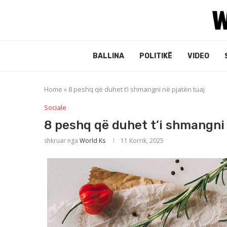
BALLINA
POLITIKË
VIDEO
Home
»
8 peshq që duhet t’i shmangni në pjatën tuaj
Sociale
8 peshq që duhet t’i shmangni 
shkruar nga
World Ks
11 Korrik, 2025