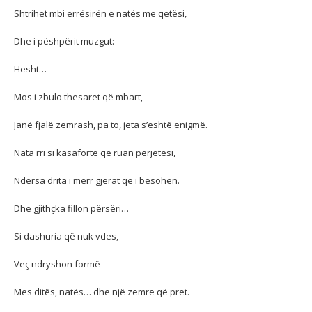
Shtrihet mbi errësirën e natës me qetësi,
Dhe i pëshpërit muzgut:
Hesht…
Mos i zbulo thesaret që mbart,
Janë fjalë zemrash, pa to, jeta s’eshtë enigmë.
Nata rri si kasafortë që ruan përjetësi,
Ndërsa drita i merr gjerat që i besohen.
Dhe gjithçka fillon përsëri…
Si dashuria që nuk vdes,
Veç ndryshon formë
Mes ditës, natës… dhe një zemre që pret.