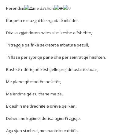
Perëndim
me dashuri
Kur peta e muzgut bie ngadalë mbi det,
Dita ia zgjat doren nates si mikeshe e fshehte,
T’i tregoje pa frikë sekretet e mbetura pezull,
T’i
flase per syte qe pane dhe për zemrat që heshtën.
Bashkë ndërtojnë kështjelle prej dritash të shuar,
Me plane që mbetën ne letër,
Me ëndrra që s’u thane me zë,
E qeshin me dredhitë e orëve që ikën,
Dehen me kujtime, derisa agimi t’i zgjoje.
Agu vjen si mbret, me mantelin e dritës,