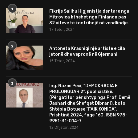
1
Fikrije Salihu Higjenistja dentare nga
Mitrovica kthehet nga Finlanda pas
32 viteve të kontribojë në vendlindje.
17 Tetor, 2024
2
Antoneta Krasniqi një artiste e cila
jetonë dhe vepronë në Gjermani
15 Tetor, 2024
3
Ing. Nazmi Peci, “DEMOKRACIA E
PROLONGUAR 2”, publicistikë,
(Përgatitur për shtyp nga Prof. Demë
Jashari dhe Shefqet Dibrani), botoi
Shtëpia Botuese “FAIK KONICA”,
Prishtinë 2024, faqe 160. ISBN 978-
9951-31-014-7
13 Dhjetor, 2024