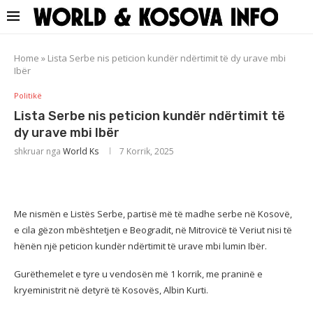
Home
»
Lista Serbe nis peticion kundër ndërtimit të dy urave mbi
Ibër
Politikë
Lista Serbe nis peticion kundër ndërtimit të
dy urave mbi Ibër
shkruar nga
World Ks
7 Korrik, 2025
Me nismën e Listës Serbe, partisë më të madhe serbe në Kosovë,
e cila gëzon mbështetjen e Beogradit, në Mitrovicë të Veriut nisi të
hënën një peticion kundër ndërtimit të urave mbi lumin Ibër.
Gurëthemelet e tyre u vendosën më 1 korrik, me praninë e
kryeministrit në detyrë të Kosovës, Albin Kurti.