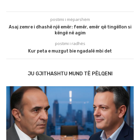
postimi i mëparshëm
Asaj zemre i dhashë një emër: femër, emër që tingëllon si
këngë në agim
postimi i radhës
Kur peta e muzgut bie ngadalë mbi det
JU GJITHASHTU MUND TË PËLQENI