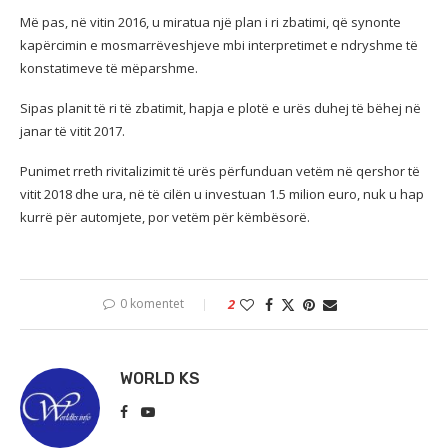
Më pas, në vitin 2016, u miratua një plan i ri zbatimi, që synonte
kapërcimin e mosmarrëveshjeve mbi interpretimet e ndryshme të
konstatimeve të mëparshme.
Sipas planit të ri të zbatimit, hapja e plotë e urës duhej të bëhej në
janar të vitit 2017.
Punimet rreth rivitalizimit të urës përfunduan vetëm në qershor të
vitit 2018 dhe ura, në të cilën u investuan 1.5 milion euro, nuk u hap
kurrë për automjete, por vetëm për këmbësorë.
0 komentet
2
WORLD KS