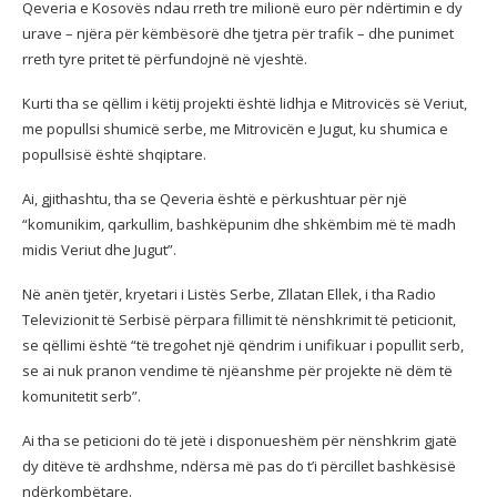
Qeveria e Kosovës ndau rreth tre milionë euro për ndërtimin e dy
urave – njëra për këmbësorë dhe tjetra për trafik – dhe punimet
rreth tyre pritet të përfundojnë në vjeshtë.
Kurti tha se qëllim i këtij projekti është lidhja e Mitrovicës së Veriut,
me popullsi shumicë serbe, me Mitrovicën e Jugut, ku shumica e
popullsisë është shqiptare.
Ai, gjithashtu, tha se Qeveria është e përkushtuar për një
“komunikim, qarkullim, bashkëpunim dhe shkëmbim më të madh
midis Veriut dhe Jugut”.
Në anën tjetër, kryetari i Listës Serbe, Zllatan Ellek, i tha Radio
Televizionit të Serbisë përpara fillimit të nënshkrimit të peticionit,
se qëllimi është “të tregohet një qëndrim i unifikuar i popullit serb,
se ai nuk pranon vendime të njëanshme për projekte në dëm të
komunitetit serb”.
Ai tha se peticioni do të jetë i disponueshëm për nënshkrim gjatë
dy ditëve të ardhshme, ndërsa më pas do t’i përcillet bashkësisë
ndërkombëtare.