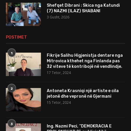
Shefqet Dibrani : Skica nga Katundi
(7) NAZMI (ILAZ) SHABANI
3 Gusht, 2026
POSTIMET
1
Fikrije Salihu Higjenistja dentare nga
Mitrovica kthehet nga Finlanda pas
32 viteve të kontribojë në vendlindje.
17 Tetor, 2024
2
Antoneta Krasniqi një artiste e cila
jetonë dhe vepronë në Gjermani
15 Tetor, 2024
3
Ing. Nazmi Peci, “DEMOKRACIA E