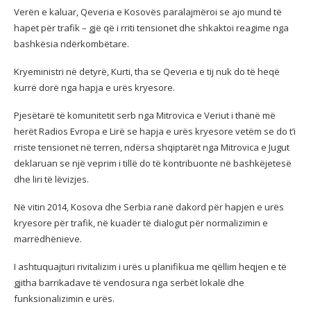
Verën e kaluar, Qeveria e Kosovës paralajmëroi se ajo mund të
hapet për trafik – gjë që i rriti tensionet dhe shkaktoi reagime nga
bashkësia ndërkombëtare.
Kryeministri në detyrë, Kurti, tha se Qeveria e tij nuk do të heqë
kurrë dorë nga hapja e urës kryesore.
Pjesëtarë të komunitetit serb nga Mitrovica e Veriut i thanë më
herët Radios Evropa e Lirë se hapja e urës kryesore vetëm se do t’i
rriste tensionet në terren, ndërsa shqiptarët nga Mitrovica e Jugut
deklaruan se një veprim i tillë do të kontribuonte në bashkëjetesë
dhe liri të lëvizjes.
Në vitin 2014, Kosova dhe Serbia ranë dakord për hapjen e urës
kryesore për trafik, në kuadër të dialogut për normalizimin e
marrëdhënieve.
I ashtuquajturi rivitalizim i urës u planifikua me qëllim heqjen e të
gjitha barrikadave të vendosura nga serbët lokalë dhe
funksionalizimin e urës.