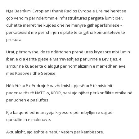
Nga Bashkimi Evropian i thanë Radios Evropa e Lirë më herët se
çdo vendim për ndërtimin e infrastrukturës përgjatë lumit Ibër,
duhet të merret me kujdes dhe në mënyrë gjithëpërfshirëse –
përkatësisht me përfshirjen e plotë të të gjitha komuniteteve të
prekura.
Urat, përndryshe, do të ndërtohen pranë urës kryesore mbi lumin
Ibër, e cila është pjesë e Marrëveshjes për Lirinë e Lëvizjes, e
arritur në kuadër të dialogut për normalizimin e marrëdhënieve
mes Kosovës dhe Serbisë.
Në këtë urë qëndrojnë vazhdimisht pjesëtarë të misionit
paqeruajtës të NATO-s, KFOR, pasi ajo njihet për konflikte etnike në
periudhën e pasluftës.
Kjo ka qenë edhe arsyeja kryesore për mbylljen e saj për
qarkullimin e makinave.
Aktualisht, ajo është e hapur vetëm për këmbësorë.