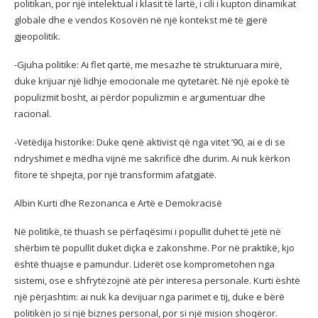
politikan, por një intelektual i klasit të lartë, i cili i kupton dinamikat
globale dhe e vendos Kosovën në një kontekst më të gjerë
gjeopolitik.
-Gjuha politike: Ai flet qartë, me mesazhe të strukturuara mirë,
duke krijuar një lidhje emocionale me qytetarët. Në një epokë të
populizmit bosht, ai përdor populizmin e argumentuar dhe
racional.
-Vetëdija historike: Duke qenë aktivist që nga vitet ’90, ai e di se
ndryshimet e mëdha vijnë me sakrificë dhe durim. Ai nuk kërkon
fitore të shpejta, por një transformim afatgjatë.
Albin Kurti dhe Rezonanca e Artë e Demokracisë
Në politikë, të thuash se përfaqësimi i popullit duhet të jetë në
shërbim të popullit duket diçka e zakonshme. Por në praktikë, kjo
është thuajse e pamundur. Liderët ose komprometohen nga
sistemi, ose e shfrytëzojnë atë për interesa personale. Kurti është
një përjashtim: ai nuk ka devijuar nga parimet e tij, duke e bërë
politikën jo si një biznes personal, por si një mision shoqëror.