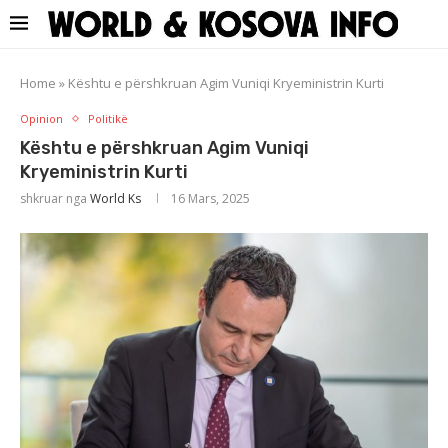
Home
»
Kështu e përshkruan Agim Vuniqi Kryeministrin Kurti
Opinion
Politikë
Kështu e përshkruan Agim Vuniqi
Kryeministrin Kurti
shkruar nga
World Ks
16 Mars, 2025