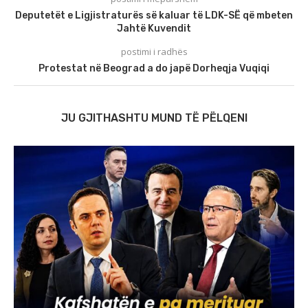
Deputetët e Ligjistraturës së kaluar të LDK-SË që mbeten
Jahtë Kuvendit
postimi i radhës
Protestat në Beograd a do japë Dorheqja Vuqiqi
JU GJITHASHTU MUND TË PËLQENI