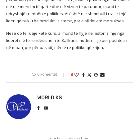
me një mendim të qartë dhe një vizion të patundur, mund të
ndryshojë rrjedhën e politikës. Ai është një shembull i rrallë i një
lideri që nuk u bë produkt i sistemit, por e sfidoi atë me sukses.
Nëse do të ruajë këtë kurs, ai mund të hyjë në histori si një nga
liderët më të rëndësishëm të Ballkanit modern—jo për pushtetin
që mban, por për paradigmën e re politike që krijon.
0 komentet
6
WORLD KS
postimi i mëparshëm