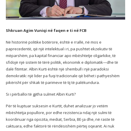
Shkruan Agim Vuniqi në faqen e ti në FCB
Në historinë politike botërore, është e rrallë, në mos e
paprecedentë, që një intelektual i ri, pa pushtet
ekzekutiv të
mëparshëm, pa kapital financiar apo mbështetje oligarkike, të
sfidojë një sistem të tërë politik, ekonomik e diplomatik—dhe të
dalë fitimtar. Albin Kurti është një shembull i një paradoksi
demokratik: një lider pa fuqi tradicionale që bëhet i pathyeshëm
pikërisht për shkak të parimeve të tij të palëkundura.
Si i përballoi të gjitha sulmet Albin Kurti?
Për të kuptuar suksesin e Kurtit, duhet analizuar jo vetëm
mbështetja popullore, por edhe rezistenca ndaj një sulmi të
koordinuar nga opozita, mediat, Serbia, BE-ja dhe, në raste të
caktuara, edhe faktorë të rëndësishëm përtej oqeanit. Ai nuk