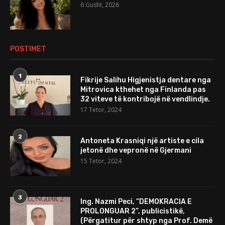
6 Gusht, 2026
POSTIMET
1
Fikrije Salihu Higjenistja dentare nga
Mitrovica kthehet nga Finlanda pas
32 viteve të kontribojë në vendlindje.
17 Tetor, 2024
2
Antoneta Krasniqi një artiste e cila
jetonë dhe vepronë në Gjermani
15 Tetor, 2024
3
Ing. Nazmi Peci, “DEMOKRACIA E
PROLONGUAR 2”, publicistikë,
(Përgatitur për shtyp nga Prof. Demë