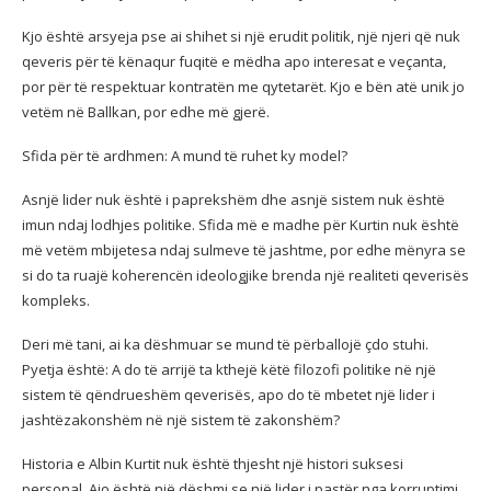
Kjo është arsyeja pse ai shihet si një erudit politik, një njeri që nuk
qeveris për të kënaqur fuqitë e mëdha apo interesat e veçanta,
por për të respektuar kontratën me qytetarët. Kjo e bën atë unik jo
vetëm në Ballkan, por edhe më gjerë.
Sfida për të ardhmen: A mund të ruhet ky model?
Asnjë lider nuk është i paprekshëm dhe asnjë sistem nuk është
imun ndaj lodhjes politike. Sfida më e madhe për Kurtin nuk është
më vetëm mbijetesa ndaj sulmeve të jashtme, por edhe mënyra se
si do ta ruajë koherencën ideologjike brenda një realiteti qeverisës
kompleks.
Deri më tani, ai ka dëshmuar se mund të përballojë çdo stuhi.
Pyetja është: A do të arrijë ta kthejë këtë filozofi politike në një
sistem të qëndrueshëm qeverisës, apo do të mbetet një lider i
jashtëzakonshëm në një sistem të zakonshëm?
Historia e Albin Kurtit nuk është thjesht një histori suksesi
personal. Ajo është një dëshmi se një lider i pastër nga korruptimi,