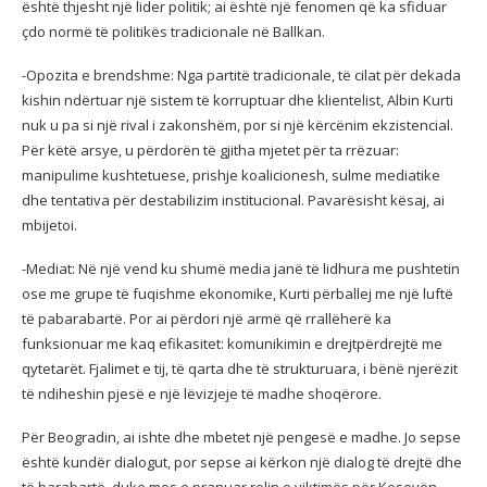
është thjesht një lider politik; ai është një fenomen që ka sfiduar
çdo normë të politikës tradicionale në Ballkan.
-Opozita e brendshme: Nga partitë tradicionale, të cilat për dekada
kishin ndërtuar një sistem të korruptuar dhe klientelist, Albin Kurti
nuk u pa si një rival i zakonshëm, por si një kërcënim ekzistencial.
Për këtë arsye, u përdorën të gjitha mjetet për ta rrëzuar:
manipulime kushtetuese, prishje koalicionesh, sulme mediatike
dhe tentativa për destabilizim institucional. Pavarësisht kësaj, ai
mbijetoi.
-Mediat: Në një vend ku shumë media janë të lidhura me pushtetin
ose me grupe të fuqishme ekonomike, Kurti përballej me një luftë
të pabarabartë. Por ai përdori një armë që rrallëherë ka
funksionuar me kaq efikasitet: komunikimin e drejtpërdrejtë me
qytetarët. Fjalimet e tij, të qarta dhe të strukturuara, i bënë njerëzit
të ndiheshin pjesë e një lëvizjeje të madhe shoqërore.
Për Beogradin, ai ishte dhe mbetet një pengesë e madhe. Jo sepse
është kundër dialogut, por sepse ai kërkon një dialog të drejtë dhe
të barabartë, duke mos e pranuar rolin e viktimës për Kosovën