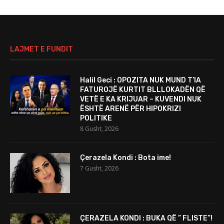
LAJMET E FUNDIT
Halil Geci : OPOZITA NUK MUND T’IA
FATUROJË KURTIT BLLLOKADËN QË
VETË E KA KRIJUAR – KUVENDI NUK
ËSHTË ARENË PËR HIPOKRIZI
POLITIKE
8 Gusht, 2026
Çerazela Kondi : Bota ime!
7 Gusht, 2026
ÇERAZELA KONDI : BUKA QË ” FLISTE”!