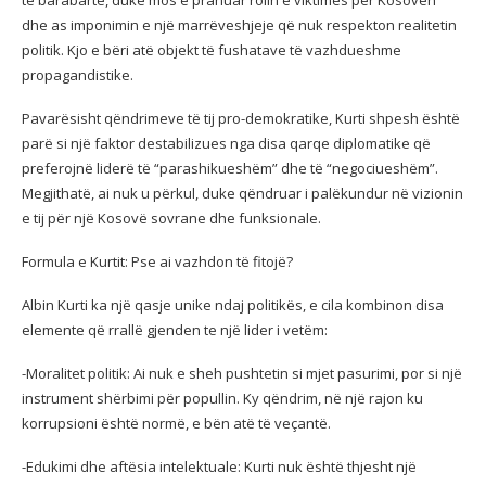
dhe as imponimin e një marrëveshjeje që nuk respekton realitetin
politik. Kjo e bëri atë objekt të fushatave të vazhdueshme
propagandistike.
Pavarësisht qëndrimeve të tij pro-demokratike, Kurti shpesh është
parë si një faktor destabilizues nga disa qarqe diplomatike që
preferojnë liderë të “parashikueshëm” dhe të “negociueshëm”.
Megjithatë, ai nuk u përkul, duke qëndruar i palëkundur në vizionin
e tij për një Kosovë sovrane dhe funksionale.
Formula e Kurtit: Pse ai vazhdon të fitojë?
Albin Kurti ka një qasje unike ndaj politikës, e cila kombinon disa
elemente që rrallë gjenden te një lider i vetëm:
-Moralitet politik: Ai nuk e sheh pushtetin si mjet pasurimi, por si një
instrument shërbimi për popullin. Ky qëndrim, në një rajon ku
korrupsioni është normë, e bën atë të veçantë.
-Edukimi dhe aftësia intelektuale: Kurti nuk është thjesht një