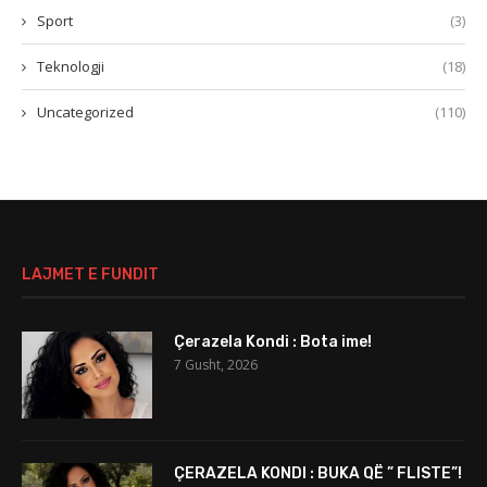
Sport
(3)
Teknologji
(18)
Uncategorized
(110)
LAJMET E FUNDIT
Çerazela Kondi : Bota ime!
7 Gusht, 2026
ÇERAZELA KONDI : BUKA QË ” FLISTE”!