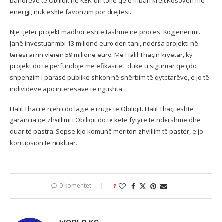
banorëve të Obiliqit në KEK-un tonë që e mban krejt Kosovën me
energji, nuk është favorizim por drejtësi.
Një tjetër projekt madhor është tashmë në proces: Kogjenerimi.
Janë investuar mbi 13 milionë euro deri tani, ndërsa projekti në
tërësi arrin vlerën 59 milionë euro. Me Halil Thaçin kryetar, ky
projekt do të përfundojë me efikasitet, duke u siguruar që çdo
shpenzim i parasë publike shkon në shërbim të qytetarëve, e jo të
individëve apo interesave të ngushta.
Halil Thaçi e njeh çdo lagje e rrugë të Obiliqit. Halil Thaçi është
garancia që zhvillimi i Obiliqit do të ketë fytyrë të ndershme dhe
duar të pastra. Sepse kjo komunë meriton zhvillim të pastër, e jo
korrupsion të ricikluar.
0 komentet
1