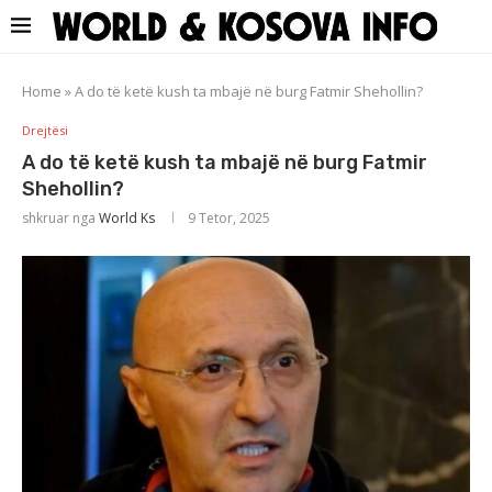
Home
»
A do të ketë kush ta mbajë në burg Fatmir Shehollin?
Drejtësi
A do të ketë kush ta mbajë në burg Fatmir
Shehollin?
shkruar nga
World Ks
9 Tetor, 2025