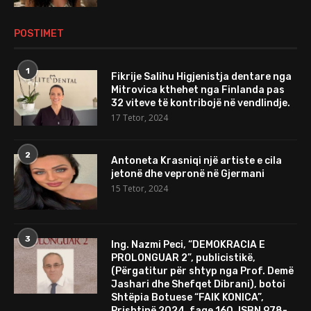
POSTIMET
1
Fikrije Salihu Higjenistja dentare nga
Mitrovica kthehet nga Finlanda pas
32 viteve të kontribojë në vendlindje.
17 Tetor, 2024
2
Antoneta Krasniqi një artiste e cila
jetonë dhe vepronë në Gjermani
15 Tetor, 2024
3
Ing. Nazmi Peci, “DEMOKRACIA E
PROLONGUAR 2”, publicistikë,
(Përgatitur për shtyp nga Prof. Demë
Jashari dhe Shefqet Dibrani), botoi
Shtëpia Botuese “FAIK KONICA”,
Prishtinë 2024, faqe 160. ISBN 978-