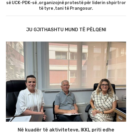
së UCK-PDK-së ,organizojnë protestë për liderin shpirtror
të tyre ,tani të Prangosur.
JU GJITHASHTU MUND TË PËLQENI
Në kuadër të aktiviteteve, IKKL priti edhe