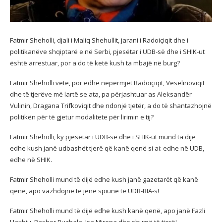
Fatmir Sheholli, djali i Maliq Shehullit, jarani i Radoiçiqit dhe i
politikanëve shqiptarë e në Serbi, pjesëtar i UDB-së dhe i SHIK-ut
është arrestuar, por a do të ketë
kush ta mbajë në burg?
Fatmir Sheholli vetë, por edhe nëpërmjet Radoiçiqit, Veselinoviqit
dhe të tjerëve më lartë se ata, pa përjashtuar as Aleksandër
Vulinin, Dragana Trifkoviqit dhe ndonjë tjetër, a do të shantazhojnë
politikën për të gjetur modalitete për lirimin e tij?
Fatmir Sheholli, ky pjesëtar i UDB-së dhe i SHIK-ut mund ta dijë
edhe kush janë udbashët tjerë që kanë qenë si ai: edhe në UDB,
edhe në SHIK.
Fatmir Sheholli mund të dijë edhe kush janë gazetarët që kanë
qenë, apo vazhdojnë të jenë spiunë të UDB-BIA-s!
Fatmir Sheholli mund të dijë edhe kush kanë qenë, apo janë Fazli
Haxhiu, Bashor Buzhala, Isa Mirena dhe shumë të tjerë!