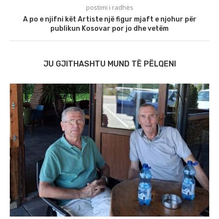
postimi i radhës
A po e njifni kët Artiste një figur mjaft e njohur për
publikun Kosovar por jo dhe vetëm
JU GJITHASHTU MUND TË PËLQENI