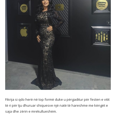
Fikrija si qdo herë në top formë duke u përgaditur për festen e vitit
të ri për tju dhuruar shiquesve një natë të hareshme me këngët e
saja dhe zërin e mrekullueshëm.