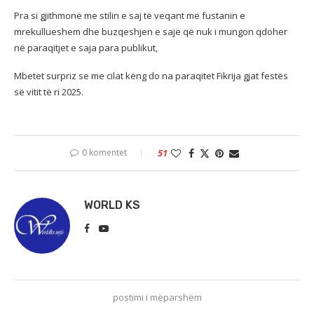
Pra si gjithmonë me stilin e saj të veqant me fustanin e
mrekullueshem dhe buzqeshjen e sajë që nuk i mungon qdoher
në paraqitjet e saja para publikut,
Mbetet surpriz se me cilat këng do na paraqitet Fikrija gjat festës
së vitit të ri 2025.
0 komentet
51
WORLD KS
postimi i mëparshëm