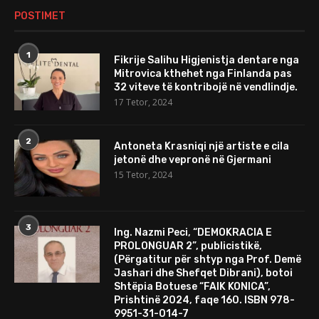
POSTIMET
1
Fikrije Salihu Higjenistja dentare nga
Mitrovica kthehet nga Finlanda pas
32 viteve të kontribojë në vendlindje.
17 Tetor, 2024
2
Antoneta Krasniqi një artiste e cila
jetonë dhe vepronë në Gjermani
15 Tetor, 2024
3
Ing. Nazmi Peci, “DEMOKRACIA E
PROLONGUAR 2”, publicistikë,
(Përgatitur për shtyp nga Prof. Demë
Jashari dhe Shefqet Dibrani), botoi
Shtëpia Botuese “FAIK KONICA”,
Prishtinë 2024, faqe 160. ISBN 978-
9951-31-014-7