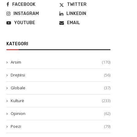
FACEBOOK
TWITTER
INSTAGRAM
LINKEDIN
YOUTUBE
EMAIL
KATEGORI
Arsim
(170)
Drejtësi
(56)
Globale
(37)
Kulturë
(233)
Opinion
(62)
Poezi
(79)