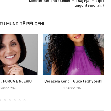
Kimetet Berisha : Zemërimi i saj Fjalimit që i
mungonte morali.)
TU MUND TË PËLQENI
i : FORCA E NJERIUT
Çerazela Kondi : Guxo të zhytesh!
 Gusht, 2026
1 Gusht, 2026