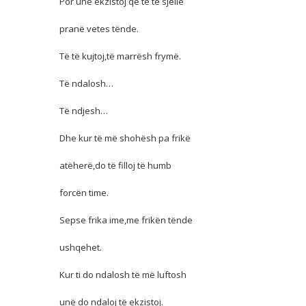
Por unë ekzistoj që të të sjellë
pranë vetes tënde.
Të të kujtoj,të marrësh frymë.
Të ndalosh…
Të ndjesh…
Dhe kur të më shohësh pa frikë
atëherë,do të filloj të humb
forcën time.
Sepse frika ime,me frikën tënde
ushqehet.
Kur ti do ndalosh të më luftosh
unë do ndaloj të ekzistoj.