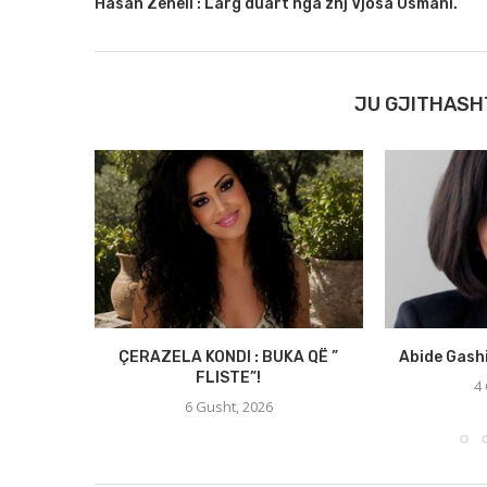
Hasan Zeneli : Larg duart nga znj Vjosa Osmani.
JU GJITHASH
ÇERAZELA KONDI : BUKA QË ”
Abide Gash
FLISTE”!
4
6 Gusht, 2026