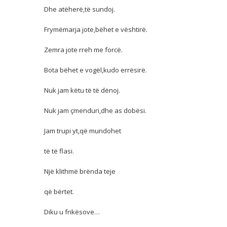
Dhe atëherë,të sundoj.
Frymëmarja jote,bëhet e vështirë.
Zemra jote rreh me forcë.
Bota bëhet e vogël,kudo errësirë.
Nuk jam këtu të të dënoj.
Nuk jam çmenduri,dhe as dobësi.
Jam trupi yt,që mundohet
të të flasi.
Një klithmë brënda teje
që bërtet.
Diku u frikësove…