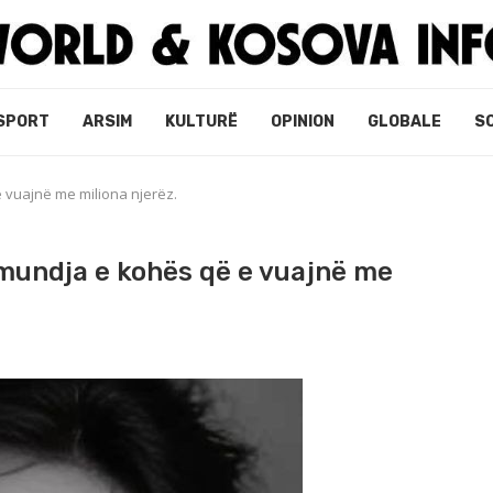
SPORT
ARSIM
KULTURË
OPINION
GLOBALE
S
 vuajnë me miliona njerëz.
ëmundja e kohës që e vuajnë me