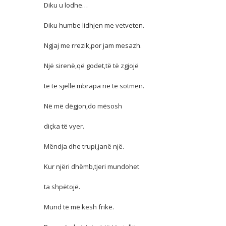
Diku u lodhe…
Diku humbe lidhjen me vetveten.
Ngjaj me rrezik,por jam mesazh.
Një sirenë,që godet,të të zgjojë
të të sjellë mbrapa në të sotmen.
Në më dëgjon,do mësosh
diçka të vyer.
Mëndja dhe trupi,janë një.
Kur njëri dhëmb,tjeri mundohet
ta shpëtojë.
Mund të më kesh frikë.