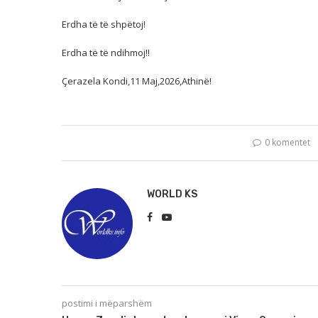
Erdha të të shpëtoj!
Erdha të të ndihmoj!!
Çerazela Kondi,11 Maj,2026,Athinë!
0 komentet
WORLD KS
postimi i mëparshëm