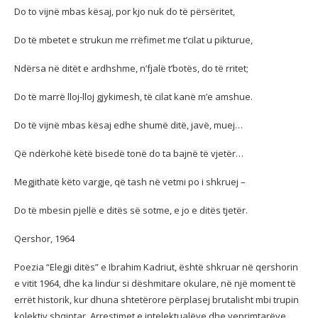
Do to vijnë mbas kësaj, por kjo nuk do të përsëritet,
Do të mbetet e strukun me rrëfimet me t’cilat u pikturue,
Ndërsa në ditët e ardhshme, n’fjalë t’botës, do të rritet;
Do të marrë lloj-lloj gjykimesh, të cilat kanë m’e amshue.
Do të vijnë mbas kësaj edhe shumë ditë, javë, muej…
Që ndërkohë këtë bisedë tonë do ta bajnë të vjetër…
Megjithatë këto vargje, që tash në vetmi po i shkruej –
Do të mbesin pjellë e ditës së sotme, e jo e ditës tjetër.
Qershor, 1964
Poezia “Elegji ditës” e Ibrahim Kadriut, është shkruar në qershorin
e vitit 1964, dhe ka lindur si dëshmitare okulare, në një moment të
errët historik, kur dhuna shtetërore përplasej brutalisht mbi trupin
kolektiv shqiptar. Arrestimet e intelektualëve dhe veprimtarëve,