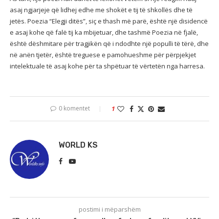
asaj ngjarjeje që lidhej edhe me shokët e tij të shkollës dhe të
jetës. Poezia “Elegji ditës”, siç e thash më parë, është një disidencë
e asaj kohe që falë tij ka mbijetuar, dhe tashmë Poezia në fjalë,
është dëshmitare për tragjikën që i ndodhte një populli të tërë, dhe
në anën tjetër, është treguese e pamohueshme për përpjekjet
intelektuale të asaj kohe për ta shpëtuar të vërtetën nga harresa.
0 komentet
1
WORLD KS
postimi i mëparshëm