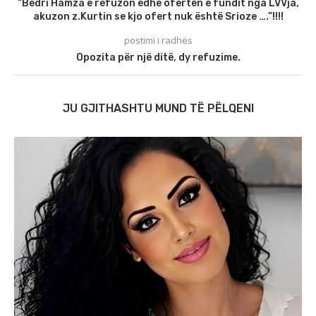
“Bedri Hamza e refuzon edhe oferten e fundit nga LVVja,
akuzon z.Kurtin se kjo ofert nuk është Srioze ….”!!!!
postimi i radhës
Opozita për një ditë, dy refuzime.
JU GJITHASHTU MUND TË PËLQENI