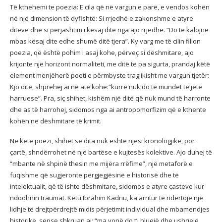
Të kthehemi te poezia: E cila që në vargun e parë, e vendos kohën
në një dimension të dyfishtë: Si rrjedhë e zakonshme e atyre
ditëve dhe si përjashtim i kësaj dite nga ajo rrjedhë. “Do të kalojnë
mbas kësaj dite edhe shumë ditë tjera”. Ky varg me të cilin fillon
poezia, që është pohim i asaj kohe, përveç si dëshmitare, ajo
krijonte një horizont normaliteti, me ditë të pa sigurta, prandaj këtë
element menjëherë poeti e përmbyste tragjikisht me vargun tjetër:
Kjo ditë, shprehej ai në atë kohë:“kurrë nuk do të mundet të jetë
harruese”. Pra, siç shihet, kishëm një ditë që nuk mund të harronte
dhe as të harrohej, sidomos nga ai antropomorfizim që e kthente
kohën në dëshmitare të krimit.
Në këtë poezi, shihet se dita nuk është njësi kronologjike, por
çartë, shndërrohet në një bartëse e kujtesës kolektive. Ajo duhej të
“mbante në shpinë thesin me mijëra rrëfime”, një metaforë e
fuqishme që sugjeronte përgjegjësinë e historisë dhe të
intelektualit, që të ishte dëshmitare, sidomos e atyre çasteve kur
ndodhnin traumat. Këtu Ibrahim Kadriu, ka arritur të ndërtojë një
lidhje të drejtpërdrejtë midis përjetimit individual dhe mbamendjes
historike, sepse shkruan ai: “ma vonë do t’i bluejë dhe ushqejë