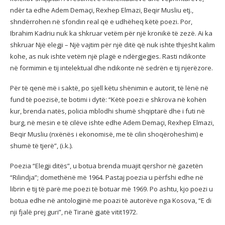
ndër ta edhe Adem Demaçi, Rexhep Elmazi, Beqir Musliu etj.,
shndërrohen në sfondin real që e udhëheq këtë poezi. Por,
Ibrahim Kadriu nuk ka shkruar vetëm për një kronikë të zezë. Ai ka
shkruar Një elegji – Një vajtim për një ditë që nuk ishte thjesht kalim
kohe, as nuk ishte vetëm një plagë e ndërgjegjes. Rasti ndikonte
në formimin e tij intelektual dhe ndikonte në sedrën e tij njerëzore.
Për të qenë më i saktë, po sjell këtu shënimin e autorit, të lënë në
fund të poezisë, te botimi i dytë: “Këtë poezi e shkrova në kohën
kur, brenda natës, policia mblodhi shumë shqiptarë dhe i futi në
burg, në mesin e të cilëve ishte edhe Adem Demaçi, Rexhep Elmazi,
Beqir Musliu (nxënës i ekonomisë, me të cilin shoqëroheshim) e
shumë të tjerë”, (i.k.).
Poezia “Elegji ditës”, u botua brenda muajit qershor në gazetën
“Rilindja”; domethënë më 1964. Pastaj poezia u përfshi edhe në
librin e tij të parë me poezi të botuar më 1969. Po ashtu, kjo poezi u
botua edhe në antologjinë me poazi të autorëve nga Kosova, “E di
nji fjalë prej guri”, në Tiranë gjatë vitit1972.