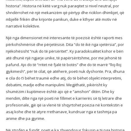
historia”. Historia në këtë varg nuk paraqitet si nivel neutral, por
shndërrohet në një mekanizëm që përtyp dhe riciklon dhimbjet, që
mbjellë frikën dhe krijonte panikun, duke e kthyer atë motiv në
narrativë kolektive.
Një nga dimensionet më interesante të poezisë është raporti mes
përkohshmërisë dhe përjetësisë. Dita “do të ikë nga vjetërsia”, por
njëkohësisht “nuk do të përsëritet”. Ky paradoksalitet kohor e bën
atë dhunë një ngjarje unike, të papërsëritshme, por me jehonë të
pafund. Ajo do të “rritet në fjalë të botës” dhe do të marrë “lloj-lloj
gjykimesh”, për të cilat, që atëherë, poeti nuk dyshonte. Pra, dhuna
e cila do t’i bëhet traumë edhe atij, do të bëhet objekt interpretimi,
debatimi, madje edhe manipulimi. Megjithatë, pikërisht ky
shumëzim i kuptimeve është ajo që e “amshon” ditën. Dhe ky
mendim, dilte nga një poeti në fillimet e karrierës së tij letrare dhe
profesionale, gjë që ia vlenë të shqyrtohet poezia në kontekstin e
asaj kohe dhe të atyre rrethanave, kundruar nga e tashmja pa
anime dhe pa gjyrime.
Në strofën e fundit, poeti e ka zhvendosur fokusin e tij nga historia