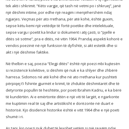
tek akti i shkrimit. “Këto vargje, që tash në vetmi po i shkruej”, janë
një dëshmi intime, por edhe një reagim i menjëhershëm ndaj
ngjarjes. Veçmas për ato rrethana, për atë kohë, është guxim,
sepse këtu kemi një vetëdije të fortë poetike dhe intelektuale,
sepse vargu i poetit ka lindur si dokument i atij çasti, si “pjellë e
ditës së sotme”, pra e ditës, në vitin 1964. Prandaj aspekti kohorë e
vendos poezinë në një funksion të dyfishtë, si akt estetik dhe si
akt i një dëshmie faktike.
Në thelbin e saj, poezia “Elegji ditës” është një poezi mbi kujtesën
si rezistencë kolektive, si dëshmi që nuk e ka shlyer dhe zhbërë
harresa. Sidomos në atë kohë dhe në ato rrethana kur pushteti
përpiqej t’i fshinte gjurmët e krimit, të zhdukte dëshmitarët dhe të
detyronte popullin të heshtëte, por poeti Ibrahim Kadriu, e ka bërë
të kundërtën. Ai e emërtonte ditën e një viti të largët, e ngarkonte
me kuptimin real të saj dhe artistikisht e dorëzonte në duart e
historisë. Kjo disidencë historike është e vitit 1964 dhe e një poeti
shumë i ri.
As tani, kjo poezi nuk duhet të lexohet vetëm si një reagim ndaj