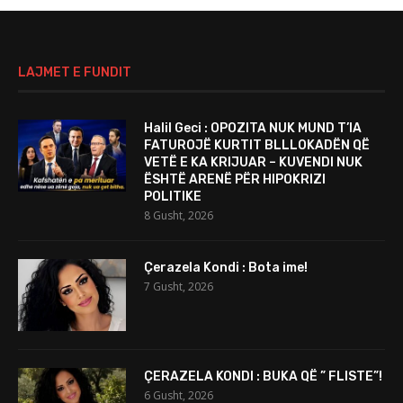
LAJMET E FUNDIT
Halil Geci : OPOZITA NUK MUND T’IA
FATUROJË KURTIT BLLLOKADËN QË
VETË E KA KRIJUAR – KUVENDI NUK
ËSHTË ARENË PËR HIPOKRIZI
POLITIKE
8 Gusht, 2026
Çerazela Kondi : Bota ime!
7 Gusht, 2026
ÇERAZELA KONDI : BUKA QË ” FLISTE”!
6 Gusht, 2026