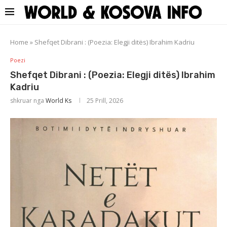
Home
»
Shefqet Dibrani : (Poezia: Elegji ditës) Ibrahim Kadriu
Poezi
Shefqet Dibrani : (Poezia: Elegji ditës) Ibrahim
Kadriu
shkruar nga
World Ks
25 Prill, 2026