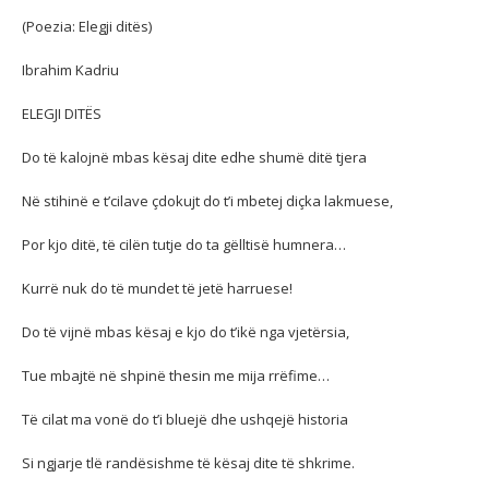
(Poezia: Elegji ditës)
Ibrahim Kadriu
ELEGJI DITËS
Do të kalojnë mbas kësaj dite edhe shumë ditë tjera
Në stihinë e t’cilave çdokujt do t’i mbetej diçka lakmuese,
Por kjo ditë, të cilën tutje do ta gëlltisë humnera…
Kurrë nuk do të mundet të jetë harruese!
Do të vijnë mbas kësaj e kjo do t’ikë nga vjetërsia,
Tue mbajtë në shpinë thesin me mija rrëfime…
Të cilat ma vonë do t’i bluejë dhe ushqejë historia
Si ngjarje tlë randësishme të kësaj dite të shkrime.