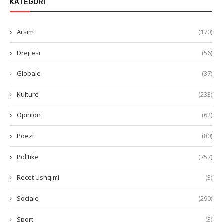
KATEGORI
Arsim
(170)
Drejtësi
(56)
Globale
(37)
Kulturë
(233)
Opinion
(62)
Poezi
(80)
Politikë
(757)
Recet Ushqimi
(3)
Sociale
(290)
Sport
(3)