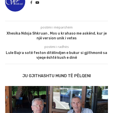
postimi i mëparshëm
Xhesika Ndoja Shkruan , Mos u krahaso me askënd, kur je
një version unik i vetes
postimi i radhës
Lule Bajra sotë feston ditëlindjen e bukur si gjithmonë sa
vjeqe është kush e dinë
JU GJITHASHTU MUND TË PËLQENI