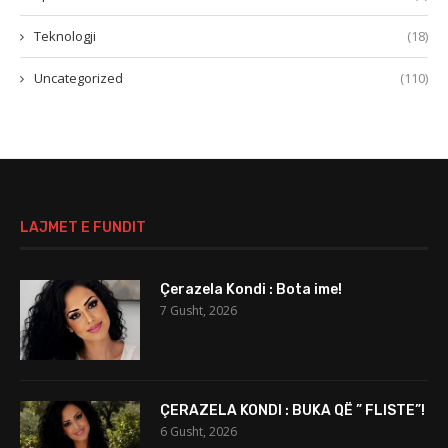
Teknologji
(18)
Uncategorized
(110)
LAJMET E FUNDIT
Çerazela Kondi : Bota ime!
7 Gusht, 2026
ÇERAZELA KONDI : BUKA QË ” FLISTE”!
6 Gusht, 2026