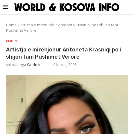
Home
»
Artistja e mirënjohur Antoneta Krasniqi po i shijon tani
Pushimet Verore
Kulturë
Artistja e mirënjohur Antoneta Krasniqi po i
shijon tani Pushimet Verore
shkruar nga
World Ks
19 Korrik, 2025