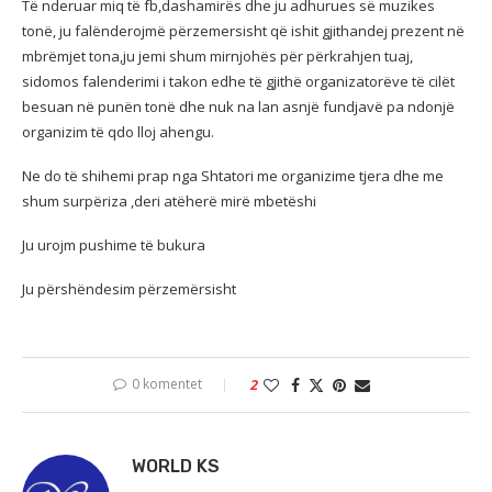
Të nderuar miq të fb,dashamirës dhe ju adhurues së muzikes
tonë, ju falënderojmë përzemersisht që ishit gjithandej prezent në
mbrëmjet tona,ju jemi shum mirnjohës për përkrahjen tuaj,
sidomos falenderimi i takon edhe të gjithë organizatorëve të cilët
besuan në punën tonë dhe nuk na lan asnjë fundjavë pa ndonjë
organizim të qdo lloj ahengu.
Ne do të shihemi prap nga Shtatori me organizime tjera dhe me
shum surpëriza ,deri atëherë mirë mbetëshi
Ju urojm pushime të bukura
Ju
përshëndesim përzemërsisht
0 komentet
2
WORLD KS