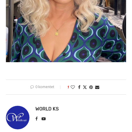
0 komentet
1
WORLD KS