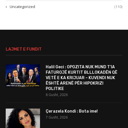
Uncategorized
(110)
LAJMET E FUNDIT
Halil Geci : OPOZITA NUK MUND T’IA
FATUROJË KURTIT BLLLOKADËN QË
VETË E KA KRIJUAR – KUVENDI NUK
ËSHTË ARENË PËR HIPOKRIZI
POLITIKE
8 Gusht, 2026
Çerazela Kondi : Bota ime!
7 Gusht, 2026