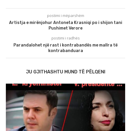
postimi i mëparshëm
Artistja e mirënjohur Antoneta Krasniqi po i shijon tani
Pushimet Verore
postimi i radhës
Parandalohet një rast i kontrabandës me mallra të
kontrabanduara
JU GJITHASHTU MUND TË PËLQENI