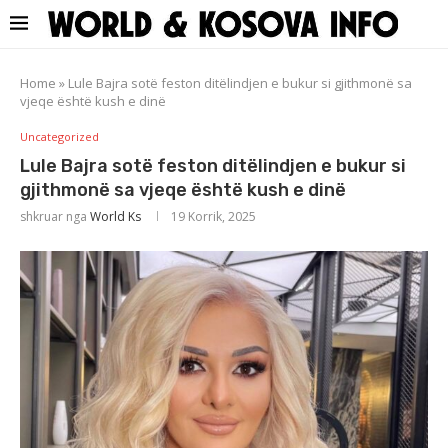
Home
»
Lule Bajra sotë feston ditëlindjen e bukur si gjithmonë sa
vjeqe është kush e dinë
Uncategorized
Lule Bajra sotë feston ditëlindjen e bukur si
gjithmonë sa vjeqe është kush e dinë
shkruar nga
World Ks
19 Korrik, 2025