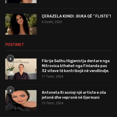
ÇERAZELA KONDI : BUKA QË ” FLISTE”!
6 Gusht, 2026
POSTIMET
1
Fikrije Salihu Higjenistja dentare nga
Mitrovica kthehet nga Finlanda pas
32 viteve të kontribojë në vendlindje.
17 Tetor, 2024
2
Antoneta Krasniqi një artiste e cila
jetonë dhe vepronë në Gjermani
15 Tetor, 2024