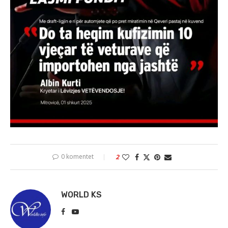
0 komentet
2
WORLD KS