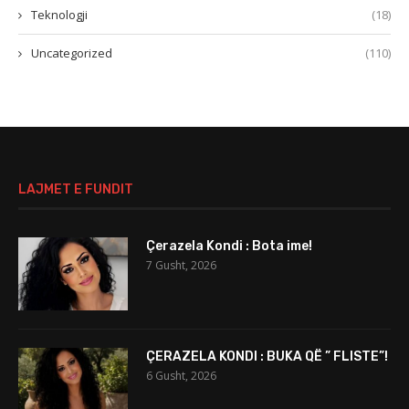
Teknologji
(18)
Uncategorized
(110)
LAJMET E FUNDIT
Çerazela Kondi : Bota ime!
7 Gusht, 2026
ÇERAZELA KONDI : BUKA QË ” FLISTE”!
6 Gusht, 2026