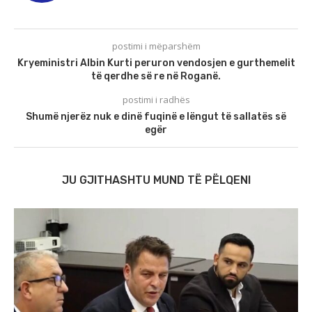
postimi i mëparshëm
Kryeministri Albin Kurti peruron vendosjen e gurthemelit
të qerdhe së re në Roganë.
postimi i radhës
Shumë njerëz nuk e dinë fuqinë e lëngut të sallatës së
egër
JU GJITHASHTU MUND TË PËLQENI