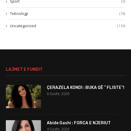
Sport
(3)
Teknologji
(18)
Uncategorized
(110)
LAJMET E FUNDIT
ÇERAZELA KONDI : BUKA QË ” FLISTE”!
6 Gusht, 2026
Abide Gashi : FORCA E NJERIUT
4 Gusht, 2026