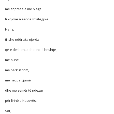
me shpresë e me plagë
ti krijove aleanca strategjike.
Hafiz,
ti ishe ndër ata njerëz
që e deshën atdheun në heshtje,
me punë,
me përkushtim,
me net pa gjumë
dhe me zemër të ndezur
për lirinë e Kosovës.
Sot,