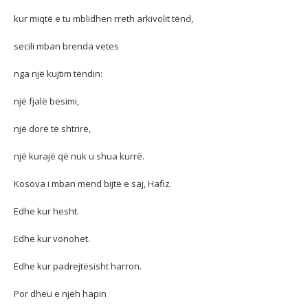
kur miqtë e tu mblidhen rreth arkivolit tënd,
secili mban brenda vetes
nga një kujtim tëndin:
një fjalë besimi,
një dorë të shtrirë,
një kurajë që nuk u shua kurrë.
Kosova i mban mend bijtë e saj, Hafiz.
Edhe kur hesht.
Edhe kur vonohet.
Edhe kur padrejtësisht harron.
Por dheu e njeh hapin