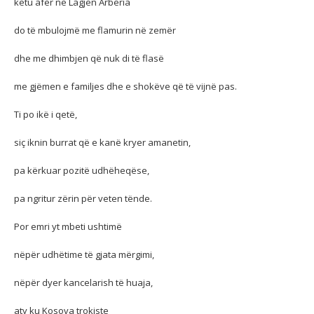
këtu afër në Lagjen Arbëria
do të mbulojmë me flamurin në zemër
dhe me dhimbjen që nuk di të flasë
me gjëmen e familjes dhe e shokëve që të vijnë pas.
Ti po ikë i qetë,
siç iknin burrat që e kanë kryer amanetin,
pa kërkuar pozitë udhëheqëse,
pa ngritur zërin për veten tënde.
Por emri yt mbeti ushtimë
nëpër udhëtime të gjata mërgimi,
nëpër dyer kancelarish të huaja,
aty ku Kosova trokiste