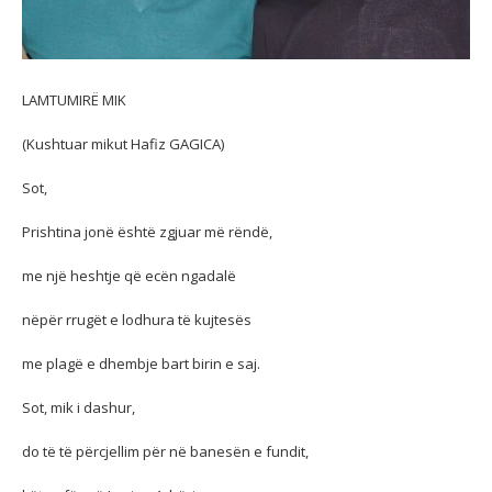
LAMTUMIRË MIK
(Kushtuar mikut Hafiz GAGICA)
Sot,
Prishtina jonë është zgjuar më rëndë,
me një heshtje që ecën ngadalë
nëpër rrugët e lodhura të kujtesës
me plagë e dhembje bart birin e saj.
Sot, mik i dashur,
do të të përcjellim për në banesën e fundit,