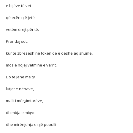
e bijëve të vet
që ecën një jetë
vetëm drejt për të.
Prandaj sot,
kur të zbresësh në tokën që e deshe aq shumë,
mos e ndjej vetminë e varrit.
Do të jenë me ty
lutjet e nënave,
malli i mërgimtarëve,
dhimbja e miqve
dhe mirënjohja e një populli