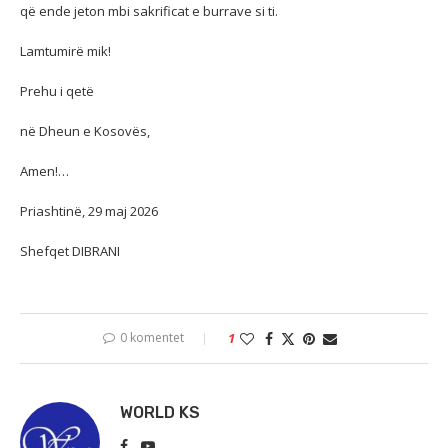
që ende jeton mbi sakrificat e burrave si ti.
Lamtumirë mik!
Prehu i qetë
në Dheun e Kosovës,
Amen!…
Priashtinë, 29 maj 2026
Shefqet DIBRANI
0 komentet
1
WORLD KS