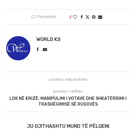
0 komentet
2
WORLD KS
postimi i mëparshëm
postimi i radhës
LDK NË KRIZË: MANIPULIMI I VOTAVE DHE SHKATËRRIMI I
TRASHËGIMISË SË RUGOVËS
JU GJITHASHTU MUND TË PËLQENI