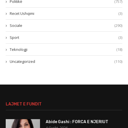
Politikë
(757)
Recet Ushqimi
(3)
Sociale
(290)
Sport
(3)
Teknologji
(18)
Uncategorized
(110)
LAJMET E FUNDIT
Abide Gashi : FORCA E NJERIUT
4 Gusht, 2026