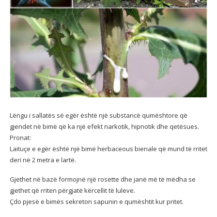
Lëngu i sallatës së egër është një substancë qumështore që
gjendet në bimë që ka një efekt narkotik, hipnotik dhe qetësues.
Pronat:
Laituçe e egër është një bimë herbaceous bienale që mund të rritet
deri në 2 metra e lartë.
Gjethet në bazë formojnë një rosette dhe janë më të mëdha se
gjethet që rriten përgjatë kërcellit të luleve.
Çdo pjesë e bimës sekreton sapunin e qumështit kur pritet.