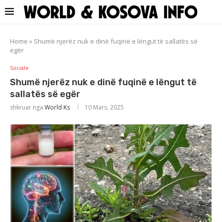
Home
»
Shumë njerëz nuk e dinë fuqinë e lëngut të sallatës së
egër
Sociale
Shumë njerëz nuk e dinë fuqinë e lëngut të
sallatës së egër
shkruar nga
World Ks
10 Mars, 2025