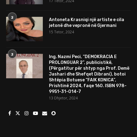
17 Tetor, 2024
2
Antoneta Krasniqi një artiste e cila
jetonë dhe vepronë në Gjermani
15 Tetor, 2024
3
Ing. Nazmi Peci, “DEMOKRACIA E
PROLONGUAR 2”, publicistikë,
(Përgatitur për shtyp nga Prof. Demë
Jashari dhe Shefqet Dibrani), botoi
Shtëpia Botuese “FAIK KONICA”,
Prishtinë 2024, faqe 160. ISBN 978-
9951-31-014-7
13 Dhjetor, 2024