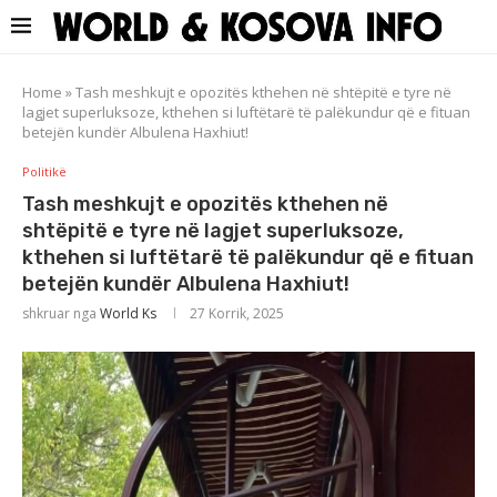
Home
»
Tash meshkujt e opozitës kthehen në shtëpitë e tyre në
lagjet superluksoze, kthehen si luftëtarë të palëkundur që e fituan
betejën kundër Albulena Haxhiut!
Politikë
Tash meshkujt e opozitës kthehen në
shtëpitë e tyre në lagjet superluksoze,
kthehen si luftëtarë të palëkundur që e fituan
betejën kundër Albulena Haxhiut!
shkruar nga
World Ks
27 Korrik, 2025