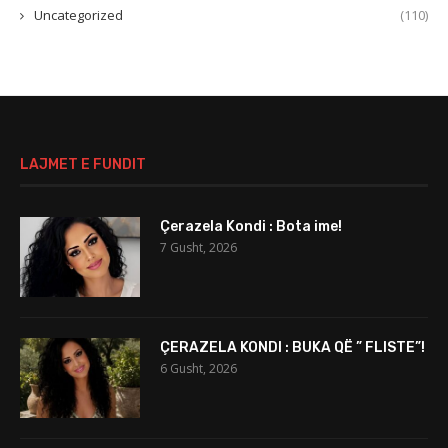
Uncategorized
(110)
LAJMET E FUNDIT
Çerazela Kondi : Bota ime!
7 Gusht, 2026
ÇERAZELA KONDI : BUKA QË ” FLISTE”!
6 Gusht, 2026