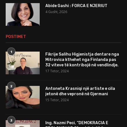
Abide Gashi : FORCA E NJERIUT
4 Gusht, 2026
POSTIMET
1
Fikrije Salihu Higjenistja dentare nga
Mitrovica kthehet nga Finlanda pas
32 viteve të kontribojë në vendlindje.
17 Tetor, 2024
2
Antoneta Krasniqi një artiste e cila
jetonë dhe vepronë në Gjermani
15 Tetor, 2024
3
Ing. Nazmi Peci, “DEMOKRACIA E