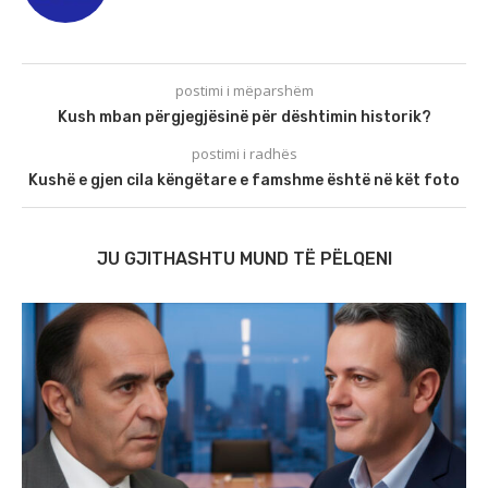
postimi i mëparshëm
Kush mban përgjegjësinë për dështimin historik?
postimi i radhës
Kushë e gjen cila këngëtare e famshme është në kët foto
JU GJITHASHTU MUND TË PËLQENI