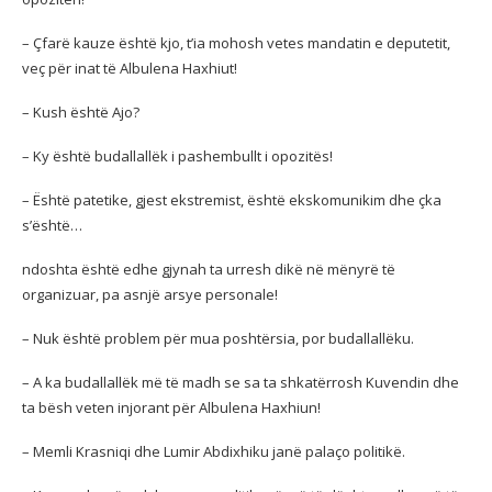
– Çfarë kauze është kjo, t’ia mohosh vetes mandatin e deputetit,
veç për inat të Albulena Haxhiut!
– Kush është Ajo?
– Ky është budallallëk i pashembullt i opozitës!
– Është patetike, gjest ekstremist, është ekskomunikim dhe çka
s’është…
ndoshta është edhe gjynah ta urresh dikë në mënyrë të
organizuar, pa asnjë arsye personale!
– Nuk është problem për mua poshtërsia, por budallallëku.
– A ka budallallëk më të madh se sa ta shkatërrosh Kuvendin dhe
ta bësh veten injorant për Albulena Haxhiun!
– Memli Krasniqi dhe Lumir Abdixhiku janë palaço politikë.