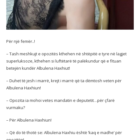
Për një femër..!
– Tash meshkujt e opozitës kthehen në shtëpitë e tyre në lagjet
superluksoze, kthehen si luftëtarë të palëkundur që e fituan
betejën kundër Albulena Haxhiut!
– Duhet të jesh i marrë, krejt i marrë që ta dëmtosh veten për
Albulena Haxhiun!
–
Opozita ia mohoi vetes mandatin e deputetit…për çfarë
vurmaku?
– Për Albulena Haxhiun!
– Që do të thotë se: Albulena Haxhiu është ‘kaq e madhe’ për
opozitën!