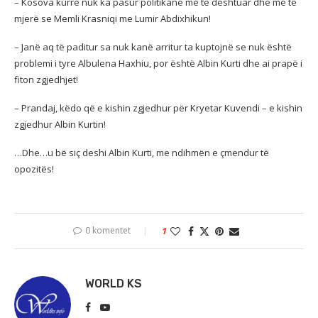
– Kosova kurrë nuk ka pasur politikanë më të dështuar dhe më të
mjerë se Memli Krasniqi me Lumir Abdixhikun!
– Janë aq të paditur sa nuk kanë arritur ta kuptojnë se nuk është
problemi i tyre Albulena Haxhiu, por është Albin Kurti dhe ai prapë i
fiton zgjedhjet!
– Prandaj, këdo që e kishin zgjedhur për Kryetar Kuvendi – e kishin
zgjedhur Albin Kurtin!
…Dhe…u bë siç deshi Albin Kurti, me ndihmën e çmendur të
opozitës!
0 komentet
1
WORLD KS