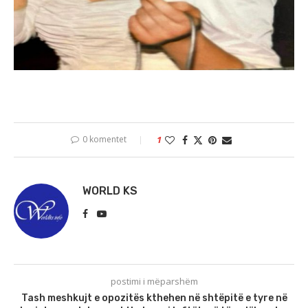
0 komentet
1
WORLD KS
postimi i mëparshëm
Tash meshkujt e opozitës kthehen në shtëpitë e tyre në