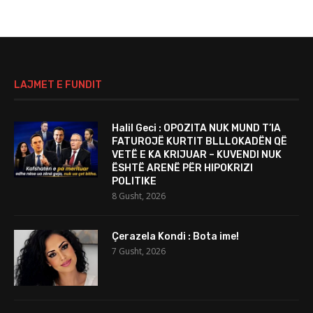
LAJMET E FUNDIT
Halil Geci : OPOZITA NUK MUND T’IA
FATUROJË KURTIT BLLLOKADËN QË
VETË E KA KRIJUAR – KUVENDI NUK
ËSHTË ARENË PËR HIPOKRIZI
POLITIKE
8 Gusht, 2026
Çerazela Kondi : Bota ime!
7 Gusht, 2026