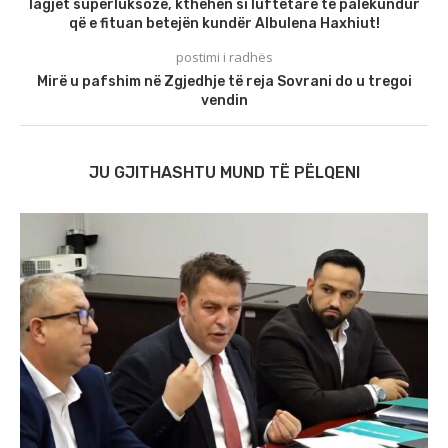
lagjet superluksoze, kthehen si luftëtarë të palëkundur
që e fituan betejën kundër Albulena Haxhiut!
postimi i radhës
Mirë u pafshim në Zgjedhje të reja Sovrani do u tregoi
vendin
JU GJITHASHTU MUND TË PËLQENI