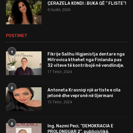
ÇERAZELA KONDI : BUKA QË ” FLISTE”!
6 Gusht, 2026
POSTIMET
1
Fikrije Salihu Higjenistja dentare nga
Mitrovica kthehet nga Finlanda pas
32 viteve të kontribojë në vendlindje.
17 Tetor, 2024
2
Antoneta Krasniqi një artiste e cila
jetonë dhe vepronë në Gjermani
15 Tetor, 2024
3
Ing. Nazmi Peci, “DEMOKRACIA E
PROLONGUAR 2”, publicistikë,