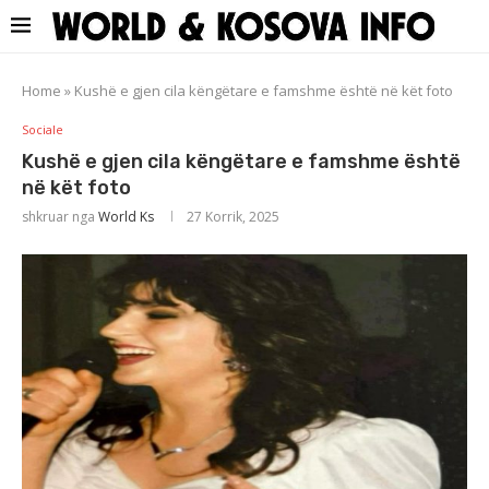
Home
»
Kushë e gjen cila këngëtare e famshme është në kët foto
Sociale
Kushë e gjen cila këngëtare e famshme është
në kët foto
shkruar nga
World Ks
27 Korrik, 2025