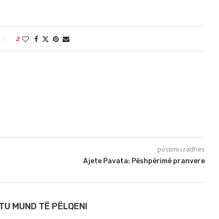
2
postimi i radhës
Ajete Pavata: Pëshpërimë pranvere
TU MUND TË PËLQENI