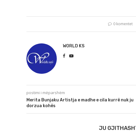
0 komentet
WORLD KS
postimi i mëparshëm
Merita Bunjaku Artistja e madhe e cila kurrë nuk ju
dorzua kohës
JU GJITHASH