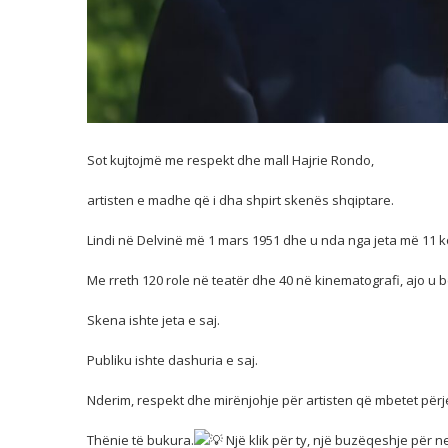
Sot kujtojmë me respekt dhe mall Hajrie Rondo,
artisten e madhe që i dha shpirt skenës shqiptare.
Lindi në Delvinë më 1 mars 1951 dhe u nda nga jeta më 11 ko
Me rreth 120 role në teatër dhe 40 në kinematografi, ajo u bë
Skena ishte jeta e saj.
Publiku ishte dashuria e saj.
Nderim, respekt dhe mirënjohje për artisten që mbetet përj
Thënie të bukura.
Një klik për ty, një buzëqeshje për n