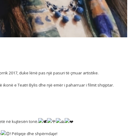
rrik 2017, duke lënë pas një pasuri të çmuar artistike.
 ikonë e Teatri Bylis dhe një emër i paharruar i filmit shqiptar.
etë në kujtesën tonë.
e
! Pëlqeje dhe shpërndaje!