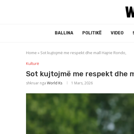
BALLINA
POLITIKË
VIDEO
Home
»
Sot kujtojmë me respekt dhe mall Hajrie Rondo,
Kulturë
Sot kujtojmë me respekt dhe m
shkruar nga
World Ks
1 Mars, 2026