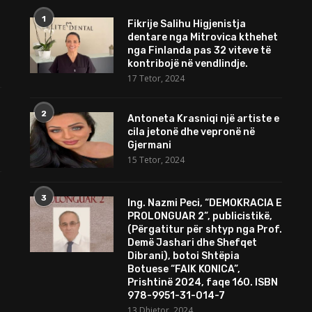
1
Fikrije Salihu Higjenistja
dentare nga Mitrovica kthehet
nga Finlanda pas 32 viteve të
kontribojë në vendlindje.
17 Tetor, 2024
2
Antoneta Krasniqi një artiste e
cila jetonë dhe vepronë në
Gjermani
15 Tetor, 2024
3
Ing. Nazmi Peci, “DEMOKRACIA E
PROLONGUAR 2”, publicistikë,
(Përgatitur për shtyp nga Prof.
Demë Jashari dhe Shefqet
Dibrani), botoi Shtëpia
Botuese “FAIK KONICA”,
Prishtinë 2024, faqe 160. ISBN
978-9951-31-014-7
13 Dhjetor, 2024