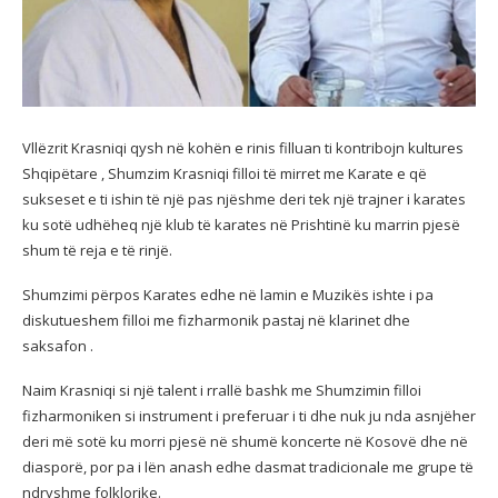
Vllëzrit Krasniqi qysh në kohën e rinis filluan ti kontribojn kultures
Shqipëtare , Shumzim Krasniqi filloi të mirret me Karate e që
sukseset e ti ishin të një pas njëshme deri tek një trajner i karates
ku sotë udhëheq një klub të karates në Prishtinë ku marrin pjesë
shum të reja e të rinjë.
Shumzimi përpos Karates edhe në lamin e Muzikës ishte i pa
diskutueshem filloi me fizharmonik pastaj në klarinet dhe
saksafon .
Naim Krasniqi si një talent i rrallë bashk me Shumzimin filloi
fizharmoniken si instrument i preferuar i ti dhe nuk ju nda asnjëher
deri më sotë ku morri pjesë në shumë koncerte në Kosovë dhe në
diasporë, por pa i lën anash edhe dasmat tradicionale me grupe të
ndryshme folklorike.