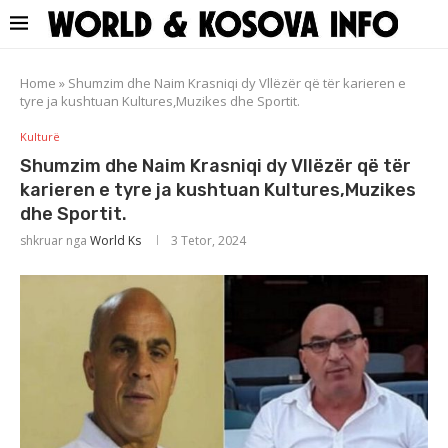
Home
»
Shumzim dhe Naim Krasniqi dy Vllëzër që tër karieren e
tyre ja kushtuan Kultures,Muzikes dhe Sportit.
Kulturë
Shumzim dhe Naim Krasniqi dy Vllëzër që tër
karieren e tyre ja kushtuan Kultures,Muzikes
dhe Sportit.
shkruar nga
World Ks
3 Tetor, 2024