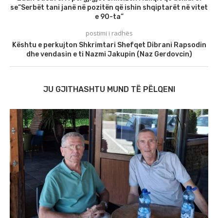
se“Serbët tani janë në pozitën që ishin shqiptarët në vitet
e 90-ta”
postimi i radhës
Kështu e perkujton Shkrimtari Shefqet Dibrani Rapsodin
dhe vendasin e ti Nazmi Jakupin (Naz Gerdovcin)
JU GJITHASHTU MUND TË PËLQENI