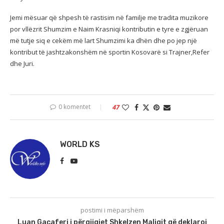
Jemi mësuar që shpesh të rastisim në familje me tradita muzikore
por vllëzrit Shumzim e Naim Krasniqi kontributin e tyre e zgjëruan
më tutje siq e cekëm më lart Shumzimi ka dhën dhe po jep një
kontribut të jashtzakonshëm në sportin Kosovarë si Trajner,Refer
dhe Juri.
0 komentet
47
WORLD KS
postimi i mëparshëm
Luan Gacaferi i përgjigjet Shkelzen Maliqit që deklaroi