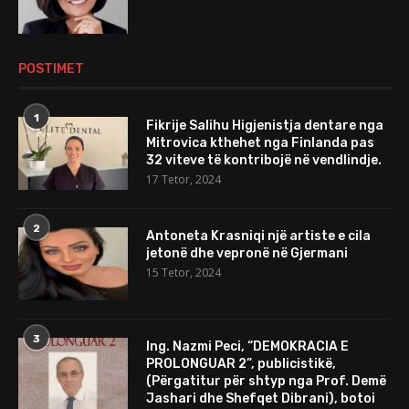
POSTIMET
1
Fikrije Salihu Higjenistja dentare nga
Mitrovica kthehet nga Finlanda pas
32 viteve të kontribojë në vendlindje.
17 Tetor, 2024
2
Antoneta Krasniqi një artiste e cila
jetonë dhe vepronë në Gjermani
15 Tetor, 2024
3
Ing. Nazmi Peci, “DEMOKRACIA E
PROLONGUAR 2”, publicistikë,
(Përgatitur për shtyp nga Prof. Demë
Jashari dhe Shefqet Dibrani), botoi