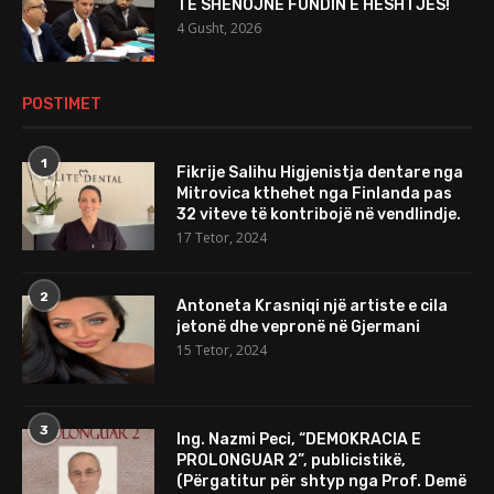
TË SHËNOJNË FUNDIN E HESHTJES!
4 Gusht, 2026
POSTIMET
1
Fikrije Salihu Higjenistja dentare nga
Mitrovica kthehet nga Finlanda pas
32 viteve të kontribojë në vendlindje.
17 Tetor, 2024
2
Antoneta Krasniqi një artiste e cila
jetonë dhe vepronë në Gjermani
15 Tetor, 2024
3
Ing. Nazmi Peci, “DEMOKRACIA E
PROLONGUAR 2”, publicistikë,
(Përgatitur për shtyp nga Prof. Demë