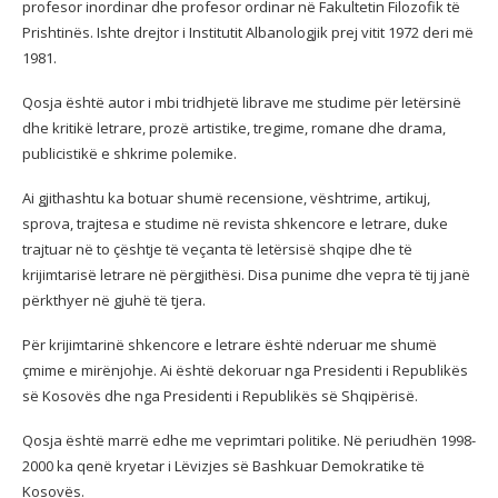
profesor inordinar dhe profesor ordinar në Fakultetin Filozofik të
Prishtinës. Ishte drejtor i Institutit Albanologjik prej vitit 1972 deri më
1981.
Qosja është autor i mbi tridhjetë librave me studime për letërsinë
dhe kritikë letrare, prozë artistike, tregime, romane dhe drama,
publicistikë e shkrime polemike.
Ai gjithashtu ka botuar shumë recensione, vështrime, artikuj,
sprova, trajtesa e studime në revista shkencore e letrare, duke
trajtuar në to çështje të veçanta të letërsisë shqipe dhe të
krijimtarisë letrare në përgjithësi. Disa punime dhe vepra të tij janë
përkthyer në gjuhë të tjera.
Për krijimtarinë shkencore e letrare është nderuar me shumë
çmime e mirënjohje. Ai është dekoruar nga Presidenti i Republikës
së Kosovës dhe nga Presidenti i Republikës së Shqipërisë.
Qosja është marrë edhe me veprimtari politike. Në periudhën 1998-
2000 ka qenë kryetar i Lëvizjes së Bashkuar Demokratike të
Kosovës.