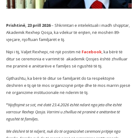
Prishtinë, 23 prill 2026
– Shkrimtari e intelektuali i madh shqiptar,
Akademik Rexhep Qosja, ka vdekur të enjten, në moshën 89-
vjeçare, njoftuan familjarët e tij.
Nipi i tij, Valjet Rexhepi, në një postim në
Facebook
, ka bërë të
ditur se ceremonia e varrimit të akademik Qosjes është zhvilluar
me praninë e anëtarëve e familjes së ngushtë të tij.
Gjithashtu, ka bërë të ditur se familjarët do ta respektojnë
dëshirën e tij që të mos organizojnë pritje dhe të mos marrin pjesë
në organizime institucionale në nderim të tij.
“
Njoftojmë se sot, më datë 23.4.2026 është ndarë nga jeta dhe është
varrosur Rexhep Qosja. Varrimi u zhvillua në praninë e anëtarëve të
ngushtë të familjes.
Me dëshirë të të ndjerit, nuk do të organizohet ceremoni pritjeje nga