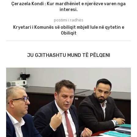
Çerazela Kondi : Kur mardhëniet e njerëzve varen nga
interesi.
postimi i radhës
Kryetari i Komunës së obiliqit mbjell lule në qytetin e
Obiliqit
JU GJITHASHTU MUND TË PËLQENI