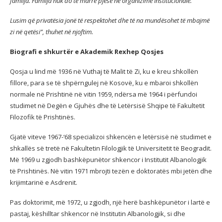
familja. Familja nuk do të marrë pjesë në organizime institucionale.
Lusim që privatësia jonë të respektohet dhe të na mundësohet të mbajmë
zi në qetësi”, thuhet në njoftim.
Biografi e shkurtër e Akademik Rexhep Qosjes
Qosja u lind më 1936 në Vuthaj të Malit të Zi, ku e kreu shkollën
fillore, para se të shpërngulej në Kosovë, ku e mbaroi shkollën
normale në Prishtinë në vitin 1959, ndërsa më 1964 i përfundoi
studimet në Degën e Gju­hës dhe të Letërsisë Shqipe të Fa­kultetit
Filozofik të Prishtinës.
Gjatë viteve 1967-‘68 specializoi shkencën e le­tërsisë në studimet e
shkallës së tretë në Fakultetin Filologjik të Univer­sitetit të Beogradit.
Më 1969 u zgjodh bashkëpunëtor shkencor i Institutit Albanologjik
të Prishtinës. Në vitin 1971 mbrojti tezën e doktoratës mbi jetën dhe
krijimtarinë e Asdrenit.
Pas doktorimit, më 1972, u zgjodh, një herë bashkëpunëtor i lartë e
pastaj, këshilltar shkencor në Institutin Al­banologjik, si dhe