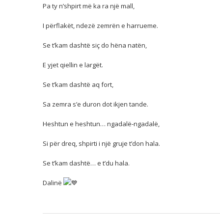
Pa ty n’shpirt më ka ra një mall,
I përflakët, ndezë zemrën e harrueme.
Se t’kam dashtë siç do hëna natën,
E yjet qiellin e largët.
Se t’kam dashtë aq fort,
Sa zemra s’e duron dot ikjen tande.
Heshtun e heshtun… ngadalë-ngadalë,
Si për dreq, shpirti i një gruje t’don hala.
Se t’kam dashtë… e t’du hala.
Dalinë