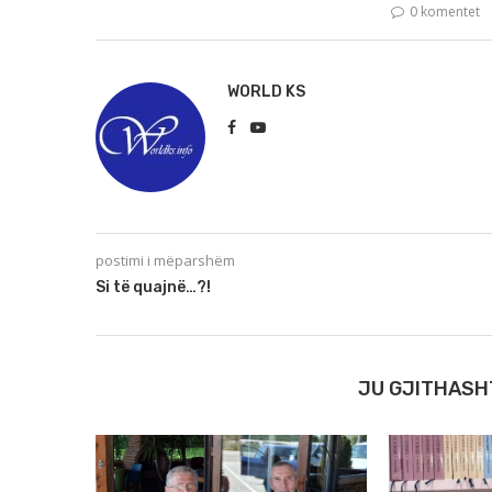
0 komentet
WORLD KS
postimi i mëparshëm
Si të quajnë…?!
JU GJITHASH