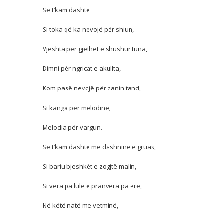
Se t’kam dashtë
Si toka që ka nevojë për shiun,
Vjeshta për gjethët e shushurituna,
Dimni për ngricat e akullta,
Kom
pasë nevojë për zanin tand,
Si kanga për melodinë,
Melodia për vargun.
Se t’kam dashtë me dashninë e gruas,
Si bariu bjeshkët e zogjtë malin,
Si vera pa lule e pranvera pa erë,
Në këtë natë me vetminë,