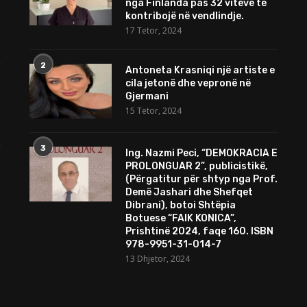
nga Finlanda pas 32 viteve të
kontribojë në vendlindje.
17 Tetor, 2024
2
Antoneta Krasniqi një artiste e
cila jetonë dhe vepronë në
Gjermani
15 Tetor, 2024
3
Ing. Nazmi Peci, “DEMOKRACIA E
PROLONGUAR 2”, publicistikë,
(Përgatitur për shtyp nga Prof.
Demë Jashari dhe Shefqet
Dibrani), botoi Shtëpia
Botuese “FAIK KONICA”,
Prishtinë 2024, faqe 160. ISBN
978-9951-31-014-7
13 Dhjetor, 2024