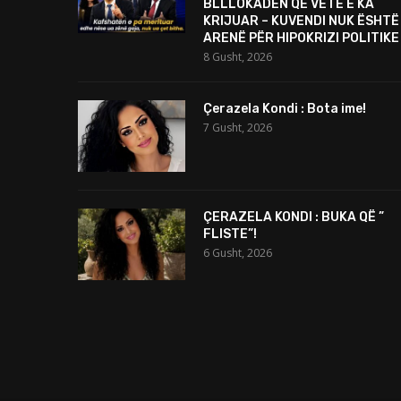
BLLLOKADËN QË VETË E KA
KRIJUAR – KUVENDI NUK ËSHTË
ARENË PËR HIPOKRIZI POLITIKE
8 Gusht, 2026
Çerazela Kondi : Bota ime!
7 Gusht, 2026
ÇERAZELA KONDI : BUKA QË ”
FLISTE”!
6 Gusht, 2026