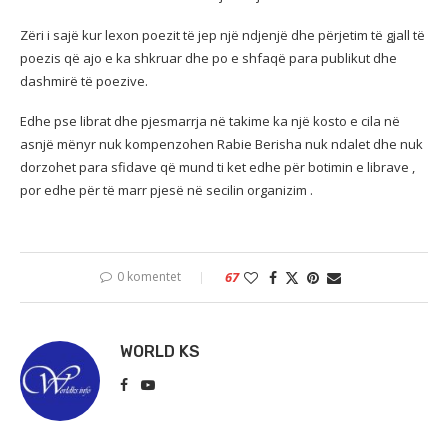
Zëri i sajë kur lexon poezit të jep një ndjenjë dhe përjetim të gjall të
poezis që ajo e ka shkruar dhe po e shfaqë para publikut dhe
dashmirë të poezive.
Edhe pse librat dhe pjesmarrja në takime ka një kosto e cila në
asnjë mënyr nuk kompenzohen Rabie Berisha nuk ndalet dhe nuk
dorzohet para sfidave që mund ti ket edhe për botimin e librave ,
por edhe për të marr pjesë në secilin organizim .
0 komentet
67
WORLD KS