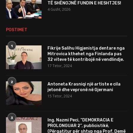
TË SHËNOJNË FUNDIN E HESHTJES!
4 Gusht, 2026
POSTIMET
1
Fikrije Salihu Higjenistja dentare nga
Mitrovica kthehet nga Finlanda pas
32 viteve të kontribojë në vendlindje.
17 Tetor, 2024
2
Antoneta Krasniqi një artiste e cila
jetonë dhe vepronë në Gjermani
15 Tetor, 2024
3
Ing. Nazmi Peci, “DEMOKRACIA E
PROLONGUAR 2”, publicistikë,
(Përgatitur për shtyp nga Prof. Demë