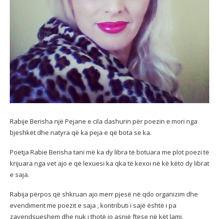
Rabije Berisha një Pejane e cila dashurin për poezin e mori nga
bjeshkët dhe natyra që ka peja e që bota se ka.
Poetja Rabie Berisha tani më ka dy libra të botuara me plot poezi të
krijuara nga vet ajo e që lexuesi ka qka të kexoi në kë këto dy librat
e saja.
Rabija përpos që shkruan ajo merr pjesë në qdo organizim dhe
evendiment me poezit e saja , kontributi i sajë është i pa
zavendsueshem dhe nuk i thotë jo asnjë ftese në kët lami.