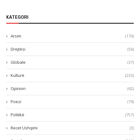
KATEGORI
Arsim
(170)
Drejtësi
(56)
Globale
(37)
Kulturë
(233)
Opinion
(62)
Poezi
(79)
Politikë
(757)
Recet Ushqimi
(3)