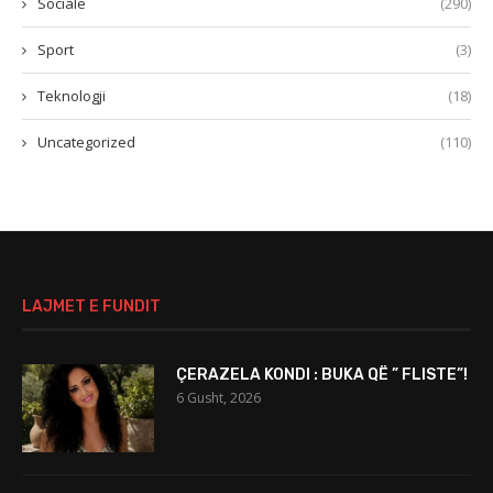
Sociale
(290)
Sport
(3)
Teknologji
(18)
Uncategorized
(110)
LAJMET E FUNDIT
ÇERAZELA KONDI : BUKA QË ” FLISTE”!
6 Gusht, 2026