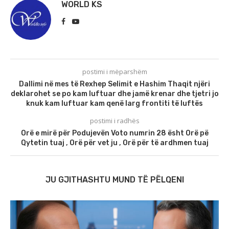
WORLD KS
postimi i mëparshëm
Dallimi në mes të Rexhep Selimit e Hashim Thaqit njëri
deklarohet se po kam luftuar dhe jamë krenar dhe tjetri jo
knuk kam luftuar kam qenë larg frontiti të luftës
postimi i radhës
Orë e mirë për Podujevën Voto numrin 28 ësht Orë pë
Qytetin tuaj , Orë për vet ju , Orë për të ardhmen tuaj
JU GJITHASHTU MUND TË PËLQENI