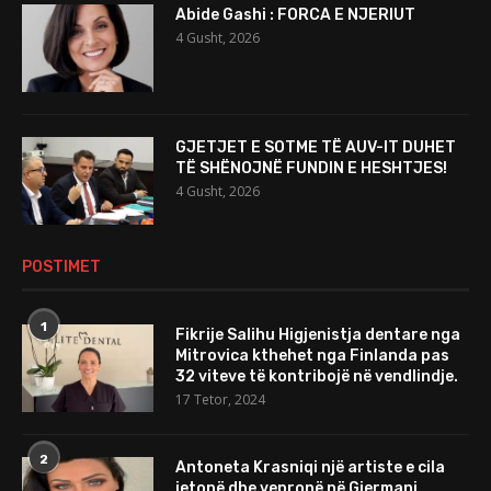
Abide Gashi : FORCA E NJERIUT
4 Gusht, 2026
GJETJET E SOTME TË AUV-IT DUHET
TË SHËNOJNË FUNDIN E HESHTJES!
4 Gusht, 2026
POSTIMET
1
Fikrije Salihu Higjenistja dentare nga
Mitrovica kthehet nga Finlanda pas
32 viteve të kontribojë në vendlindje.
17 Tetor, 2024
2
Antoneta Krasniqi një artiste e cila
jetonë dhe vepronë në Gjermani