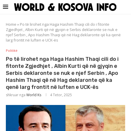
Home
»
Po të lirohet nga Haga Hashim Thaqi cili do i fitonte
Zgjedhjet , Albin Kurti që në gjyqin e Serbis deklaronte se nuk e
njef Serbin , Apo Hashim Thaqi që në Hag deklaronte që ka qenë
larg frontit në luften e UCK-ës
Politikë
Po të lirohet nga Haga Hashim Thaqi cili do i
fitonte Zgjedhjet , Albin Kurti që në gjyqin e
Serbis deklaronte se nuk e njef Serbin , Apo
Hashim Thaqi që në Hag deklaronte që ka
qenë larg frontit në luften e UCK-ës
shkruar nga
World Ks
4 Tetor, 2025