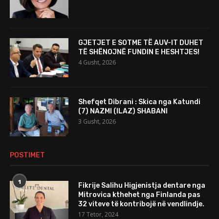
GJETJET E SOTME TË AUV-IT DUHET
TË SHËNOJNË FUNDIN E HESHTJES!
4 Gusht, 2026
Shefqet Dibrani : Skica nga Katundi
(7) NAZMI (ILAZ) SHABANI
3 Gusht, 2026
POSTIMET
1
Fikrije Salihu Higjenistja dentare nga
Mitrovica kthehet nga Finlanda pas
32 viteve të kontribojë në vendlindje.
17 Tetor, 2024