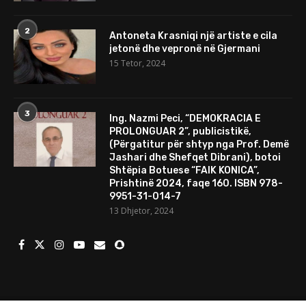
2
Antoneta Krasniqi një artiste e cila
jetonë dhe vepronë në Gjermani
15 Tetor, 2024
3
Ing. Nazmi Peci, “DEMOKRACIA E
PROLONGUAR 2”, publicistikë,
(Përgatitur për shtyp nga Prof. Demë
Jashari dhe Shefqet Dibrani), botoi
Shtëpia Botuese “FAIK KONICA”,
Prishtinë 2024, faqe 160. ISBN 978-
9951-31-014-7
13 Dhjetor, 2024