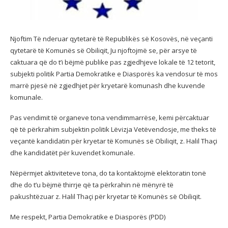
Njoftim Të nderuar qytetarë të Republikës së Kosovës, në veçanti
qytetarë të Komunës së Obiliqit, Ju njoftojmë se, për arsye të
caktuara që do t’i bëjmë publike pas zgjedhjeve lokale të 12 tetorit,
subjekti politik Partia Demokratike e Diasporës ka vendosur të mos
marrë pjesë në zgjedhjet për kryetarë komunash dhe kuvende
komunale.
Pas vendimit të organeve tona vendimmarrëse, kemi përcaktuar
që të përkrahim subjektin politik Lëvizja Vetëvendosje, me theks të
veçantë kandidatin për kryetar të Komunës së Obiliqit, z. Halil Thaçi
dhe kandidatët për kuvendet komunale.
Nëpërmjet aktiviteteve tona, do ta kontaktojmë elektoratin tonë
dhe do t’u bëjmë thirrje që ta përkrahin në mënyrë të
pakushtëzuar z. Halil Thaçi për kryetar të Komunës së Obiliqit.
Me respekt, Partia Demokratike e Diasporës (PDD)