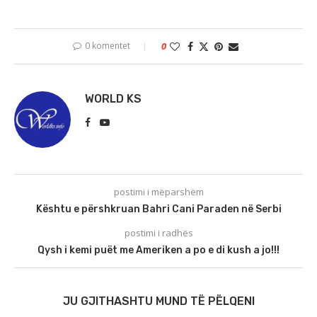
0 komentet
0
WORLD KS
postimi i mëparshëm
Kështu e përshkruan Bahri Cani Paraden në Serbi
postimi i radhës
Qysh i kemi puët me Ameriken a po e di kush a jo!!!
JU GJITHASHTU MUND TË PËLQENI