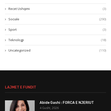
Recet Ushqimi
(3)
Sociale
(290)
Sport
(3)
Teknologji
(18)
Uncategorized
(110)
LAJMET E FUNDIT
Abide Gashi : FORCA E NJERIUT
4 Gusht, 2026