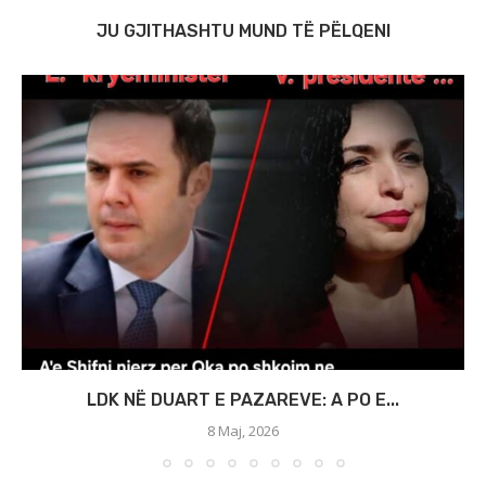
JU GJITHASHTU MUND TË PËLQENI
LDK NË DUART E PAZAREVE: A PO E...
8 Maj, 2026