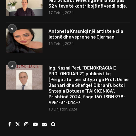
Mitrovica kthehet nga Finlanda pas
32 viteve të kontribojë në vendlindje.
17 Tetor, 2024
2
Antoneta Krasniqi një artiste e cila
jetonë dhe vepronë në Gjermani
15 Tetor, 2024
3
Ing. Nazmi Peci, “DEMOKRACIA E
PROLONGUAR 2”, publicistikë,
(Përgatitur për shtyp nga Prof. Demë
Jashari dhe Shefqet Dibrani), botoi
Shtëpia Botuese “FAIK KONICA”,
Prishtinë 2024, faqe 160. ISBN 978-
9951-31-014-7
13 Dhjetor, 2024