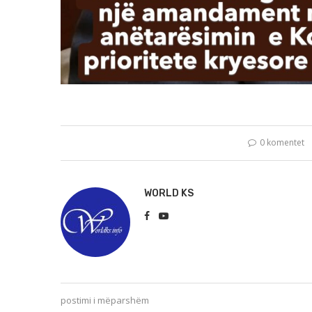
0 komentet
WORLD KS
postimi i mëparshëm