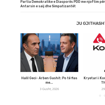
Partia Demokratike e Diasporës PDD me njoftim pë
Antarsin e saij dhe Simpatizantët
JU GJITHASH
Halil Geci- Arben Gashit: Po të flas
Kryetari i Ko
me...
Th
3 Gusht, 2026
29