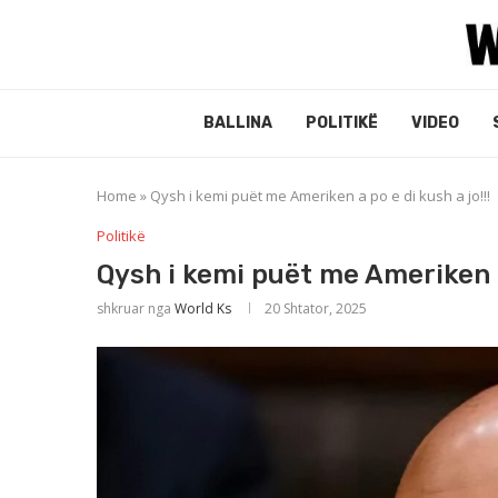
BALLINA
POLITIKË
VIDEO
Home
»
Qysh i kemi puët me Ameriken a po e di kush a jo!!!
Politikë
Qysh i kemi puët me Ameriken a 
shkruar nga
World Ks
20 Shtator, 2025