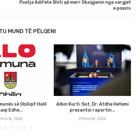
r
Poetja Adifete Shiti që merr Oksigjenin nga vargjet
e poezis
TU MUND TË PËLQENI
munës së Obiliqit Halil
Albin Kurti :Sot, Dr. Atdhe Hetemi
aqi Edhe...
prezantoi raportin...
 Korrik, 2026
29 Korrik, 2026